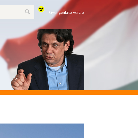
Gyengénlátó verzió