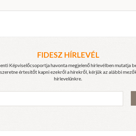
FIDESZ HÍRLEVÉL
enti Képviselőcsoportja havonta megjelenő hírlevélben mutatja b
eretne értesítőt kapni ezekről a hírekről, kérjük az alábbi mezők
hírlevelünkre.