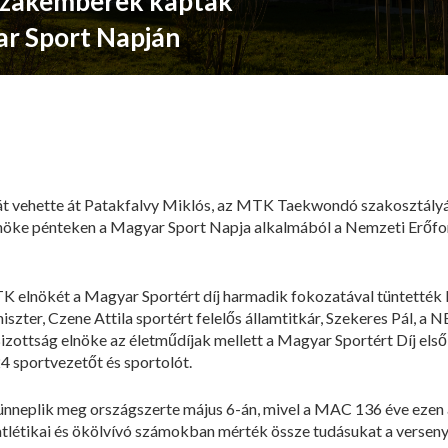
tszakemberek kaptak
ar Sport Napján
át vehette át Patakfalvy Miklós, az MTK Taekwondó szakosztályán
öke pénteken a Magyar Sport Napja alkalmából a Nemzeti Erőf
TK elnökét a Magyar Sportért díj harmadik fokozatával tüntették k
zter, Czene Attila sportért felelős államtitkár, Szekeres Pál, a 
izottság elnöke az életműdíjak mellett a Magyar Sportért Díj els
24 sportvezetőt és sportolót.
nneplik meg országszerte május 6-án, mivel a MAC 136 éve ezen 
atlétikai és ökölvívó számokban mérték össze tudásukat a versen