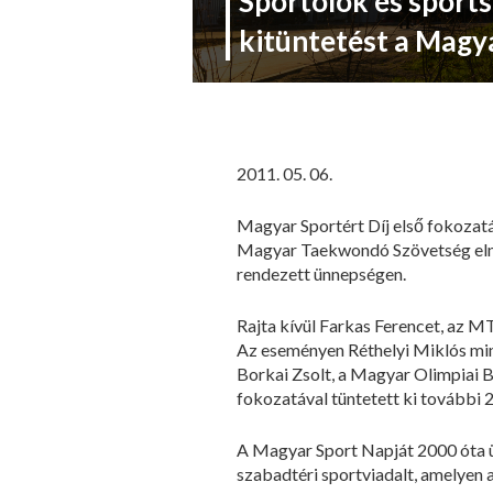
Sportolók és spor
kitüntetést a Magy
2011. 05. 06.
Magyar Sportért Díj első fokozat
Magyar Taekwondó Szövetség eln
rendezett ünnepségen.
Rajta kívül Farkas Ferencet, az M
Az eseményen Réthelyi Miklós minis
Borkai Zsolt, a Magyar Olimpiai B
fokozatával tüntetett ki további 
A Magyar Sport Napját 2000 óta ü
szabadtéri sportviadalt, amelyen 