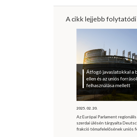
A cikk lejjebb folytatód
Átfogó javaslatokkal a 
ellen és az uniós forrá
felhasználása mellett
2025. 02. 20.
Az Európai Parlament regionális 
szerdai ülésén tárgyalta Deutsc
frakció témafelelősének uniós f