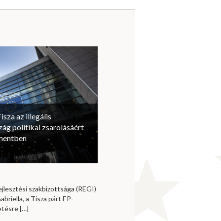
isza az illegális
ág politikai zsarolásáért
amentben
jlesztési szakbizottsága (REGI)
briella, a Tisza párt EP-
vetésre
[…]