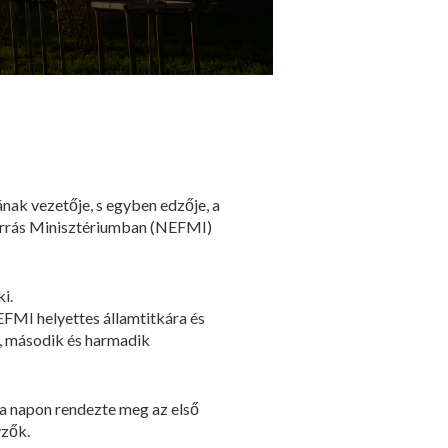
ak vezetője, s egyben edzője, a
orrás Minisztériumban (NEFMI)
i.
NEFMI helyettes államtitkára és
ő, második és harmadik
a napon rendezte meg az első
yzők.