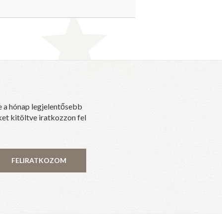
e a hónap legjelentősebb
et kitöltve iratkozzon fel
FELIRATKOZOM