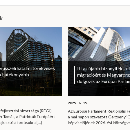
ik
brüsszeli hatalmi törekvések
Itt az újabb bizonyíték: a T
sok hatékonyabb
migrációért és Magyarorsz
dolgozik az Európai Parl
2025. 02. 19.
fejlesztési bizottsága (REGI)
Az Európai Parlament Regionális Fe
h Tamás, a Patrióták Európáért
a mai napon szavazott Gerzsenyi Ga
ejlesztési forrásokra
[…]
képviselőjének 2026. évi költség