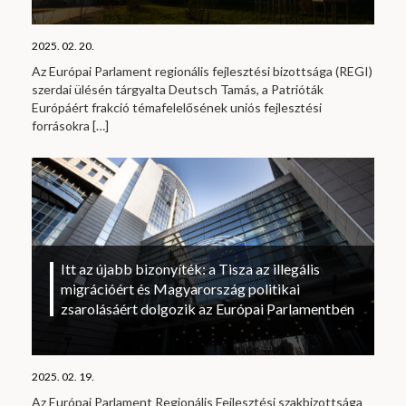
2025. 02. 20.
Az Európai Parlament regionális fejlesztési bizottsága (REGI)
szerdai ülésén tárgyalta Deutsch Tamás, a Patrióták
Európáért frakció témafelelősének uniós fejlesztési
forrásokra
[…]
Itt az újabb bizonyíték: a Tisza az illegális
migrációért és Magyarország politikai
zsarolásáért dolgozik az Európai Parlamentben
2025. 02. 19.
Az Európai Parlament Regionális Fejlesztési szakbizottsága