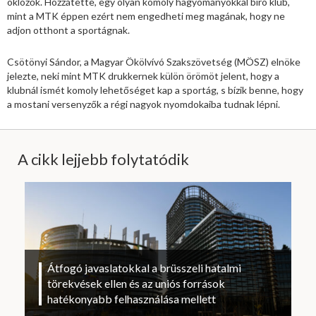
öklözők. Hozzátette, egy olyan komoly hagyományokkal bíró klub,
mint a MTK éppen ezért nem engedheti meg magának, hogy ne
adjon otthont a sportágnak.
Csötönyi Sándor, a Magyar Ökölvívó Szakszövetség (MÖSZ) elnöke
jelezte, neki mint MTK drukkernek külön örömöt jelent, hogy a
klubnál ismét komoly lehetőséget kap a sportág, s bízik benne, hogy
a mostani versenyzők a régi nagyok nyomdokaiba tudnak lépni.
A cikk lejjebb folytatódik
Átfogó javaslatokkal a brüsszeli hatalmi
törekvések ellen és az uniós források
hatékonyabb felhasználása mellett