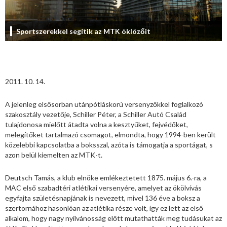
Sportszerekkel segítik az MTK öklözőit
2011. 10. 14.
A jelenleg elsősorban utánpótláskorú versenyzőkkel foglalkozó
szakosztály vezetője, Schiller Péter, a Schiller Autó Család
tulajdonosa mielőtt átadta volna a kesztyűket, fejvédőket,
melegítőket tartalmazó csomagot, elmondta, hogy 1994-ben került
közelebbi kapcsolatba a boksszal, azóta is támogatja a sportágat, s
azon belül kiemelten az MTK-t.
Deutsch Tamás, a klub elnöke emlékeztetett 1875. május 6.-ra, a
MAC első szabadtéri atlétikai versenyére, amelyet az ökölvívás
egyfajta születésnapjának is nevezett, mivel 136 éve a boksz a
szertornához hasonlóan az atlétika része volt, így ez lett az első
alkalom, hogy nagy nyilvánosság előtt mutathatták meg tudásukat az