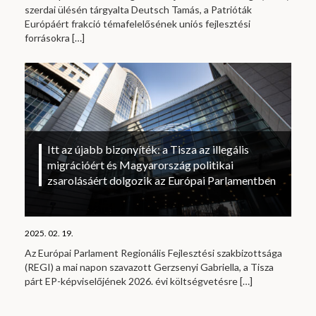
szerdai ülésén tárgyalta Deutsch Tamás, a Patrióták
Európáért frakció témafelelősének uniós fejlesztési
forrásokra
[…]
Itt az újabb bizonyíték: a Tisza az illegális
migrációért és Magyarország politikai
zsarolásáért dolgozik az Európai Parlamentben
2025. 02. 19.
Az Európai Parlament Regionális Fejlesztési szakbizottsága
(REGI) a mai napon szavazott Gerzsenyi Gabriella, a Tisza
párt EP-képviselőjének 2026. évi költségvetésre
[…]