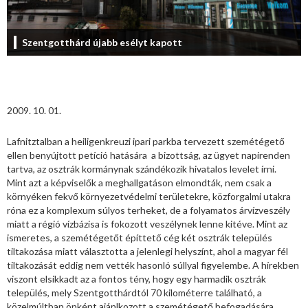
Szentgotthárd újabb esélyt kapott
2009. 10. 01.
Lafnitztalban a heiligenkreuzi ipari parkba tervezett szemétégető
ellen benyújtott petíció hatására a bizottság, az ügyet napirenden
tartva, az osztrák kormánynak szándékozik hivatalos levelet írni.
Mint azt a képviselők a meghallgatáson elmondták, nem csak a
környéken fekvő környezetvédelmi területekre, közforgalmi utakra
róna ez a komplexum súlyos terheket, de a folyamatos árvízveszély
miatt a régió vízbázisa is fokozott veszélynek lenne kitéve. Mint az
ismeretes, a szemétégetőt építtető cég két osztrák település
tiltakozása miatt választotta a jelenlegi helyszínt, ahol a magyar fél
tiltakozását eddig nem vették hasonló súllyal figyelembe. A hírekben
viszont elsikkadt az a fontos tény, hogy egy harmadik osztrák
település, mely Szentgotthárdtól 70 kilométerre található, a
közelmúltban önként ajánlkozott a szemétégető befogadására.