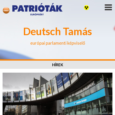
Deutsch Tamás
európai parlamenti képviselő
HÍREK