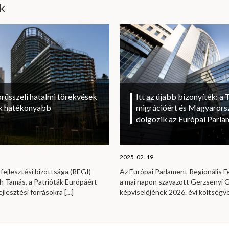
ik
brüsszeli hatalmi törekvések
Itt az újabb bizonyíték: a T
sok hatékonyabb
migrációért és Magyarorsz
dolgozik az Európai Parl
2025. 02. 19.
fejlesztési bizottsága (REGI)
Az Európai Parlament Regionális Fe
h Tamás, a Patrióták Európáért
a mai napon szavazott Gerzsenyi Ga
ejlesztési forrásokra
[…]
képviselőjének 2026. évi költség