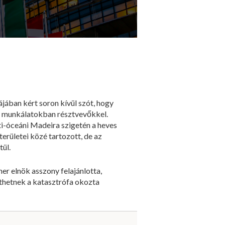
ájában kért soron kívül szót, hogy
si munkálatokban résztvevőkkel.
ti-óceáni Madeira szigetén a heves
rületei közé tartozott, de az
ül.
r elnök asszony felajánlotta,
íthetnek a katasztrófa okozta