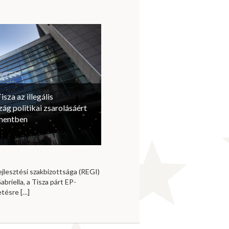
isza az illegális
ág politikai zsarolásáért
amentben
jlesztési szakbizottsága (REGI)
briella, a Tisza párt EP-
vetésre
[…]