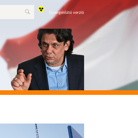
Gyengénlátó verzió