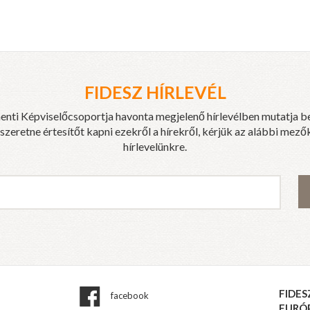
FIDESZ HÍRLEVÉL
enti Képviselőcsoportja havonta megjelenő hírlevélben mutatja b
eretne értesítőt kapni ezekről a hírekről, kérjük az alábbi mezők
hírlevelünkre.
FIDES
facebook
EURÓ