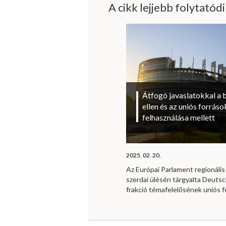
A cikk lejjebb folytatód
Átfogó javaslatokkal a 
ellen és az uniós forrá
felhasználása mellett
2025. 02. 20.
Az Európai Parlament regionális 
szerdai ülésén tárgyalta Deutsc
frakció témafelelősének uniós f