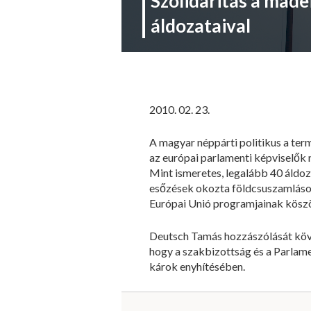
Szolidaritás a made
áldozataival
2010. 02. 23.
A magyar néppárti politikus a term
az európai parlamenti képviselők 
Mint ismeretes, legalább 40 áldoz
esőzések okozta földcsuszamlások
Európai Unió programjainak köszö
Deutsch Tamás hozzászólását köve
hogy a szakbizottság és a Parlame
károk enyhítésében.