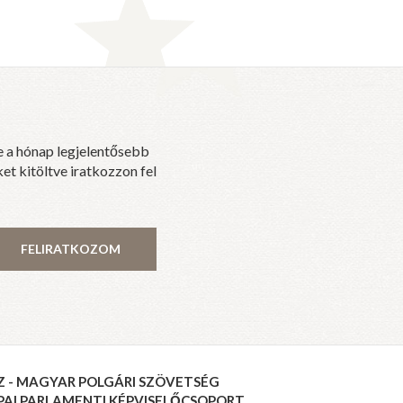
e a hónap legjelentősebb
et kitöltve iratkozzon fel
FELIRATKOZOM
Z - MAGYAR POLGÁRI SZÖVETSÉG
PAI PARLAMENTI KÉPVISELŐCSOPORT