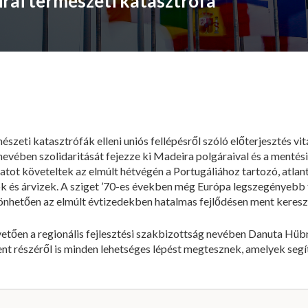
irai természeti katasztrófa
észeti katasztrófák elleni uniós fellépésről szóló előterjesztés vit
nevében szolidaritását fejezze ki Madeira polgáraival és a menté
atot követeltek az elmúlt hétvégén a Portugáliához tartozó, atlan
 és árvizek. A sziget ’70-es években még Európa legszegényebb te
nhetően az elmúlt évtizedekben hatalmas fejlődésen ment kereszt
tően a regionális fejlesztési szakbizottság nevében Danuta Hübne
nt részéről is minden lehetséges lépést megtesznek, amelyek seg