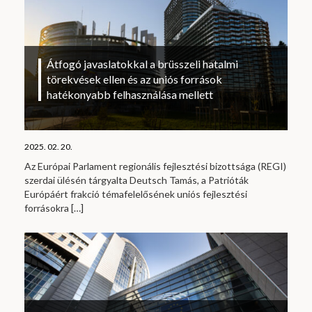
Átfogó javaslatokkal a brüsszeli hatalmi
törekvések ellen és az uniós források
hatékonyabb felhasználása mellett
2025. 02. 20.
Az Európai Parlament regionális fejlesztési bizottsága (REGI)
szerdai ülésén tárgyalta Deutsch Tamás, a Patrióták
Európáért frakció témafelelősének uniós fejlesztési
forrásokra
[…]