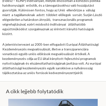
(Fidesz – KDNP) indítványait, melyek elsősorban a kohéziós politika
hatékonyságát erősítik, és a támogatásokhoz való hozzájutást
gyorsítják. Különösen fontos, hogy az Unió ellenőrizze a válság
miatt a tagállamoknak adott többlet-előlegek sorsát. Surján László
elégedetlen a határokon átnyúló, transznacionális programok
végrehajtásával, ezért módosító indítványai átláthatóbb
együttműködést szorgalmaznak az érintett irányító hatóságok
között.
A jelentéstervezet az 2005-ben elfogadott Európai Átláthatósági
Kezdeményezés megvalósulását, illetve a transzparenciára
vonatkozó egyéb uniós előírások megvalósulását értékeli. A
kezdeményezés célja az EU által irányított fejlesztési programok
nyitottságának és elszámoltathatóságának javítása volt. Az európai
átláthatósági kezdeményezés egyik sarokköve a nyilvánosság
tájékoztatása az uniós források kedvezményezettjeiről.
A cikk lejjebb folytatódik