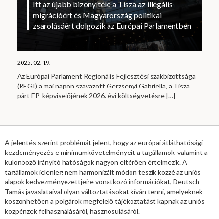
Itt az újabb bizonyíték: a Tisza az illegális
migrációért és Magyarország politikai
zsarolásáért dolgozik az Európai Parlamentben
2025. 02. 19.
Az Európai Parlament Regionális Fejlesztési szakbizottsága
(REGI) a mai napon szavazott Gerzsenyi Gabriella, a Tisza
párt EP-képviselőjének 2026. évi költségvetésre
[…]
A jelentés szerint problémát jelent, hogy az európai átláthatósági
kezdeményezés e minimumkövetelményeit a tagállamok, valamint a
különböző irányító hatóságok nagyon eltérően értelmezik. A
tagállamok jelenleg nem harmonizált módon teszik közzé az uniós
alapok kedvezményezettjeire vonatkozó információkat, Deutsch
Tamás javaslataival olyan változtatásokat kíván tenni, amelyeknek
köszönhetően a polgárok megfelelő tájékoztatást kapnak az uniós
közpénzek felhasználásáról, hasznosulásáról.