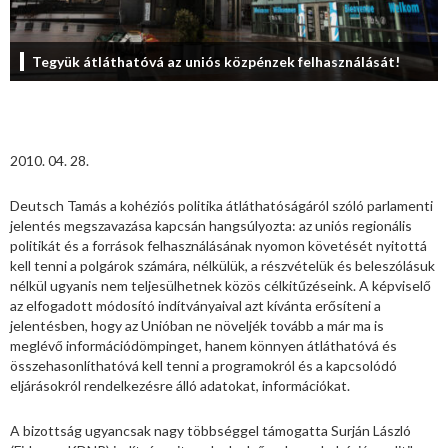
Tegyük átláthatóvá az uniós közpénzek felhasználását!
2010. 04. 28.
Deutsch Tamás a kohéziós politika átláthatóságáról szóló parlamenti
jelentés megszavazása kapcsán hangsúlyozta: az uniós regionális
politikát és a források felhasználásának nyomon követését nyitottá
kell tenni a polgárok számára, nélkülük, a részvételük és beleszólásuk
nélkül ugyanis nem teljesülhetnek közös célkitűzéseink. A képviselő
az elfogadott módosító indítványaival azt kívánta erősíteni a
jelentésben, hogy az Unióban ne növeljék tovább a már ma is
meglévő információdömpinget, hanem könnyen átláthatóvá és
összehasonlíthatóvá kell tenni a programokról és a kapcsolódó
eljárásokról rendelkezésre álló adatokat, információkat.
A bizottság ugyancsak nagy többséggel támogatta Surján László