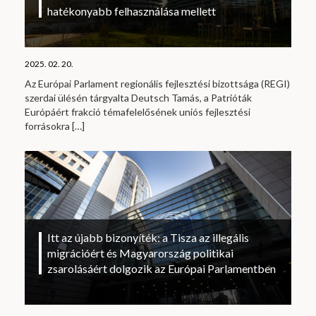
hatékonyabb felhasználása mellett
2025. 02. 20.
Az Európai Parlament regionális fejlesztési bizottsága (REGI)
szerdai ülésén tárgyalta Deutsch Tamás, a Patrióták
Európáért frakció témafelelősének uniós fejlesztési
forrásokra
[…]
Itt az újabb bizonyíték: a Tisza az illegális
migrációért és Magyarország politikai
zsarolásáért dolgozik az Európai Parlamentben