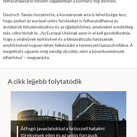
felhasználásáról minden tagállamban a kormány fog dönteni.
Deutsch Tamás hozzátette, a kormánynak arra is lehetősége lesz,
hogy azokat az európai uniós forrásokat is felhasználhassa az
árvízkárok felszámolásához és az újjáépítéshez, amelyeket eredetileg
más célra hívtak le. „Az Európai Uniónak azon is el kell gondolkodnia,
hogy a védművek építésével és a klímaváltozás hatásainak
enyhítésével hogyan lehet felkészülni a természeti katasztrófákra. A
megelőzés ugyanis még mindig olcsóbb, mint a következmények
elhárítása” – magyarázta.
A cikk lejjebb folytatódik
Átfogó javaslatokkal a brüsszeli hatalmi
törekvések ellen és az uniós források