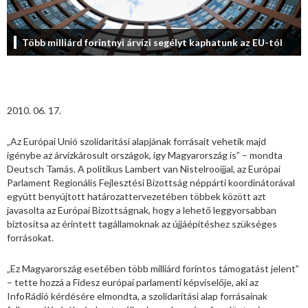
Több milliárd forintnyi árvízi segélyt kaphatunk az EU-tól
2010. 06. 17.
„Az Európai Unió szolidaritási alapjának forrásait vehetik majd
igénybe az árvízkárosult országok, így Magyarország is” – mondta
Deutsch Tamás. A politikus Lambert van Nistelrooijjal, az Európai
Parlament Regionális Fejlesztési Bizottság néppárti koordinátorával
együtt benyújtott határozattervezetében többek között azt
javasolta az Európai Bizottságnak, hogy a lehető leggyorsabban
biztosítsa az érintett tagállamoknak az újjáépítéshez szükséges
forrásokat.
„Ez Magyarország esetében több milliárd forintos támogatást jelent”
– tette hozzá a Fidesz európai parlamenti képviselője, aki az
InfoRádió kérdésére elmondta, a szolidaritási alap forrásainak