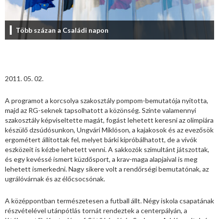
Több százan a Családi napon
2011. 05. 02.
A programot a korcsolya szakosztály pompom-bemutatója nyitotta,
majd az RG-seknek tapsolhatott a közönség. Szinte valamennyi
szakosztály képviseltette magát, fogást lehetett keresni az olimpiára
készülő dzsúdósunkon, Ungvári Miklóson, a kajakosok és az evezősök
ergométert állítottak fel, melyet bárki kipróbálhatott, de a vívók
eszközeit is kézbe lehetett venni. A sakkozók szimultánt játszottak,
és egy kevéssé ismert küzdősport, a krav-maga alapjaival is meg
lehetett ismerkedni. Nagy sikere volt a rendőrségi bemutatónak, az
ugrálóvárnak és az élőcsocsónak.
A középpontban természetesen a futball állt. Négy iskola csapatának
részvételével utánpótlás tornát rendeztek a centerpályán, a