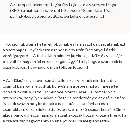
Az Európai Parlament Regionális Fejlesztési szakbizottsága
(REGI) a mai napon szavazott Gerzsenyi Gabriella, a Tisza
párt EP-képviselőjének 2026. évi költségvetésre
[…]
– Köszönjük Stern Péter elnök úrnak és fantasztikus csapatának ezt
a sportnapot – nyilatkozta a rendezvény után Domonyai László
vezérigazgató. – A futballklub minden játékosa, edzője és vezetője
ott volt és nagyon jól érezte magát. Úgy láttuk, hogy a szurkolók is,
bízunk abban, hogy jövőre még többen leszünk!
– Az időjárás miatt gyorsan át kellett szerveznünk mindent, de a
csarnokban így is le tudtuk bonyolítani a programokat – mesélte
honlapunknak a Baráti Kör elnöke, Stern Péter. – Örömteli volt
számunkra, hogy ilyen sokan eljöttek a rendezvényre az eső ellenére
is, több százan megfordultak a nap során a stadionban és a
csarnokban. Köszönjük nekik, és persze az első csapat képviselőinek,
akik a bajnoki meccs másnapján csatlakoztak hozzánk. Szeretnénk, ha
a családi nap hagyománnyá válna, jövőre újra megrendezzük!