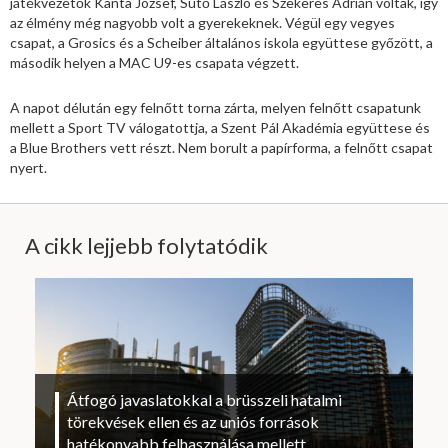
játékvezetők Kanta József, Sütő László és Szekeres Adrián voltak, így
az élmény még nagyobb volt a gyerekeknek. Végül egy vegyes
csapat, a Grosics és a Scheiber általános iskola együttese győzött, a
második helyen a MAC U9-es csapata végzett.
A napot délután egy felnőtt torna zárta, melyen felnőtt csapatunk
mellett a Sport TV válogatottja, a Szent Pál Akadémia együttese és
a Blue Brothers vett részt. Nem borult a papírforma, a felnőtt csapat
nyert.
A cikk lejjebb folytatódik
Átfogó javaslatokkal a brüsszeli hatalmi
törekvések ellen és az uniós források
hatékonyabb felhasználása mellett