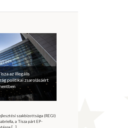
isza az illegális
ág politikai zsarolásáért
amentben
jlesztési szakbizottsága (REGI)
briella, a Tisza párt EP-
vetésre
[…]