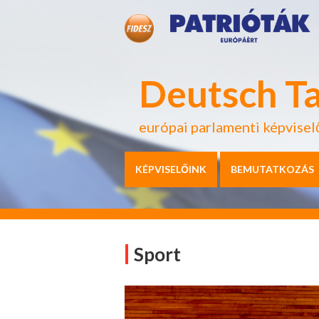
Deutsch T
európai parlamenti képvisel
KÉPVISELŐINK
BEMUTATKOZÁS
Sport