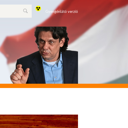
Gyengénlátó verzió