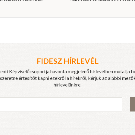
FIDESZ HÍRLEVÉL
enti Képviselőcsoportja havonta megjelenő hírlevélben mutatja b
eretne értesítőt kapni ezekről a hírekről, kérjük az alábbi mezők
hírlevelünkre.