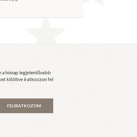
e a hónap legjelentősebb
et kitöltve iratkozzon fel
FELIRATKOZOM