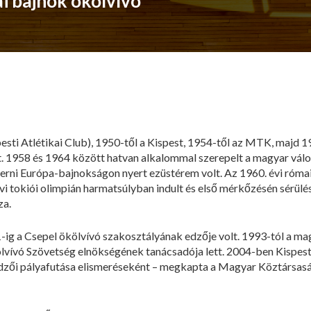
i bajnok ökölvívó
sti Atlétikai Club), 1950-től a Kispest, 1954-től az MTK, majd 
. 1958 és 1964 között hatvan alkalommal szerepelt a magyar válo
zerni Európa-bajnokságon nyert ezüstérem volt. Az 1960. évi római
vi tokiói olimpián harmatsúlyban indult és első mérkőzésén sérülés
za.
-ig a Csepel ökölvívó szakosztályának edzője volt. 1993-tól a ma
ívó Szövetség elnökségének tanácsadója lett. 2004-ben Kispesté
edzői pályafutása elismeréseként – megkapta a Magyar Köztársas