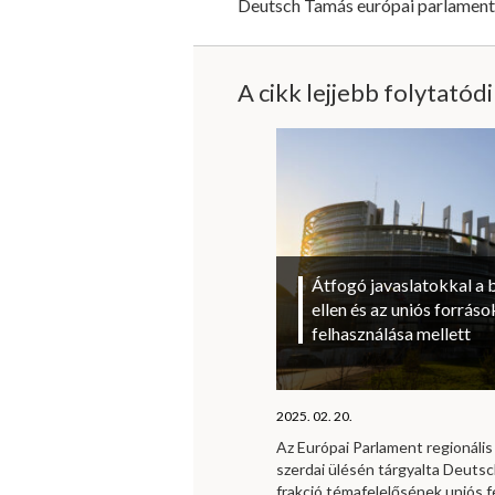
Deutsch Tamás európai parlamenti
A cikk lejjebb folytatód
Átfogó javaslatokkal a 
ellen és az uniós forrá
felhasználása mellett
2025. 02. 20.
Az Európai Parlament regionális 
szerdai ülésén tárgyalta Deutsc
frakció témafelelősének uniós f