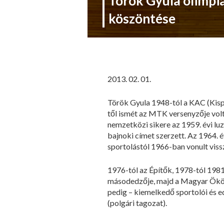
Török Gyula olimpia
köszöntése
2013. 02. 01.
Török Gyula 1948-tól a KAC (Kispe
től ismét az MTK versenyzője volt
nemzetközi sikere az 1959. évi lu
bajnoki címet szerzett. Az 1964. é
sportolástól 1966-ban vonult viss
1976-tól az Építők, 1978-tól 1981
másodedzője, majd a Magyar Ökölv
pedig – kiemelkedő sportolói és 
(polgári tagozat).