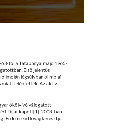
1963-tól a Tatabánya, majd 1965-
gatottban. Első jelentős
 olimpián légsúlyban olimpiai
 miatt leléptették. Az aktív
gyar ökölvívó válogatott
rt Díjat kapott[1], 2008-ban
ági Érdemrend lovagkeresztjét