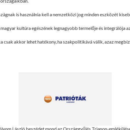
 országaikban.
gnak is használnia kell a nemzetközi jog minden eszközét kise
 magyar kultúra egészének legnagyobb termelője és integrálója a
a csak akkor lehet hatékony, ha szakpolitikává válik, azaz megbíz
ólyom László beszédet mond az Országgyűlés Trianon-emlékülés