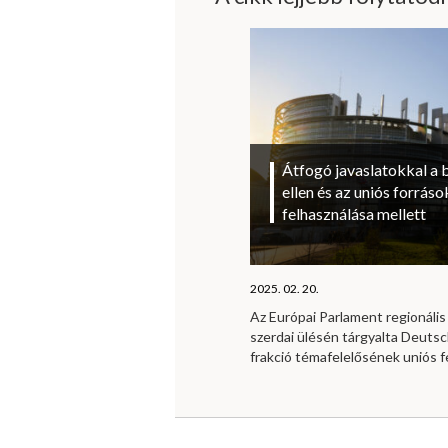
Átfogó javaslatokkal a 
ellen és az uniós forrá
felhasználása mellett
2025. 02. 20.
Az Európai Parlament regionális 
szerdai ülésén tárgyalta Deutsc
frakció témafelelősének uniós f