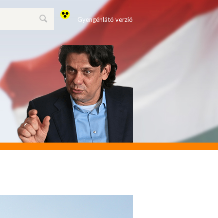
Gyengénlátó verzió