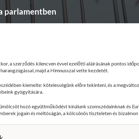
 a parlamentben
kor, a szerződés kilencven évvel ezelőtti aláírásának pontos időpo
 harangzúgással, majd a Himnusszal vette kezdetét.
szédében kiemelte: kötelességünk előre tekinteni, és a megvált
ebeink gyógyítására.
ümölcsöt hozó együttműködést kínálunk szomszédainknak és Euró
mberek jogain és méltóságán, a kölcsönös tiszteleten és bizalmon
ik