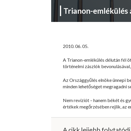
Trianon-emlékülés
2010. 06. 05.
A Trianon-emlékülés délután fél öt
történelmi zászlók bevonulásával,
Az Országgyűlés elnöke ünnepi be
minden lehetőséget megragadni s
Nem revíziót – hanem békét és gy
értékek megőrzésében rejlik, az e
A cikk lejjebb folytatód