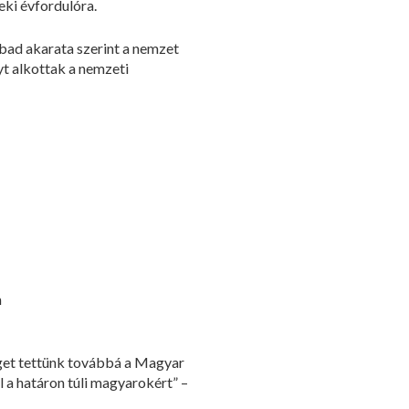
eki évfordulóra.
bad akarata szerint a nemzet
yt alkottak a nemzeti
n
eget tettünk továbbá a Magyar
 a határon túli magyarokért” –