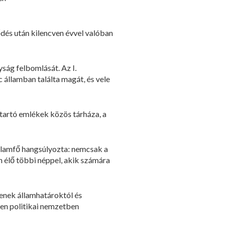
ődés után kilencven évvel valóban
yság felbomlását. Az I.
 államban találta magát, és vele
etartó emlékek közös tárháza, a
államfő hangsúlyozta: nemcsak a
 élő többi néppel, akik számára
lenek államhatároktól és
len politikai nemzetben