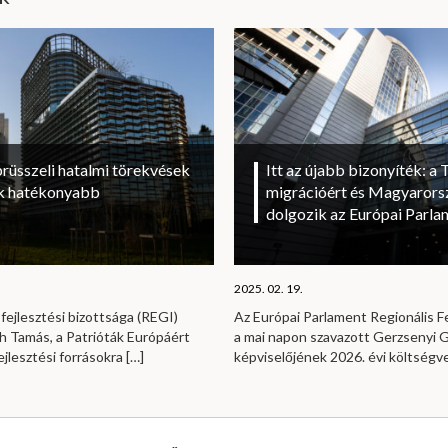
brüsszeli hatalmi törekvések
Itt az újabb bizonyíték: a T
sok hatékonyabb
migrációért és Magyarorsz
dolgozik az Európai Parl
2025. 02. 19.
fejlesztési bizottsága (REGI)
Az Európai Parlament Regionális Fe
h Tamás, a Patrióták Európáért
a mai napon szavazott Gerzsenyi Ga
ejlesztési forrásokra
[…]
képviselőjének 2026. évi költség