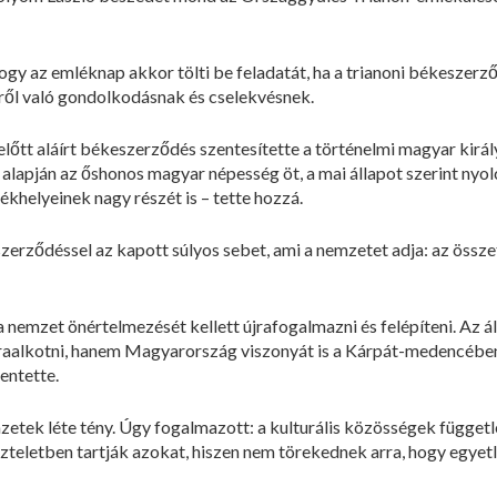
hogy az emléknap akkor tölti be feladatát, ha a trianoni békeszerz
éről való gondolkodásnak és cselekvésnek.
lőtt aláírt békeszerződés szentesítette a történelmi magyar királ
alapján az őshonos magyar népesség öt, a mai állapot szerint nyolc
lékhelyeinek nagy részét is – tette hozzá.
zerződéssel az kapott súlyos sebet, ami a nemzetet adja: az össz
 nemzet önértelmezését kellett újrafogalmazni és felépíteni. Az 
raalkotni, hanem Magyarország viszonyát is a Kárpát-medencében
entette.
emzetek léte tény. Úgy fogalmazott: a kulturális közösségek függet
zteletben tartják azokat, hiszen nem törekednek arra, hogy egyet