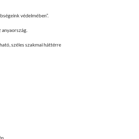
bbségeink védelmében”.
z anyaország.
ható, széles szakmai háttérre
én