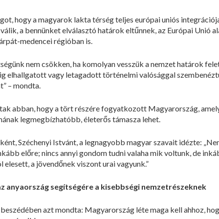
ot, hogy a magyarok lakta térség teljes európai uniós integrációj
válik, a bennünket elválasztó határok eltűnnek, az Európai Unió 
árpát-medencei régióban is.
tségünk nem csökken, ha komolyan vesszük a nemzet határok feletti
g elhallgatott vagy letagadott történelmi valósággal szembenéztü
t” – mondta.
ztak abban, hogy a tört részére fogyatkozott Magyarország, amely 
mának legmegbízhatóbb, életerős támasza lehet.
ént, Széchenyi Istvánt, a legnagyobb magyar szavait idézte: „Ne
nkább előre; nincs annyi gondom tudni valaha mik voltunk, de inká
 elesett, a jövendőnek viszont urai vagyunk.”
az anyaország segítségére a kisebbségi nemzetrészeknek
 beszédében azt mondta: Magyarország léte maga kell ahhoz, hog