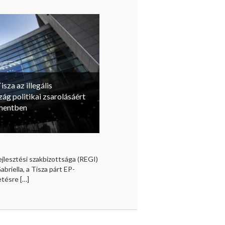
isza az illegális
ág politikai zsarolásáért
amentben
jlesztési szakbizottsága (REGI)
briella, a Tisza párt EP-
vetésre
[…]