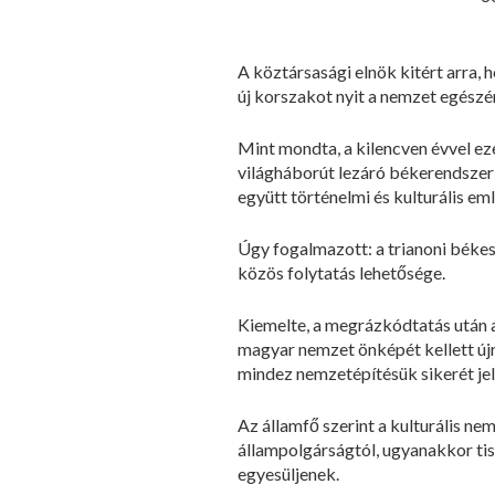
A köztársasági elnök kitért arra, 
új korszakot nyit a nemzet egész
Mint mondta, a kilencven évvel eze
világháborút lezáró békerendszer 
együtt történelmi és kulturális em
Úgy fogalmazott: a trianoni békes
közös folytatás lehetősége.
Kiemelte, a megrázkódtatás után a
magyar nemzet önképét kellett új
mindez nemzetépítésük sikerét jel
Az államfő szerint a kulturális n
állampolgárságtól, ugyanakkor tis
egyesüljenek.