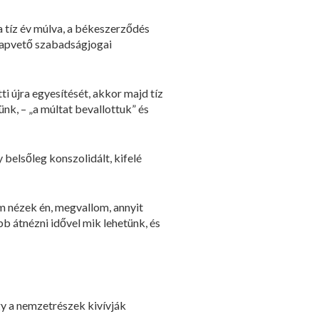
a tíz év múlva, a békeszerződés
alapvető szabadságjogai
 újra egyesítését, akkor majd tíz
nk, – „a múltat bevallottuk” és
belsőleg konszolidált, kifelé
m nézek én, megvallom, annyit
bb átnézni idővel mik lehetünk, és
y a nemzetrészek kivívják