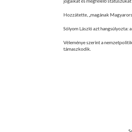
jogaikat és megfelelő státuszukat
Hozzátette, „magának Magyarorszá
Sólyom László azt hangsúlyozta: a
Véleménye szerint a nemzetpolitik
támaszkodik.
S