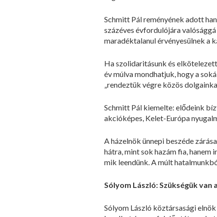
Schmitt Pál reményének adott hang
százéves évfordulójára valósággá 
maradéktalanul érvényesülnek a k
Ha szolidaritásunk és elkötelezet
év múlva mondhatjuk, hogy a sokái
„rendeztük végre közös dolgainka
Schmitt Pál kiemelte: elődeink bí
akcióképes, Kelet-Európa nyugal
A házelnök ünnepi beszéde zárásak
hátra, mint sok hazám fia, hanem i
mik leendünk. A múlt hatalmunkból
Sólyom László: Szükségük van 
Sólyom László köztársasági elnök