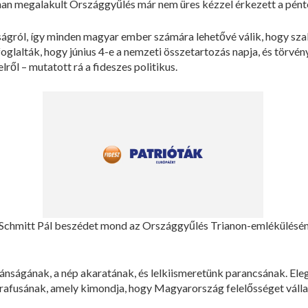
nan megalakult Országgyűlés már nem üres kézzel érkezett a pént
ságról, így minden magyar ember számára lehetővé válik, hogy sza
oglalták, hogy június 4-e a nemzeti összetartozás napja, és törvén
ről – mutatott rá a fideszes politikus.
Schmitt Pál beszédet mond az Országgyűlés Trianon-emlékülésé
vánságának, a nép akaratának, és lelkiismeretünk parancsának. El
afusának, amely kimondja, hogy Magyarország felelősséget vállal