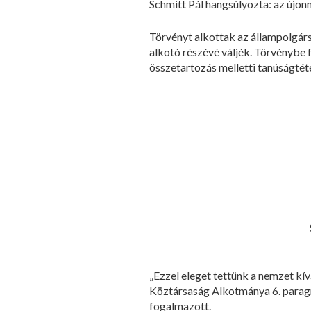
Schmitt Pál hangsúlyozta: az újon
Törvényt alkottak az állampolgár
alkotó részévé váljék. Törvénybe f
összetartozás melletti tanúságtétel
„Ezzel eleget tettünk a nemzet kí
Köztársaság Alkotmánya 6. paragr
fogalmazott.