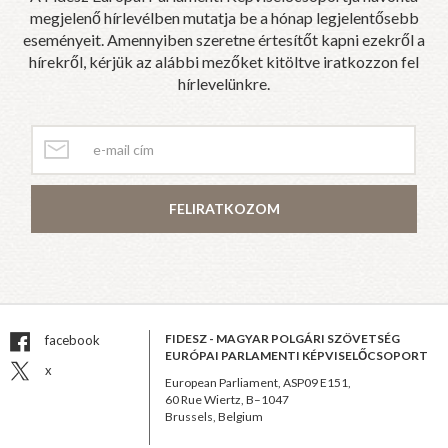
megjelenő hírlevélben mutatja be a hónap legjelentősebb
eseményeit. Amennyiben szeretne értesítőt kapni ezekről a
hírekről, kérjük az alábbi mezőket kitöltve iratkozzon fel
hírlevelünkre.
FELIRATKOZOM
FIDESZ - MAGYAR POLGÁRI SZÖVETSÉG
facebook
EURÓPAI PARLAMENTI KÉPVISELŐCSOPORT
x
European Parliament, ASP09 E151,
60 Rue Wiertz, B–1047
Brussels, Belgium