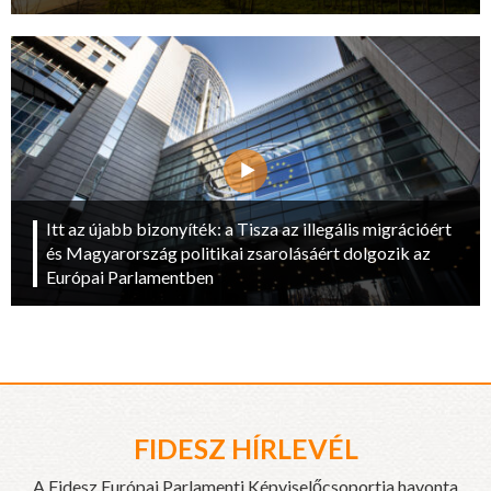
Itt az újabb bizonyíték: a Tisza az illegális migrációért
és Magyarország politikai zsarolásáért dolgozik az
Európai Parlamentben
FIDESZ HÍRLEVÉL
A Fidesz Európai Parlamenti Képviselőcsoportja havonta