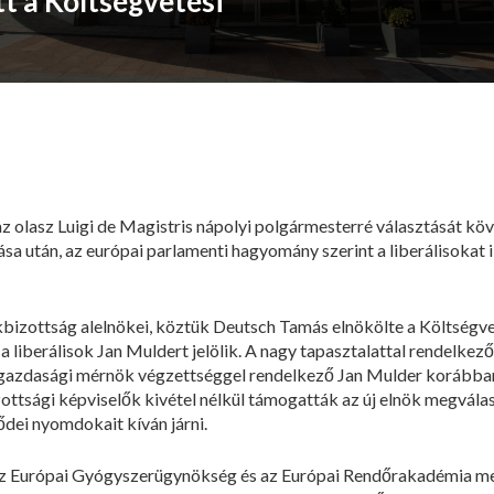
tt a Költségvetési
z olasz Luigi de Magistris nápolyi polgármesterré választását kö
ása után, az európai parlamenti hagyomány szerint a liberálisokat i
akbizottság alelnökei, köztük Deutsch Tamás elnökölte a Költségvet
 a liberálisok Jan Muldert jelölik. A nagy tapasztalattal rendelkez
gazdasági mérnök végzettséggel rendelkező Jan Mulder korábban
zottsági képviselők kivétel nélkül támogatták az új elnök megvál
ődei nyomdokait kíván járni.
 az Európai Gyógyszerügynökség és az Európai Rendőrakadémia me