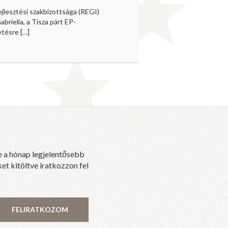
jlesztési szakbizottsága (REGI)
briella, a Tisza párt EP-
vetésre
[…]
e a hónap legjelentősebb
et kitöltve iratkozzon fel
FELIRATKOZOM