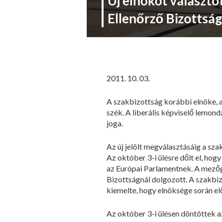
Új elnököt választo
Ellenőrző Bizottság
2011. 10. 03.
A szakbizottság korábbi elnöke, a
szék. A liberális képviselő lemond
joga.
Az új jelölt megválasztásáig a sz
Az október 3-i ülésre dőlt el, hogy
az Európai Parlamentnek. A mező
Bizottságnál dolgozott. A szakbi
kiemelte, hogy elnöksége során el
Az október 3-i ülésen döntöttek