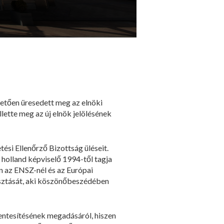
vetően üresedett meg az elnöki
llette meg az új elnök jelölésének
ési Ellenőrző Bizottság üléseit.
ő holland képviselő 1994-től tagja
 az ENSZ-nél és az Európai
asztását, aki köszönőbeszédében
ntesítésének megadásáról, hiszen