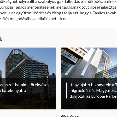
nökségnél helyreállt a szabályos gazdálkodás és működés, aminek
 Európai Tanács mentesítésének megadásának további elhalasztásár
nyolja az együttműködést és kifogásolja azt, hogy a Tanács tová
ítés megadásához nélkülözhetetlenek.
ik
brüsszeli hatalmi törekvések
Itt az újabb bizonyíték: a T
sok hatékonyabb
migrációért és Magyarorsz
dolgozik az Európai Parl
2025. 02. 19.