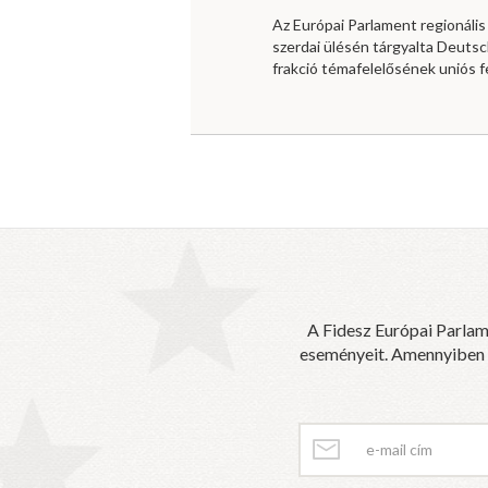
Az Európai Parlament regionális 
szerdai ülésén tárgyalta Deutsc
frakció témafelelősének uniós f
A Fidesz Európai Parlam
eseményeit. Amennyiben sz