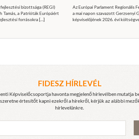
fejlesztési bizottsága (REGI)
Az Európai Parlament Regionális Fe
h Tamás, a Patrióták Európáért
a mai napon szavazott Gerzsenyi Ga
ejlesztési forrásokra
[…]
képviselőjének 2026. évi költség
FIDESZ HÍRLEVÉL
enti Képviselőcsoportja havonta megjelenő hírlevélben mutatja b
eretne értesítőt kapni ezekről a hírekről, kérjük az alábbi mezők
hírlevelünkre.