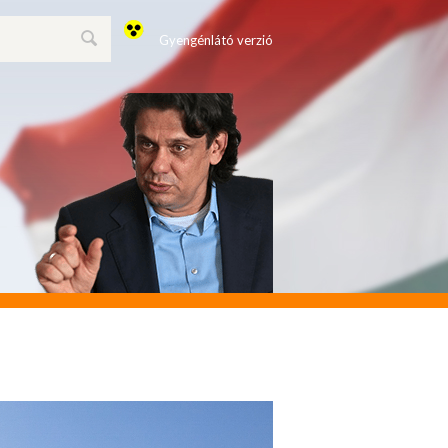
Gyengénlátó verzió