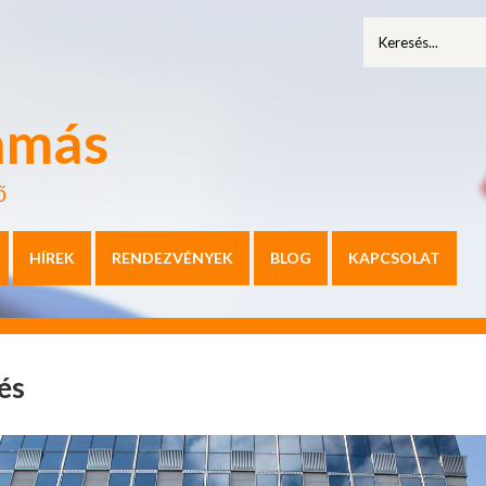
amás
ő
HÍREK
RENDEZVÉNYEK
BLOG
KAPCSOLAT
és