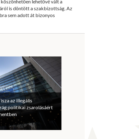
 köszönhetően lehetővé vált a
ól is döntött a szakbizottság. Az
bbra sem adott át bizonyos
isza az illegális
ág politikai zsarolásáért
amentben