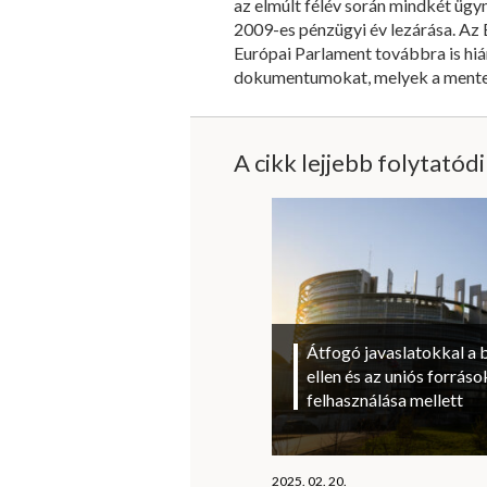
az elmúlt félév során mindkét ügy
2009-es pénzügyi év lezárása. Az
Európai Parlament továbbra is hiá
dokumentumokat, melyek a mentes
A cikk lejjebb folytatód
Átfogó javaslatokkal a 
ellen és az uniós forrá
felhasználása mellett
2025. 02. 20.