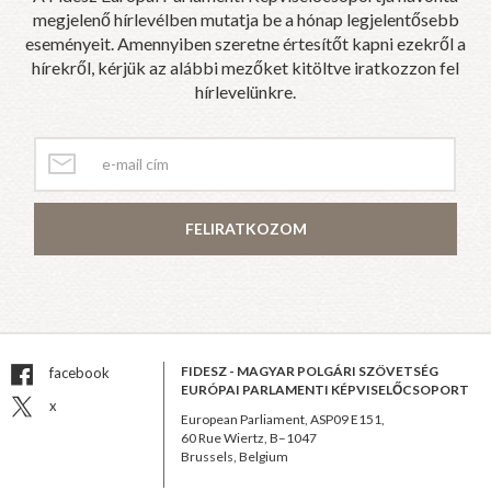
megjelenő hírlevélben mutatja be a hónap legjelentősebb
eseményeit. Amennyiben szeretne értesítőt kapni ezekről a
hírekről, kérjük az alábbi mezőket kitöltve iratkozzon fel
hírlevelünkre.
FELIRATKOZOM
FIDESZ - MAGYAR POLGÁRI SZÖVETSÉG
facebook
EURÓPAI PARLAMENTI KÉPVISELŐCSOPORT
x
European Parliament, ASP09 E151,
60 Rue Wiertz, B–1047
Brussels, Belgium