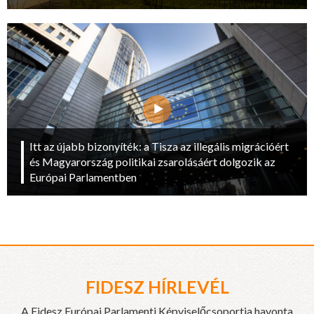
Itt az újabb bizonyíték: a Tisza az illegális migrációért
és Magyarország politikai zsarolásáért dolgozik az
Európai Parlamentben
FIDESZ HÍRLEVÉL
A Fidesz Európai Parlamenti Képviselőcsoportja havonta