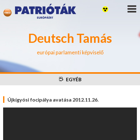
Deutsch Tamás
európai parlamenti képviselő
EGYÉB
Újkígyósi focipálya avatása 2012.11.26.