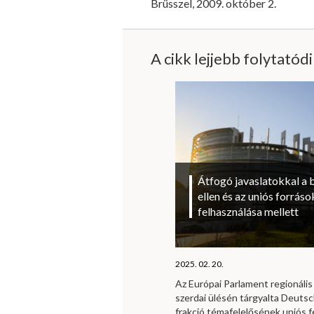
Brüsszel, 2009. október 2.
A cikk lejjebb folytatód
Átfogó javaslatokkal a 
ellen és az uniós forrá
felhasználása mellett
2025. 02. 20.
Az Európai Parlament regionális 
szerdai ülésén tárgyalta Deutsc
frakció témafelelősének uniós f