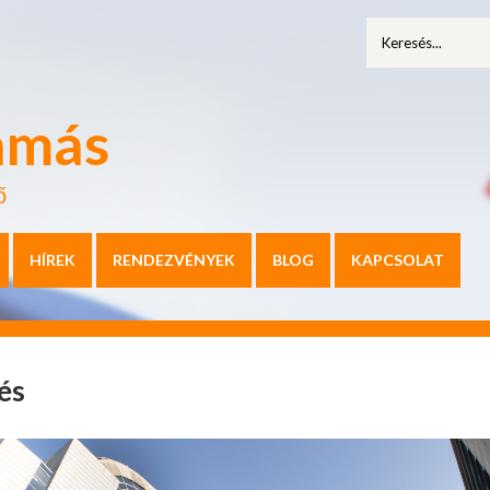
amás
ő
HÍREK
RENDEZVÉNYEK
BLOG
KAPCSOLAT
és