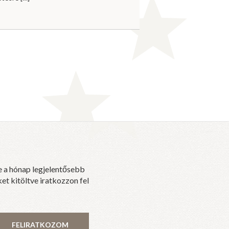
e a hónap legjelentősebb
et kitöltve iratkozzon fel
FELIRATKOZOM