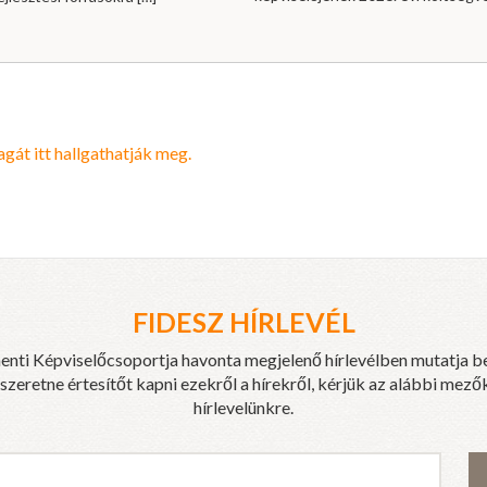
át itt hallgathatják meg.
FIDESZ HÍRLEVÉL
enti Képviselőcsoportja havonta megjelenő hírlevélben mutatja b
eretne értesítőt kapni ezekről a hírekről, kérjük az alábbi mezők
hírlevelünkre.