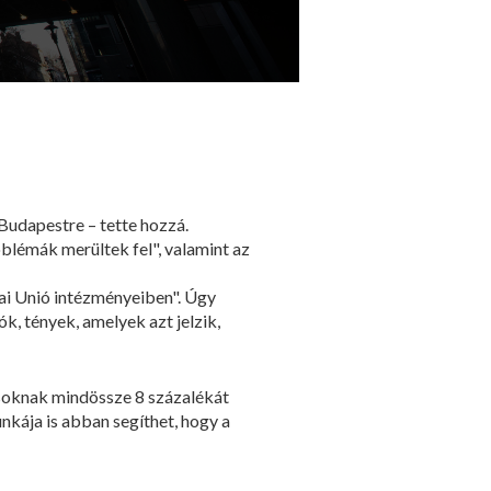
 Budapestre – tette hozzá.
blémák merültek fel", valamint az
pai Unió intézményeiben". Úgy
k, tények, amelyek azt jelzik,
ásoknak mindössze 8 százalékát
nkája is abban segíthet, hogy a