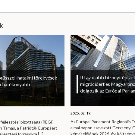
ik
Itt az újabb bizonyíték: a T
brüsszeli hatalmi törekvések
migrációért és Magyarorsz
sok hatékonyabb
dolgozik az Európai Parl
2025. 02. 19.
Az Európai Parlament Regionális Fe
fejlesztési bizottsága (REGI)
a mai napon szavazott Gerzsenyi Ga
h Tamás, a Patrióták Európáért
képviselőjének 2026. évi költség
ejlesztési forrásokra
[…]