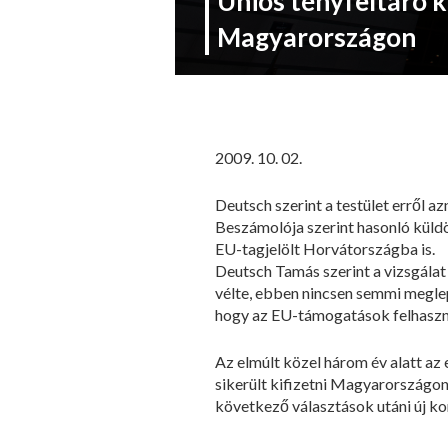
Uniós tényfeltáró k
Magyarországon
2009. 10. 02.
Deutsch szerint a testület erről a
Beszámolója szerint hasonló küld
EU-tagjelölt Horvátországba is.
Deutsch Tamás szerint a vizsgálat
vélte, ebben nincsen semmi meglepő
hogy az EU-támogatások felhaszn
Az elmúlt közel három év alatt a
sikerült kifizetni Magyarországon
következő választások utáni új ko