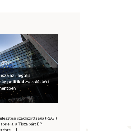
isza az illegális
ág politikai zsarolásáért
amentben
jlesztési szakbizottsága (REGI)
briella, a Tisza párt EP-
vetésre
[…]