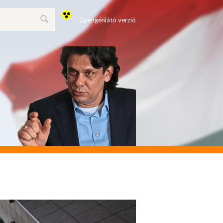
Gyengénlátó verzió