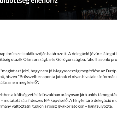
üldöttség ellenőriz
znapi brüsszeli találkozóján határozott. A delegáció jövőre látogat
öttség utazik Olaszországba és Görögországba, "ahol hasonló pro
 "megint azt jelzi, hogy nem jó Magyarország megítélése az Euró
, hiszen "Brüsszelbe naponta jutnak el olyan hivatalos információ
álása nem megfelelő".
z ebben a költségvetési időszakban arányosan járó uniós támogat
 – mutatott rá a fideszes EP-képviselő. A tényfeltáró delegáció mu
rmány változtatni tudjon a rossz gyakorlatokon – hangsúlyozta.