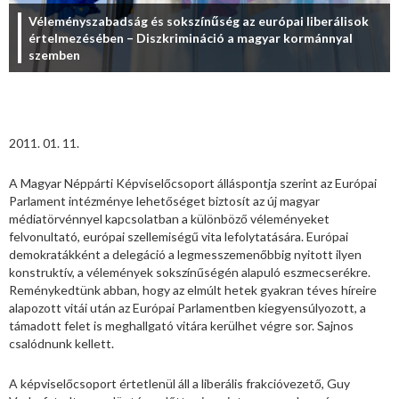
Véleményszabadság és sokszínűség az európai liberálisok
értelmezésében – Diszkrimináció a magyar kormánnyal
szemben
2011. 01. 11.
A Magyar Néppárti Képviselőcsoport álláspontja szerint az Európai
Parlament intézménye lehetőséget biztosít az új magyar
médiatörvénnyel kapcsolatban a különböző véleményeket
felvonultató, európai szellemiségű vita lefolytatására. Európai
demokratákként a delegáció a legmesszemenőbbig nyitott ilyen
konstruktív, a vélemények sokszínűségén alapuló eszmecserékre.
Reménykedtünk abban, hogy az elmúlt hetek gyakran téves híreire
alapozott vitái után az Európai Parlamentben kiegyensúlyozott, a
támadott felet is meghallgató vitára kerülhet végre sor. Sajnos
csalódnunk kellett.
A képviselőcsoport értetlenül áll a liberális frakcióvezető, Guy