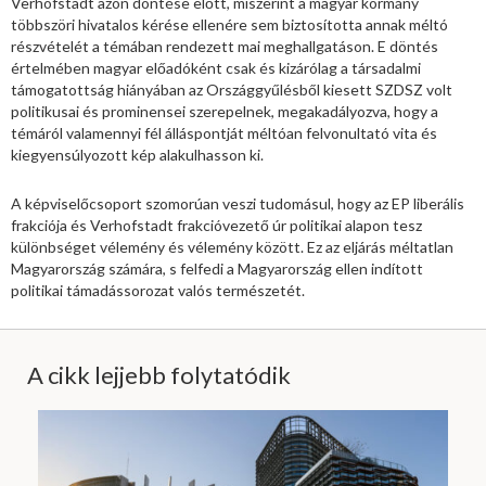
Verhofstadt azon döntése előtt, miszerint a magyar kormány
többszöri hivatalos kérése ellenére sem biztosította annak méltó
részvételét a témában rendezett mai meghallgatáson. E döntés
értelmében magyar előadóként csak és kizárólag a társadalmi
támogatottság hiányában az Országgyűlésből kiesett SZDSZ volt
politikusai és prominensei szerepelnek, megakadályozva, hogy a
témáról valamennyi fél álláspontját méltóan felvonultató vita és
kiegyensúlyozott kép alakulhasson ki.
A képviselőcsoport szomorúan veszi tudomásul, hogy az EP liberális
frakciója és Verhofstadt frakcióvezető úr politikai alapon tesz
különbséget vélemény és vélemény között. Ez az eljárás méltatlan
Magyarország számára, s felfedi a Magyarország ellen indított
politikai támadássorozat valós természetét.
A cikk lejjebb folytatódik