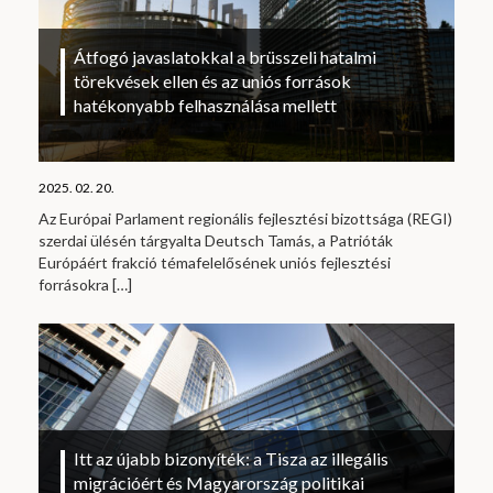
Átfogó javaslatokkal a brüsszeli hatalmi
törekvések ellen és az uniós források
hatékonyabb felhasználása mellett
2025. 02. 20.
Az Európai Parlament regionális fejlesztési bizottsága (REGI)
szerdai ülésén tárgyalta Deutsch Tamás, a Patrióták
Európáért frakció témafelelősének uniós fejlesztési
forrásokra
[…]
Itt az újabb bizonyíték: a Tisza az illegális
migrációért és Magyarország politikai