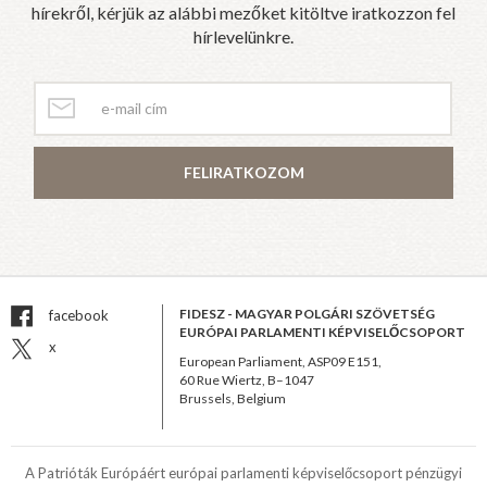
hírekről, kérjük az alábbi mezőket kitöltve iratkozzon fel
hírlevelünkre.
FELIRATKOZOM
FIDESZ - MAGYAR POLGÁRI SZÖVETSÉG
facebook
EURÓPAI PARLAMENTI KÉPVISELŐCSOPORT
x
European Parliament, ASP09 E151,
60 Rue Wiertz, B–1047
Brussels, Belgium
A Patrióták Európáért európai parlamenti képviselőcsoport pénzügyi