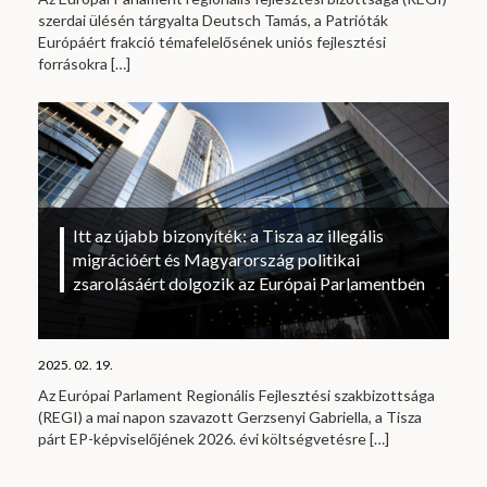
szerdai ülésén tárgyalta Deutsch Tamás, a Patrióták
Európáért frakció témafelelősének uniós fejlesztési
forrásokra
[…]
Itt az újabb bizonyíték: a Tisza az illegális
migrációért és Magyarország politikai
zsarolásáért dolgozik az Európai Parlamentben
2025. 02. 19.
Az Európai Parlament Regionális Fejlesztési szakbizottsága
(REGI) a mai napon szavazott Gerzsenyi Gabriella, a Tisza
párt EP-képviselőjének 2026. évi költségvetésre
[…]