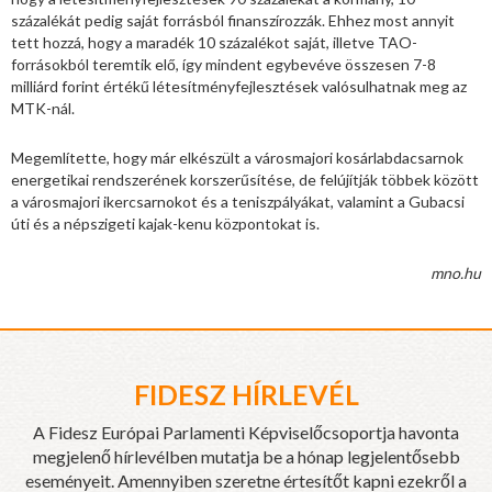
százalékát pedig saját forrásból finanszírozzák. Ehhez most annyit
tett hozzá, hogy a maradék 10 százalékot saját, illetve TAO-
forrásokból teremtik elő, így mindent egybevéve összesen 7-8
milliárd forint értékű létesítményfejlesztések valósulhatnak meg az
MTK-nál.
Megemlítette, hogy már elkészült a városmajori kosárlabdacsarnok
energetikai rendszerének korszerűsítése, de felújítják többek között
a városmajori ikercsarnokot és a teniszpályákat, valamint a Gubacsi
úti és a népszigeti kajak-kenu központokat is.
mno.hu
FIDESZ HÍRLEVÉL
A Fidesz Európai Parlamenti Képviselőcsoportja havonta
megjelenő hírlevélben mutatja be a hónap legjelentősebb
eseményeit. Amennyiben szeretne értesítőt kapni ezekről a