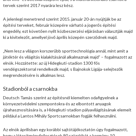
tervek szerint 2017 nyarára lesz kész.
A jelenlegi menetrend szerint 2015. január 20-án nyújtják be az
építési terveket, február közepére várható a jogerős építési
engedély, ezt követően nyílt közbeszerzési eljárásban választják majd
ki a kivitelezőt, amellyel jövő április közepén szerződnek majd.
„Nem lesz a világon korszerűbb sporttechnológia annál, mint amit a
játéktér és világítás kialakításánál alkalmaznak majd” – fogalmazott az
elnök. Hozzátette: az új Hidegkuti-stadion 1300 fős
vendégszektorral rendelkezik majd, s Bajnokok Ligája-selejtezők
megrendezésére is alkalmas lesz.
Stadionból a csarnokba
Deutsch Tamás szerint az építésnél kiemelten odafigyelnek a
környezetvédelmi szempontokra és az elbontott anyagok
újrahasznosítására is, a Hidegkuti-stadion pályavilágításának elemeit
például a Lantos Mihály Sportcsarnokban fogják felhasználni.
Az elnök áprilisban egy korábbi sajtótájékoztatón úgy fogalmazott,
hogy a létesítményfejlesztések 90 százalékát a kormány, 10