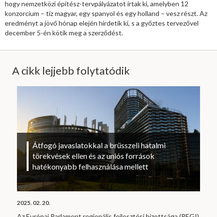
hogy nemzetközi építész-tervpályázatot írtak ki, amelyben 12
konzorcium – tíz magyar, egy spanyol és egy holland – vesz részt. Az
eredményt a jövő hónap elején hirdetik ki, s a győztes tervezővel
december 5-én kötik meg a szerződést.
A cikk lejjebb folytatódik
Átfogó javaslatokkal a brüsszeli hatalmi
törekvések ellen és az uniós források
hatékonyabb felhasználása mellett
2025. 02. 20.
Az Európai Parlament regionális fejlesztési bizottsága (REGI)