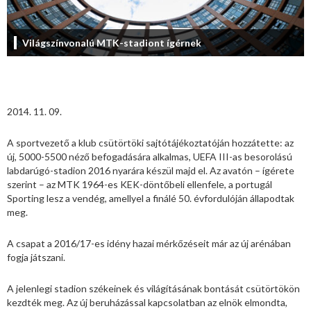
Világszínvonalú MTK-stadiont ígérnek
2014. 11. 09.
A sportvezető a klub csütörtöki sajtótájékoztatóján hozzátette: az
új, 5000-5500 néző befogadására alkalmas, UEFA III-as besorolású
labdarúgó-stadion 2016 nyarára készül majd el. Az avatón – ígérete
szerint – az MTK 1964-es KEK-döntőbeli ellenfele, a portugál
Sporting lesz a vendég, amellyel a finálé 50. évfordulóján állapodtak
meg.
A csapat a 2016/17-es idény hazai mérkőzéseit már az új arénában
fogja játszani.
A jelenlegi stadion székeinek és világításának bontását csütörtökön
kezdték meg. Az új beruházással kapcsolatban az elnök elmondta,