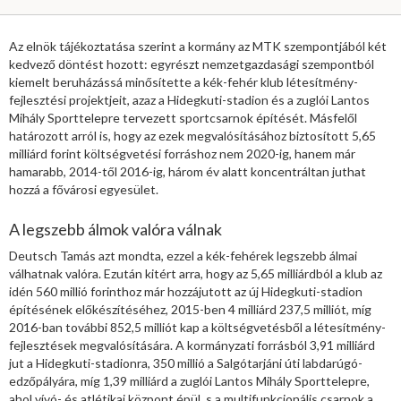
Az elnök tájékoztatása szerint a kormány az MTK szempontjából két
kedvező döntést hozott: egyrészt nemzetgazdasági szempontból
kiemelt beruházássá minősítette a kék-fehér klub létesítmény-
fejlesztési projektjeit, azaz a Hidegkuti-stadion és a zuglói Lantos
Mihály Sporttelepre tervezett sportcsarnok építését. Másfelől
határozott arról is, hogy az ezek megvalósításához biztosított 5,65
milliárd forint költségvetési forráshoz nem 2020-ig, hanem már
hamarabb, 2014-től 2016-ig, három év alatt koncentráltan juthat
hozzá a fővárosi egyesület.
A legszebb álmok valóra válnak
Deutsch Tamás azt mondta, ezzel a kék-fehérek legszebb álmai
válhatnak valóra. Ezután kitért arra, hogy az 5,65 milliárdból a klub az
idén 560 millió forinthoz már hozzájutott az új Hidegkuti-stadion
építésének előkészítéséhez, 2015-ben 4 milliárd 237,5 milliót, míg
2016-ban további 852,5 milliót kap a költségvetésből a létesítmény-
fejlesztések megvalósítására. A kormányzati forrásból 3,91 milliárd
jut a Hidegkuti-stadionra, 350 millió a Salgótarjáni úti labdarúgó-
edzőpályára, míg 1,39 milliárd a zuglói Lantos Mihály Sporttelepre,
ahol vívó- és atlétikai központ épül, s a multifunkcionális csarnok a