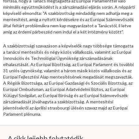
forrása, hogy a Tanács megtagadta az Európai Parlamenttel való
minimális együttműködést is a zárszámadási eljárás során. A néppárti
képviselő elmondta: "A szakbizottság mindaddig nem adhatja meg a
mentesítést, amíg a nyitott kérdésekre és az Európai Számvevőszék
által feltárt problémákra nem kap magyarázatot a Tanácstól, il letve
amíg az érdemi párbeszéd nem indul el a két intézmény között".
A szakbizottsági szavazáson a képviselők nagy többsége támogatta
a tanácsi mentesítés és négy közös vállalkozás, valamint az Európai
Innovációs és Technológiai Ügynökség zárszámadásának
elhalasztását. Az Európai Bizottság, az Európai Parlament és további
31 uniós ügynökség, valamint a három másik közös vállalkozás és az
Európai Fejlesztési Alap mentesítésének megadását megszavazták.
A Régiók Bizottsága, az Európai Gazdasági és Szociális Bizottság, az
Európai Ombudsman, az Európai Adatvédelmi Biztos, az Európai
Külügyi Szolgálat, az Európai Bíróság és az Európai Számvevőszék
zárszámadását jóváhagyta a szakbizottság. A mentesítési
jelentésekről az áprilisi strasbourgi ülésén szavaz majd az Európai
Parlament plénuma.
A cikk lejjebb folytatódik