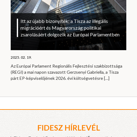
Itt az újabb bizonyíték: a Tisza az illegális
migrációért és Magyarország politikai
zsarolásáért dolgozik az Európai Parlamentben
2025. 02. 19.
Az Európai Parlament Regionális Fejlesztési szakbizottsága
(REGI) a mai napon szavazott Gerzsenyi Gabriella, a Tisza
párt EP-képviselőjének 2026. évi költségvetésre
[…]
FIDESZ HÍRLEVÉL