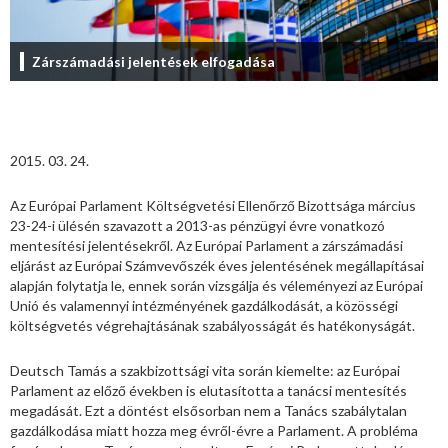
Zárszámadási jelentések elfogadása
2015. 03. 24.
Az Európai Parlament Költségvetési Ellenőrző Bizottsága március
23-24-i ülésén szavazott a 2013-as pénzügyi évre vonatkozó
mentesítési jelentésekről. Az Európai Parlament a zárszámadási
eljárást az Európai Számvevőszék éves jelentésének megállapításai
alapján folytatja le, ennek során vizsgálja és véleményezi az Európai
Unió és valamennyi intézményének gazdálkodását, a közösségi
költségvetés végrehajtásának szabályosságát és hatékonyságát.
Deutsch Tamás a szakbizottsági vita során kiemelte: az Európai
Parlament az előző években is elutasította a tanácsi mentesítés
megadását. Ezt a döntést elsősorban nem a Tanács szabálytalan
gazdálkodása miatt hozza meg évről-évre a Parlament. A probléma