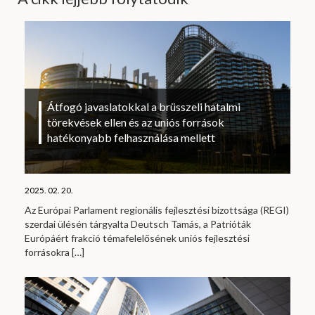
Átfogó javaslatokkal a brüsszeli hatalmi
törekvések ellen és az uniós források
hatékonyabb felhasználása mellett
2025. 02. 20.
Az Európai Parlament regionális fejlesztési bizottsága (REGI)
szerdai ülésén tárgyalta Deutsch Tamás, a Patrióták
Európáért frakció témafelelősének uniós fejlesztési
forrásokra
[…]