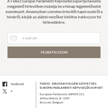
A Fidesz Európai Parlamenti Képviselőcsoportja havonta
megjelenő hírlevélben mutatja be a hónap legjelentősebb
eseményeit. Amennyiben szeretne értesítőt kapni ezekről a
hírekről, kérjük az alábbi mezőket kitöltve iratkozzon fel
hírlevelünkre.
FELIRATKOZOM
FIDESZ - MAGYAR POLGÁRI SZÖVETSÉG
facebook
EURÓPAI PARLAMENTI KÉPVISELŐCSOPORT
x
European Parliament, ASP09 E151,
60 Rue Wiertz, B–1047
Brussels, Belgium