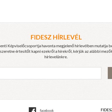
FIDESZ HÍRLEVÉL
enti Képviselőcsoportja havonta megjelenő hírlevélben mutatja b
eretne értesítőt kapni ezekről a hírekről, kérjük az alábbi mezők
hírlevelünkre.
FIDES
facebook