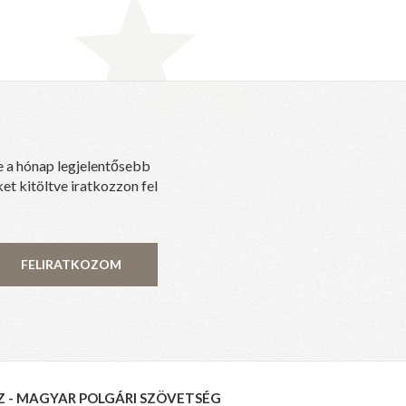
e a hónap legjelentősebb
et kitöltve iratkozzon fel
FELIRATKOZOM
Z - MAGYAR POLGÁRI SZÖVETSÉG