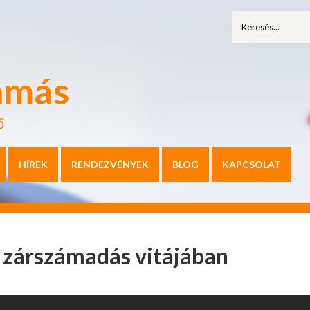
amás
ő
HÍREK
RENDEZVÉNYEK
BLOG
KAPCSOLAT
i zárszámadás vitájában