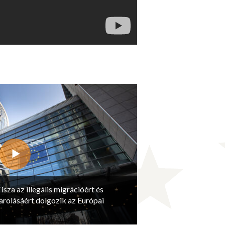
isza az illegális migrációért és
arolásáért dolgozik az Európai