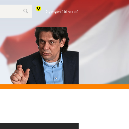
Gyengénlátó verzió