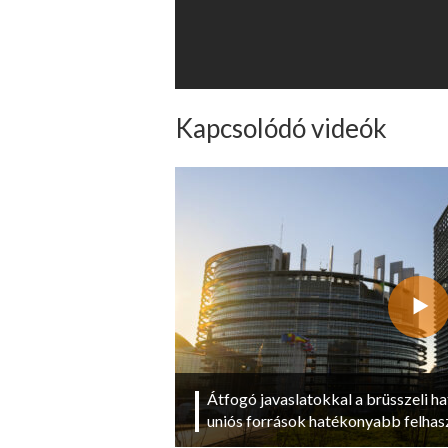
Kapcsolódó videók
Átfogó javaslatokkal a brüsszeli ha
uniós források hatékonyabb felhas