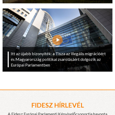
Itt az újabb bizonyíték: a Tisza az illegális migrációért
és Magyarország politikai zsarolásáért dolgozik az
Európai Parlamentben
FIDESZ HÍRLEVÉL
A Fidesz Európai Parlamenti Képviselőcsoportja havonta