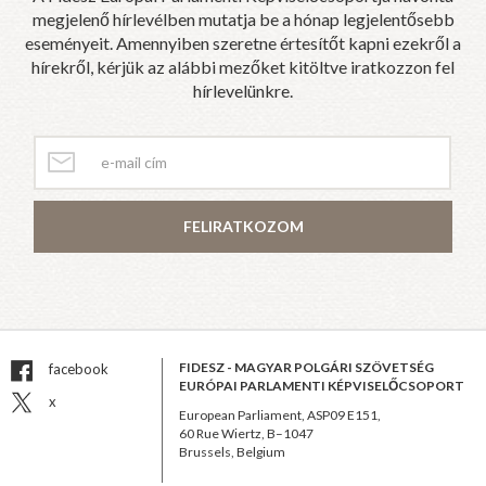
megjelenő hírlevélben mutatja be a hónap legjelentősebb
eseményeit. Amennyiben szeretne értesítőt kapni ezekről a
hírekről, kérjük az alábbi mezőket kitöltve iratkozzon fel
hírlevelünkre.
FELIRATKOZOM
FIDESZ - MAGYAR POLGÁRI SZÖVETSÉG
facebook
EURÓPAI PARLAMENTI KÉPVISELŐCSOPORT
x
European Parliament, ASP09 E151,
60 Rue Wiertz, B–1047
Brussels, Belgium