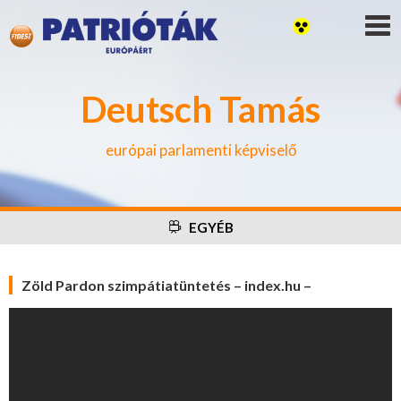
Deutsch Tamás
európai parlamenti képviselő
EGYÉB
Zöld Pardon szimpátiatüntetés – index.hu –