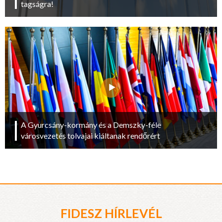
tagságra!
A Gyurcsány-kormány és a Demszky-féle
városvezetés tolvajai kiáltanak rendőrért
FIDESZ HÍRLEVÉL