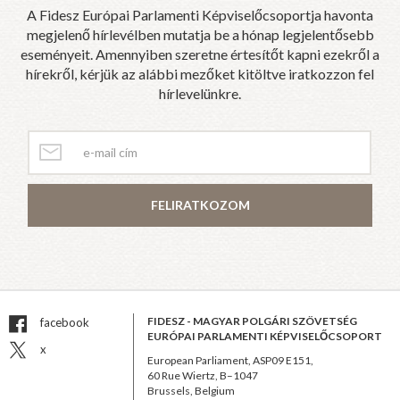
A Fidesz Európai Parlamenti Képviselőcsoportja havonta
megjelenő hírlevélben mutatja be a hónap legjelentősebb
eseményeit. Amennyiben szeretne értesítőt kapni ezekről a
hírekről, kérjük az alábbi mezőket kitöltve iratkozzon fel
hírlevelünkre.
FELIRATKOZOM
FIDESZ - MAGYAR POLGÁRI SZÖVETSÉG
facebook
EURÓPAI PARLAMENTI KÉPVISELŐCSOPORT
x
European Parliament, ASP09 E151,
60 Rue Wiertz, B–1047
Brussels, Belgium