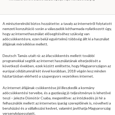
A miniszterelnöki biztos hozzátette: a tavaly az internetről folytatott
nemzeti konzultáció során a válaszadók kétharmada nyilatkozott úgy,
hogy az internethasználat elősegítéséhez szükség van
adócsökkentésre, ezen belül egyértelmű többség állt ki a használat
áfájának mérséklése mellett.
Deutsch Tamás utalt rá: az áfacsökkentés mellett további
programokkal segítik az internet használatának elterjedését a
következő években, ezek között említette, hogy Magyarországon az
európai céldátumnál két évvel korábban, 2018 végén lesz minden
háztartásban elérhető a szupergyors vezetékes internet.
Az internet áfájának csökkentése jól illeszkedik a kormány
adócsökkentési terveibe, és a gazdaság jó teljesítménye is lehetővé
teszi – jelezte Dömötör Csaba, megemlítve: az intézkedés jó hír a
felhasználók mellett az internetes iparág szereplőinek is, növelheti a
beruházási és a vállalkozási kedvet, valamint javíthatja Magyarország
versenyképességét.