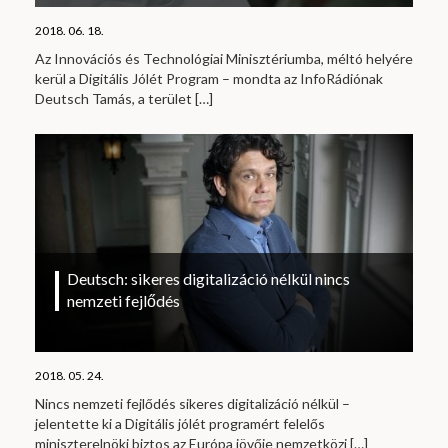
2018. 06. 18.
Az Innovációs és Technológiai Minisztériumba, méltó helyére
kerül a Digitális Jólét Program – mondta az InfoRádiónak
Deutsch Tamás, a terület
[…]
Deutsch: sikeres digitalizáció nélkül nincs
nemzeti fejlődés
2018. 05. 24.
Nincs nemzeti fejlődés sikeres digitalizáció nélkül –
jelentette ki a Digitális jólét programért felelős
miniszterelnöki biztos az Európa jövője nemzetközi
[…]