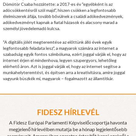
Dömötör Csaba hozzátette: a 2017-es év "egyébként is az
adócsökkentésről szól majd", hiszen csökken a legfontosabb
élelmiszerek áfája, tovább bővülnek a családi adókedvezmények,
adókedvezményt kapnak a fiatal házasok és alacsony marad a
személyi jövedelemadó kulcsa.
"A digitális jólét megteremtése az előttünk álló évek egyik
legfontosabb feladata lesz", a magyarok számára az internet a
szabadság egyik fontos szimbóluma, ezért joggal várják el, hogy az
internet érjen el mindenhova, legyen szupergyors, lehetőleg
elérhető áron. Azt is joggal várják el, hogy az internet segítse a
munkahelyteremtést, és építsen arra a kreativitásra, amire joggal
vagyunk büszkék mi, magyarok – fogalmazott az államtitkár.
FIDESZ HÍRLEVÉL
A Fidesz Európai Parlamenti Képviselőcsoportja havonta
megjelenő hírlevélben mutatja be a hónap legjelentősebb
eseményeit. Amennyiben szeretne értesítőt kapni ezekről a