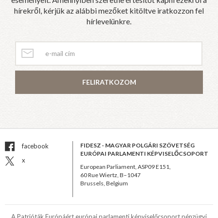
hírekről, kérjük az alábbi mezőket kitöltve iratkozzon fel
hírlevelünkre.
FELIRATKOZOM
FIDESZ - MAGYAR POLGÁRI SZÖVETSÉG
facebook
EURÓPAI PARLAMENTI KÉPVISELŐCSOPORT
x
European Parliament, ASP09 E151,
60 Rue Wiertz, B–1047
Brussels, Belgium
A Patrióták Európáért európai parlamenti képviselőcsoport pénzügyi