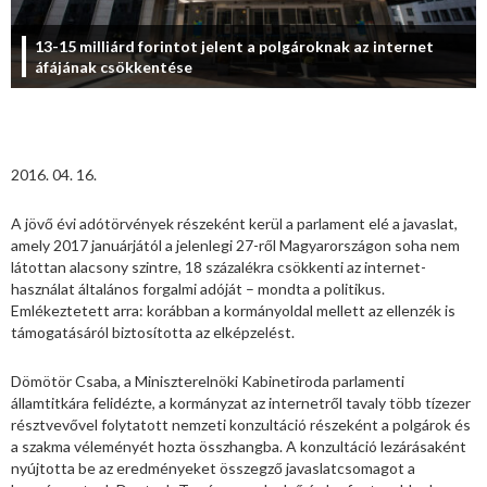
13-15 milliárd forintot jelent a polgároknak az internet
áfájának csökkentése
2016. 04. 16.
A jövő évi adótörvények részeként kerül a parlament elé a javaslat,
amely 2017 januárjától a jelenlegi 27-ről Magyarországon soha nem
látottan alacsony szintre, 18 százalékra csökkenti az internet-
használat általános forgalmi adóját – mondta a politikus.
Emlékeztetett arra: korábban a kormányoldal mellett az ellenzék is
támogatásáról biztosította az elképzelést.
Dömötör Csaba, a Miniszterelnöki Kabinetiroda parlamenti
államtitkára felidézte, a kormányzat az internetről tavaly több tízezer
résztvevővel folytatott nemzeti konzultáció részeként a polgárok és
a szakma véleményét hozta összhangba. A konzultáció lezárásaként
nyújtotta be az eredményeket összegző javaslatcsomagot a