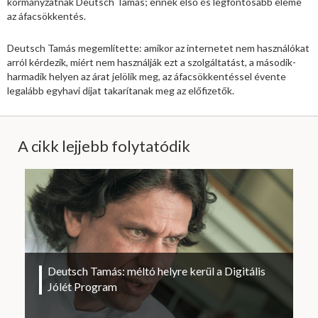
kormányzatnak Deutsch Tamás; ennek első és legfontosabb eleme
az áfacsökkentés.
Deutsch Tamás megemlítette: amikor az internetet nem használókat
arról kérdezik, miért nem használják ezt a szolgáltatást, a második-
harmadik helyen az árat jelölik meg, az áfacsökkentéssel évente
legalább egyhavi díjat takarítanak meg az előfizetők.
A cikk lejjebb folytatódik
Deutsch Tamás: méltó helyre kerül a Digitális
Jólét Program