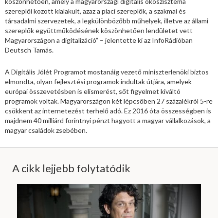
köszönhetően, amely a magyarországi digitális ökoszisztéma
szereplői között kialakult, azaz a piaci szereplők, a szakmai és
társadalmi szervezetek, a legkülönbözőbb műhelyek, illetve az állami
szereplők együttműködésének köszönhetően lendületet vett
Magyarországon a digitalizáció” – jelentette ki az InfoRádióban
Deutsch Tamás.
A Digitális Jólét Programot mostanáig vezető miniszterlenöki biztos
elmondta, olyan fejlesztési programok indultak útjára, amelyek
európai összevetésben is elismerést, sőt figyelmet kiváltó
programok voltak. Magyarországon két lépcsőben 27 százalékról 5-re
csökkent az internetezést terhelő adó. Ez 2016 óta összességben is
majdnem 40 milliárd forintnyi pénzt hagyott a magyar vállalkozások, a
magyar családok zsebében.
A cikk lejjebb folytatódik