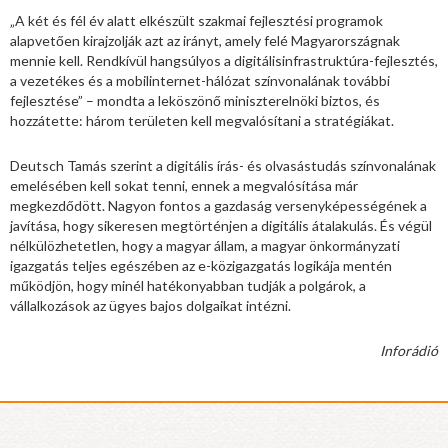
„A két és fél év alatt elkészült szakmai fejlesztési programok
alapvetően kirajzolják azt az irányt, amely felé Magyarországnak
mennie kell. Rendkívül hangsúlyos a digitálisinfrastruktúra-fejlesztés,
a vezetékes és a mobilinternet-hálózat színvonalának további
fejlesztése” – mondta a leköszönő miniszterelnöki biztos, és
hozzátette: három területen kell megvalósítani a stratégiákat.
Deutsch Tamás szerint a digitális írás- és olvasástudás színvonalának
emelésében kell sokat tenni, ennek a megvalósítása már
megkezdődött. Nagyon fontos a gazdaság versenyképességének a
javítása, hogy sikeresen megtörténjen a digitális átalakulás. És végül
nélkülözhetetlen, hogy a magyar állam, a magyar önkormányzati
igazgatás teljes egészében az e-közigazgatás logikája mentén
működjön, hogy minél hatékonyabban tudják a polgárok, a
vállalkozások az ügyes bajos dolgaikat intézni.
Inforádió