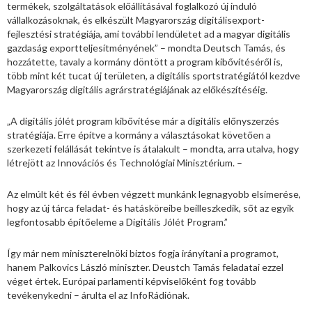
termékek, szolgáltatások előállításával foglalkozó új induló
vállalkozásoknak, és elkészült Magyarország digitálisexport-
fejlesztési stratégiája, ami további lendületet ad a magyar digitális
gazdaság exportteljesítményének” – mondta Deutsch Tamás, és
hozzátette, tavaly a kormány döntött a program kibővítéséről is,
több mint két tucat új területen, a digitális sportstratégiától kezdve
Magyarország digitális agrárstratégiájának az előkészítéséig.
„A digitális jólét program kibővítése már a digitális előnyszerzés
stratégiája. Erre építve a kormány a választásokat követően a
szerkezeti felállását tekintve is átalakult – mondta, arra utalva, hogy
létrejött az Innovációs és Technológiai Minisztérium. –
Az elmúlt két és fél évben végzett munkánk legnagyobb elsimerése,
hogy az új tárca feladat- és hatásköreibe beilleszkedik, sőt az egyik
legfontosabb építőeleme a Digitális Jólét Program.”
Így már nem miniszterelnöki biztos fogja irányítani a programot,
hanem Palkovics László miniszter. Deustch Tamás feladatai ezzel
véget értek. Európai parlamenti képviselőként fog tovább
tevékenykedni – árulta el az InfoRádiónak.