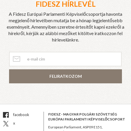
FIDESZ HÍRLEVÉL
A Fidesz Európai Parlamenti Képviselőcsoportja havonta
megjelenő hírlevélben mutatja be a hónap legjelentősebb
eseményeit. Amennyiben szeretne értesítőt kapni ezekről a
hírekről, kérjük az alábbi mezőket kitöltve iratkozzon fel
hírlevelünkre.
FELIRATKOZOM
FIDESZ - MAGYAR POLGÁRI SZÖVETSÉG
facebook
EURÓPAI PARLAMENTI KÉPVISELŐCSOPORT
x
European Parliament, ASP09 E151,