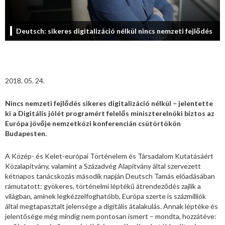
Deutsch: sikeres digitalizáció nélkül nincs nemzeti fejlődés
2018. 05. 24.
Nincs nemzeti fejlődés sikeres digitalizáció nélkül – jelentette
ki a Digitális jólét programért felelős miniszterelnöki biztos az
Európa jövője nemzetközi konferencián csütörtökön
Budapesten.
A Közép- és Kelet-európai Történelem és Társadalom Kutatásáért
Közalapítvány, valamint a Századvég Alapítvány által szervezett
kétnapos tanácskozás második napján Deutsch Tamás előadásában
rámutatott: gyökeres, történelmi léptékű átrendeződés zajlik a
világban, aminek legkézzelfoghatóbb, Európa szerte is százmilliók
által megtapasztalt jelensége a digitális átalakulás. Annak léptéke és
jelentősége még mindig nem pontosan ismert – mondta, hozzátéve: