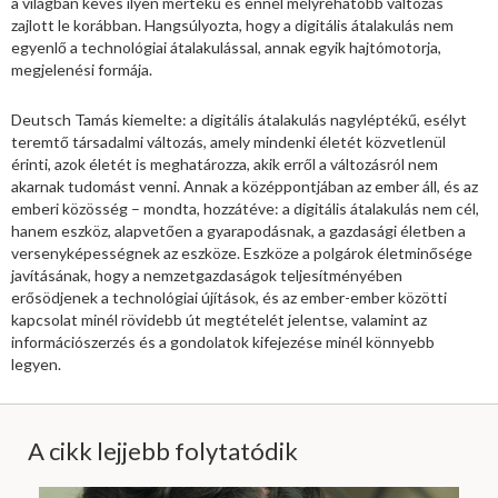
a világban kevés ilyen mértékű és ennél mélyrehatóbb változás
zajlott le korábban. Hangsúlyozta, hogy a digitális átalakulás nem
egyenlő a technológiai átalakulással, annak egyik hajtómotorja,
megjelenési formája.
Deutsch Tamás kiemelte: a digitális átalakulás nagyléptékű, esélyt
teremtő társadalmi változás, amely mindenki életét közvetlenül
érinti, azok életét is meghatározza, akik erről a változásról nem
akarnak tudomást venni. Annak a középpontjában az ember áll, és az
emberi közösség – mondta, hozzátéve: a digitális átalakulás nem cél,
hanem eszköz, alapvetően a gyarapodásnak, a gazdasági életben a
versenyképességnek az eszköze. Eszköze a polgárok életminősége
javításának, hogy a nemzetgazdaságok teljesítményében
erősödjenek a technológiai újítások, és az ember-ember közötti
kapcsolat minél rövidebb út megtételét jelentse, valamint az
információszerzés és a gondolatok kifejezése minél könnyebb
legyen.
A cikk lejjebb folytatódik