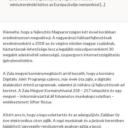
miniszterelnöki biztos az Európa jövője nemzetközi
[…]
Kiemelte, hogy a fejlesztés Magyarországon két évvel korábban
eredményesen megvalósul. A nagyarányú hálózatfejlesztések
eredményeként a 2018-as év végére minden magyar családnak,
háztartásnak lehetősége lesz a legalább másodpercenkénti 30
megabit adatátviteli sebességű, szupergyors internetszolgáltatás
igénybevételére.
A Zala megyei kormánymegbízott arról beszélt, hogy a kormány
Digitális Jólét Programja számos, már évek óta zajló, a digitális
átalakulást érintő programnak, valamint jó néhány új fejlesztésnek ad
keretet. A Zala Megyei Kormányhivatal 258 – 257 települési és egy
megyei – önkormányzattal áll folyamatos munkakapcsolatban –
emlékeztetett Sifter Rózsa.
Kitért arra is, hogy a kapcsolattartás és az adatgyűjtés Zalában tíz
éve elektronikus úton zajlik. A napi munkának és a járások keretében
kialakított ügysegély-rendszernek gyakran gátja a lassú