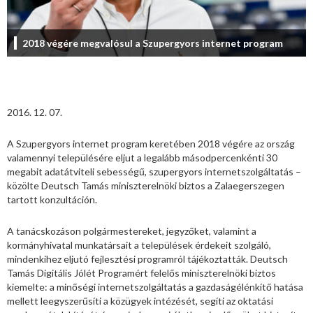
2018 végére megvalósul a Szupergyors internet program
2016. 12. 07.
A Szupergyors internet program keretében 2018 végére az ország
valamennyi településére eljut a legalább másodpercenkénti 30
megabit adatátviteli sebességű, szupergyors internetszolgáltatás –
közölte Deutsch Tamás miniszterelnöki biztos a Zalaegerszegen
tartott konzultáción.
A tanácskozáson polgármestereket, jegyzőket, valamint a
kormányhivatal munkatársait a települések érdekeit szolgáló,
mindenkihez eljutó fejlesztési programról tájékoztatták. Deutsch
Tamás Digitális Jólét Programért felelős miniszterelnöki biztos
kiemelte: a minőségi internetszolgáltatás a gazdaságélénkítő hatása
mellett leegyszerűsíti a közügyek intézését, segíti az oktatási