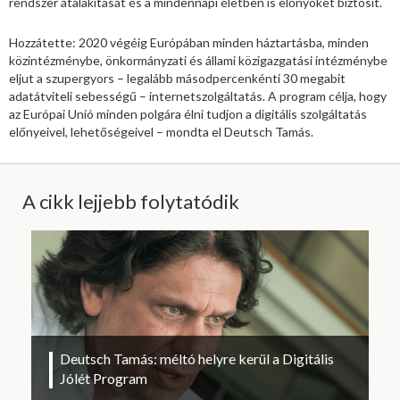
rendszer átalakítását és a mindennapi életben is előnyöket biztosít.
Hozzátette: 2020 végéig Európában minden háztartásba, minden
közintézménybe, önkormányzati és állami közigazgatási intézménybe
eljut a szupergyors – legalább másodpercenkénti 30 megabit
adatátviteli sebességű – internetszolgáltatás. A program célja, hogy
az Európai Unió minden polgára élni tudjon a digitális szolgáltatás
előnyeivel, lehetőségeivel – mondta el Deutsch Tamás.
A cikk lejjebb folytatódik
Deutsch Tamás: méltó helyre kerül a Digitális
Jólét Program