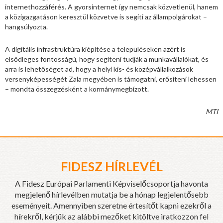
internethozzáférés. A gyorsinternet így nemcsak közvetlenül, hanem
a közigazgatáson keresztül közvetve is segíti az állampolgárokat –
hangsúlyozta.
A digitális infrastruktúra kiépítése a településeken azért is
elsődleges fontosságú, hogy segíteni tudják a munkavállalókat, és
arra is lehetőséget ad, hogy a helyi kis- és középvállalkozások
versenyképességét Zala megyében is támogatni, erősíteni lehessen
– mondta összegzésként a kormánymegbízott.
MTI
FIDESZ HÍRLEVÉL
A Fidesz Európai Parlamenti Képviselőcsoportja havonta
megjelenő hírlevélben mutatja be a hónap legjelentősebb
eseményeit. Amennyiben szeretne értesítőt kapni ezekről a
hírekről, kérjük az alábbi mezőket kitöltve iratkozzon fel