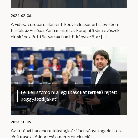
2024. 02. 06.
A Fidesz európai parlamenti képviselőcsoportja levélben
fordult az Európai Parlament és az Európai Számvevőszék
elnökéhez Petri Sarvamaa finn EP-képviselő, az
[…]
Fel kell számolni a légi utasokat terhelő rejtett
poggyászdíjakat!
2023. 10. 05.
Az Európai Parlament állásfoglalási indítványt fogadott el a
légi utasok kézipoggyász méreteinek uniós