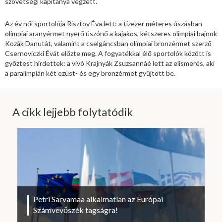
szövetségi kapitánya végzett.
Az év női sportolója Risztov Éva lett: a tízezer méteres úszásban
olimpiai aranyérmet nyerő úszónő a kajakos, kétszeres olimpiai bajnok
Kozák Danutát, valamint a cselgáncsban olimpiai bronzérmet szerző
Csernoviczki Évát előzte meg. A fogyatékkal élő sportolók között is
győztest hirdettek: a vívó Krajnyák Zsuzsannáé lett az elismerés, aki
a paralimpián két ezüst- és egy bronzérmet gyűjtött be.
A cikk lejjebb folytatódik
Petri Sarvamaa alkalmatlan az Európai
Számvevőszék tagságra!