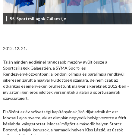
55. Sportcsillagok Gálaestje
2012. 12. 21.
Talán minden eddiginél rangosabb mezőny gyűlt össze a
Sportcsillagok Gálaestjén, a SYMA Sport- és
Rendezvényközpontban: a londoni olimpia és paralimpia rendkívül
sikeresen zárult a magyar küldöttség számára, de nem csak az
ötkarikás eseményeken örülhettünk magyar sikereknek 2012-ben –
így aztán igen erős jelöltek versengtek a gálán a sportújságírók
szavazataiért.
Elsőként az év szövetségi kapitányának járó díjat adták át: ezt
Mocsai Lajos nyerte, aki az olimpián negyedik helyig vezette a férfi
kézilabda-válogatottat. Mocsai mögött a második helyen Storcz
Botond, a kajak-kenusok, a harmadik helyen Kiss László, az úszók