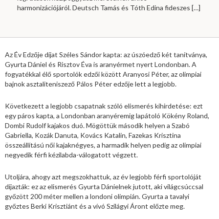
harmonizációjáról. Deutsch Tamás és Tóth Edina fideszes
[…]
Az Év Edzője díjat Széles Sándor kapta: az úszóedző két tanítványa,
Gyurta Dániel és Risztov Éva is aranyérmet nyert Londonban. A
fogyatékkal élő sportolók edzői között Aranyosi Péter, az olimpiai
bajnok asztaliteniszező Pálos Péter edzője lett a legjobb.
Következett a legjobb csapatnak szóló elismerés kihirdetése: ezt
egy páros kapta, a Londonban aranyéremig lapátoló Kökény Roland,
Dombi Rudolf kajakos duó. Mögöttük második helyen a Szabó
Gabriella, Kozák Danuta, Kovács Katalin, Fazekas Krisztina
összeállítású női kajaknégyes, a harmadik helyen pedig az olimpiai
negyedik férfi kézilabda-válogatott végzett.
Utoljára, ahogy azt megszokhattuk, az év legjobb férfi sportolóját
díjazták: ez az elismerés Gyurta Dánielnek jutott, aki világcsúccsal
győzött 200 méter mellen a londoni olimpián. Gyurta a tavalyi
győztes Berki Krisztiánt és a vívó Szilágyi Áront előzte meg.