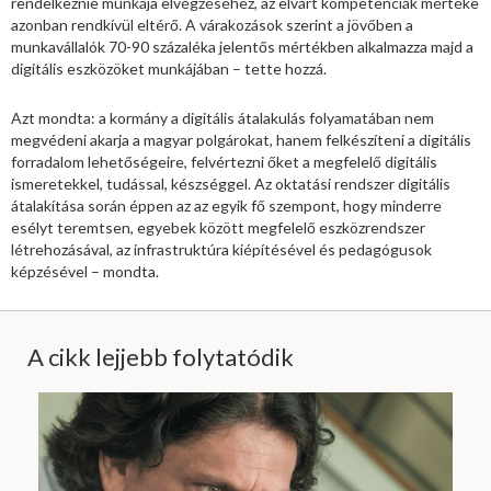
rendelkeznie munkája elvégzéséhez, az elvárt kompetenciák mértéke
azonban rendkívül eltérő. A várakozások szerint a jövőben a
munkavállalók 70-90 százaléka jelentős mértékben alkalmazza majd a
digitális eszközöket munkájában – tette hozzá.
Azt mondta: a kormány a digitális átalakulás folyamatában nem
megvédeni akarja a magyar polgárokat, hanem felkészíteni a digitális
forradalom lehetőségeire, felvértezni őket a megfelelő digitális
ismeretekkel, tudással, készséggel. Az oktatási rendszer digitális
átalakítása során éppen az az egyik fő szempont, hogy minderre
esélyt teremtsen, egyebek között megfelelő eszközrendszer
létrehozásával, az infrastruktúra kiépítésével és pedagógusok
képzésével – mondta.
A cikk lejjebb folytatódik