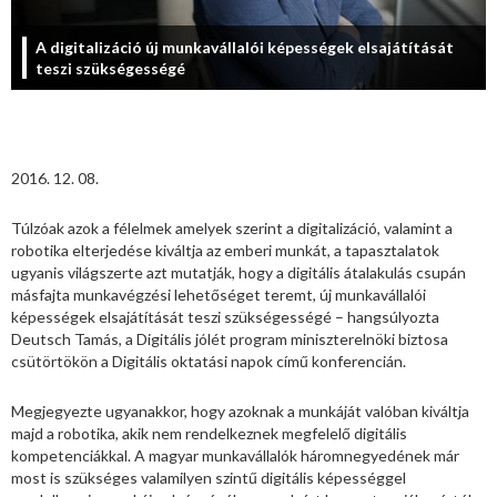
A digitalizáció új munkavállalói képességek elsajátítását
teszi szükségességé
2016. 12. 08.
Túlzóak azok a félelmek amelyek szerint a digitalizáció, valamint a
robotika elterjedése kiváltja az emberi munkát, a tapasztalatok
ugyanis világszerte azt mutatják, hogy a digitális átalakulás csupán
másfajta munkavégzési lehetőséget teremt, új munkavállalói
képességek elsajátítását teszi szükségességé – hangsúlyozta
Deutsch Tamás, a Digitális jólét program miniszterelnöki biztosa
csütörtökön a Digitális oktatási napok című konferencián.
Megjegyezte ugyanakkor, hogy azoknak a munkáját valóban kiváltja
majd a robotika, akik nem rendelkeznek megfelelő digitális
kompetenciákkal. A magyar munkavállalók háromnegyedének már
most is szükséges valamilyen szintű digitális képességgel