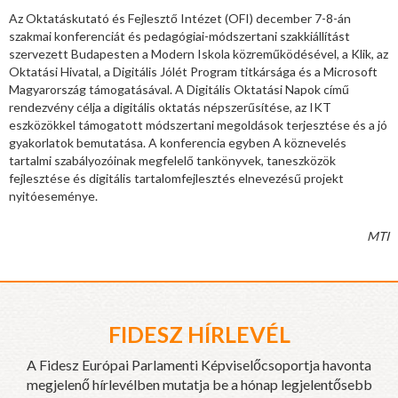
Az Oktatáskutató és Fejlesztő Intézet (OFI) december 7-8-án
szakmai konferenciát és pedagógiai-módszertani szakkiállítást
szervezett Budapesten a Modern Iskola közreműködésével, a Klik, az
Oktatási Hivatal, a Digitális Jólét Program titkársága és a Microsoft
Magyarország támogatásával. A Digitális Oktatási Napok című
rendezvény célja a digitális oktatás népszerűsítése, az IKT
eszközökkel támogatott módszertani megoldások terjesztése és a jó
gyakorlatok bemutatása. A konferencia egyben A köznevelés
tartalmi szabályozóinak megfelelő tankönyvek, taneszközök
fejlesztése és digitális tartalomfejlesztés elnevezésű projekt
nyitóeseménye.
MTI
FIDESZ HÍRLEVÉL
A Fidesz Európai Parlamenti Képviselőcsoportja havonta
megjelenő hírlevélben mutatja be a hónap legjelentősebb