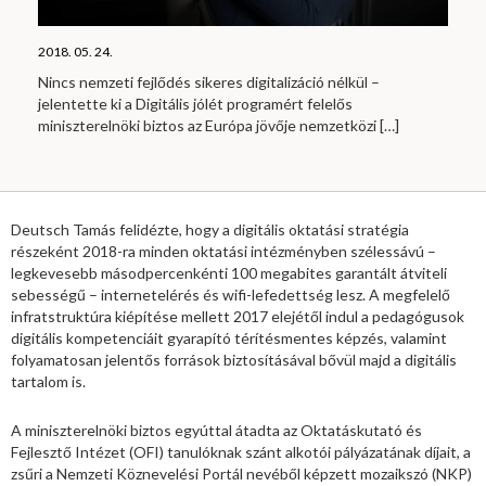
2018. 05. 24.
Nincs nemzeti fejlődés sikeres digitalizáció nélkül –
jelentette ki a Digitális jólét programért felelős
miniszterelnöki biztos az Európa jövője nemzetközi
[…]
Deutsch Tamás felidézte, hogy a digitális oktatási stratégia
részeként 2018-ra minden oktatási intézményben szélessávú –
legkevesebb másodpercenkénti 100 megabites garantált átviteli
sebességű – internetelérés és wifi-lefedettség lesz. A megfelelő
infratstruktúra kiépítése mellett 2017 elejétől indul a pedagógusok
digitális kompetenciáit gyarapító térítésmentes képzés, valamint
folyamatosan jelentős források biztosításával bővül majd a digitális
tartalom is.
A miniszterelnöki biztos egyúttal átadta az Oktatáskutató és
Fejlesztő Intézet (OFI) tanulóknak szánt alkotói pályázatának díjait, a
zsűri a Nemzeti Köznevelési Portál nevéből képzett mozaikszó (NKP)