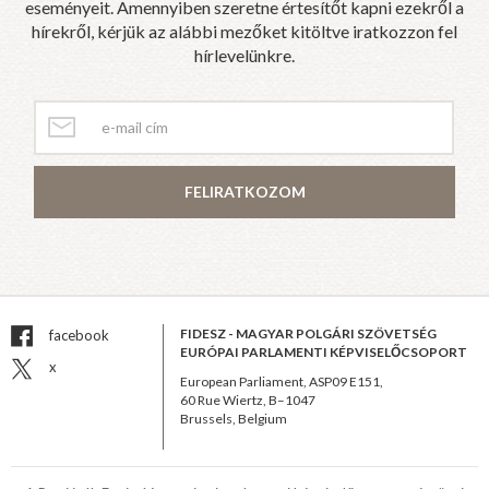
eseményeit. Amennyiben szeretne értesítőt kapni ezekről a
hírekről, kérjük az alábbi mezőket kitöltve iratkozzon fel
hírlevelünkre.
FELIRATKOZOM
FIDESZ - MAGYAR POLGÁRI SZÖVETSÉG
facebook
EURÓPAI PARLAMENTI KÉPVISELŐCSOPORT
x
European Parliament, ASP09 E151,
60 Rue Wiertz, B–1047
Brussels, Belgium