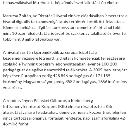
felhasználásával létrehozott képzőművészeti alkotást értékelte.
Maruzsa Zoltán, az Oktatási Hivatal elnöke előadásában ismertette a
hivatal digitális tartalomszolgáltatás területén betöltött feladatait.
Kiemelte például a digitális tankönyvtár üzemeltetését, ahol több
mint 10 ezer felsőoktatási jegyzet és szakkönyv található és évente
több mint 8 millió látogatója van.
A hivatal szintén közreműködik az Európai Bizottság
kezdeményezésére létrejött, a digitális kompetenciák fejlesztésére
szolgáló eTwinning program lebonyolításában, évente 100-200
pedagógust delegálva nemzetközi találkozókra. A 2005-ben létrejött
képzésen Európában eddig 428 846 pedagógus és 171 189
intézmény, Magyarországon pedig 3582 pedagógus, 1656 intézmény
vett részt.
A rendezvényen Pölöskei Gáborné, a Klebelsberg
Intézményfenntartó Központ (Klik) elnöke részletezte a Klik
átalakításával járó feladatokat, kiemelve, hogy a központnak jelenleg
nincs tartozásállománya, forrásait rendezte, napi számlaforgalma 42-
46 millió forint.