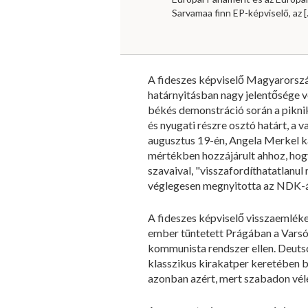
Sarvamaa finn EP-képviselő, az
[
A fideszes képviselő Magyarország
határnyitásban nagy jelentősége 
békés demonstráció során a piknik
és nyugati részre osztó határt, a 
augusztus 19-én, Angela Merkel k
mértékben hozzájárult ahhoz, hog
szavaival, "visszafordíthatatlan
véglegesen megnyitotta az NDK-áll
A fideszes képviselő visszaemléke
ember tüntetett Prágában a Varsó
kommunista rendszer ellen. Deutsc
klasszikus kirakatper keretében b
azonban azért, mert szabadon vél