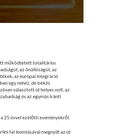
tt működtetett totalitárius
adságot, az önállóságot, az
tékek, az európai integráció
ben egy nehéz, de békés
ösen választott út helyes volt, az
szabadság és az egymás iránti
 25 évvel ezelőtti eseményekről.
ni fal leomlásával megnyílt az út