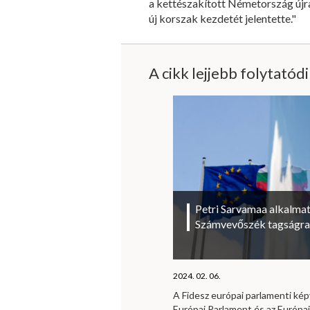
a kettészakított Németország újra
új korszak kezdetét jelentette."
A cikk lejjebb folytatód
Petri Sarvamaa alkalmat
Számvevőszék tagságra
2024. 02. 06.
A Fidesz európai parlamenti kép
Európai Parlament és az Európa