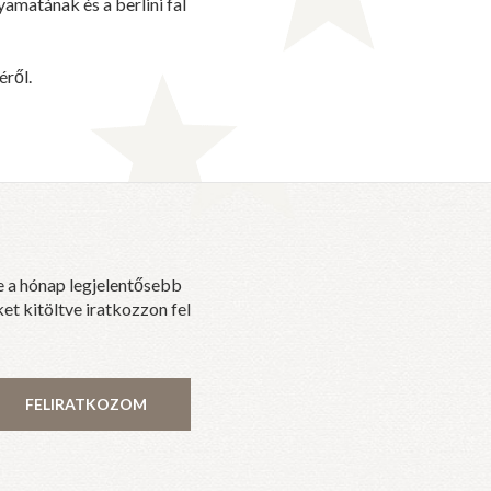
amatának és a berlini fal
éről.
e a hónap legjelentősebb
et kitöltve iratkozzon fel
FELIRATKOZOM