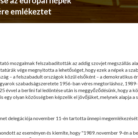
tése az európai népek
ére emlékeztet
ztató mozgalmak felszabadították az addig szovjet megszállás ala
atúrák vége megnyitotta a lehetőséget, hogy ezek a népek a szab
zág – a felszabadult országok közül elsőként – a demokratikus ér
 magyarok szabadságszeretete 1956-ban véres megtorláshoz, 1989-
25 évvel a berlini fal ledöntése után is meggyőződésünk, hogy a köz
s egy olyan közösségben képzelik el jövőjüket, melynek alapja a 
met delegációja november 11-én tartotta ünnepi megemlékezését a
ndott az eseményen és kiemlte, hogy "1989. november 9-én a berli