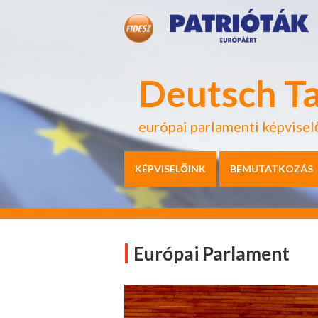
Deutsch T
európai parlamenti képvisel
KÉPVISELŐINK
BEMUTATKOZÁS
Európai Parlament