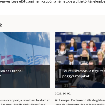
egyesítése előtt, ami nem csupán a német, de a világtörténelemben
ik
lan az Európai
Fel kell számolni a légi uta
!
poggyászdíjakat!
2023. 10. 05.
viselőcsoportja levélben fordult az
Az Európai Parlament állásfoglalási
i Számvevőszék elnökéhez Petri
utasok kézipoggyász méreteinek u