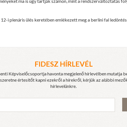
nyeket ma is úgy tartják számon, mint a rendszerváltoztatás foly
2-i plenáris ülés keretében emlékezett meg a berlini fal ledöntés
FIDESZ HÍRLEVÉL
enti Képviselőcsoportja havonta megjelenő hírlevélben mutatja b
eretne értesítőt kapni ezekről a hírekről, kérjük az alábbi mezők
hírlevelünkre.