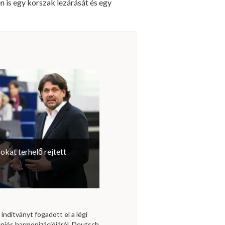
 is egy korszak lezárását és egy
sokat terhelő rejtett
 indítványt fogadott el a légi
niós harmonizációjáról. Deutsch