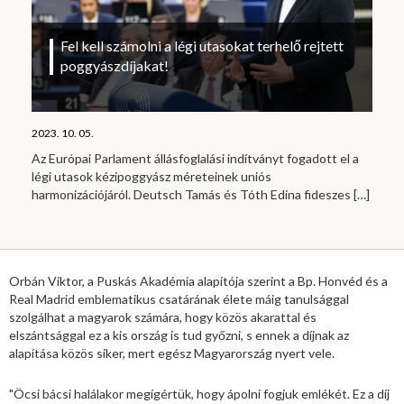
Fel kell számolni a légi utasokat terhelő rejtett
poggyászdíjakat!
2023. 10. 05.
Az Európai Parlament állásfoglalási indítványt fogadott el a
légi utasok kézipoggyász méreteinek uniós
harmonizációjáról. Deutsch Tamás és Tóth Edina fideszes
[…]
Orbán Viktor, a Puskás Akadémia alapítója szerint a Bp. Honvéd és a
Real Madrid emblematikus csatárának élete máig tanulsággal
szolgálhat a magyarok számára, hogy közös akarattal és
elszántsággal ez a kis ország is tud győzni, s ennek a díjnak az
alapítása közös siker, mert egész Magyarország nyert vele.
"Öcsi bácsi halálakor megígértük, hogy ápolni fogjuk emlékét. Ez a díj