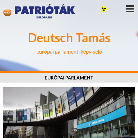
Deutsch Tamás
európai parlamenti képviselő
EURÓPAI PARLAMENT