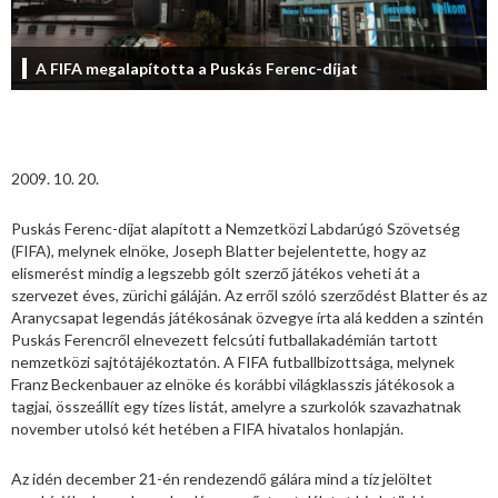
A FIFA megalapította a Puskás Ferenc-díjat
2009. 10. 20.
Puskás Ferenc-díjat alapított a Nemzetközi Labdarúgó Szövetség
(FIFA), melynek elnöke, Joseph Blatter bejelentette, hogy az
elismerést mindig a legszebb gólt szerző játékos veheti át a
szervezet éves, zürichi gáláján. Az erről szóló szerződést Blatter és az
Aranycsapat legendás játékosának özvegye írta alá kedden a szintén
Puskás Ferencről elnevezett felcsúti futballakadémián tartott
nemzetközi sajtótájékoztatón. A FIFA futballbizottsága, melynek
Franz Beckenbauer az elnöke és korábbi világklasszis játékosok a
tagjai, összeállít egy tízes listát, amelyre a szurkolók szavazhatnak
november utolsó két hetében a FIFA hivatalos honlapján.
Az idén december 21-én rendezendő gálára mind a tíz jelöltet