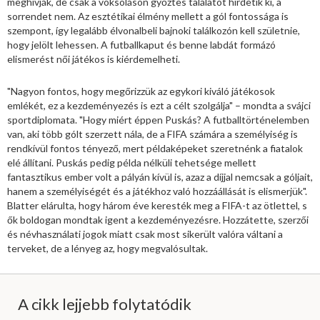
meghívják, de csak a voksoláson győztes találatot hirdetik ki, a
sorrendet nem. Az esztétikai élmény mellett a gól fontossága is
szempont, így legalább élvonalbeli bajnoki találkozón kell születnie,
hogy jelölt lehessen. A futballkaput és benne labdát formázó
elismerést női játékos is kiérdemelheti.
"Nagyon fontos, hogy megőrizzük az egykori kiváló játékosok
emlékét, ez a kezdeményezés is ezt a célt szolgálja" – mondta a svájci
sportdiplomata. "Hogy miért éppen Puskás? A futballtörténelemben
van, aki több gólt szerzett nála, de a FIFA számára a személyiség is
rendkívül fontos tényező, mert példaképeket szeretnénk a fiatalok
elé állítani. Puskás pedig példa nélküli tehetsége mellett
fantasztikus ember volt a pályán kívül is, azaz a díjjal nemcsak a góljait,
hanem a személyiségét és a játékhoz való hozzáállását is elismerjük".
Blatter elárulta, hogy három éve keresték meg a FIFA-t az ötlettel, s
ők boldogan mondtak igent a kezdeményezésre. Hozzátette, szerzői
és névhasználati jogok miatt csak most sikerült valóra váltani a
terveket, de a lényeg az, hogy megvalósultak.
A cikk lejjebb folytatódik