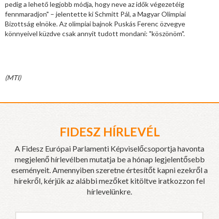
pedig a lehető legjobb módja, hogy neve az idők végezetéig
fennmaradjon" – jelentette ki Schmitt Pál, a Magyar Olimpiai
Bizottság elnöke. Az olimpiai bajnok Puskás Ferenc özvegye
könnyeivel küzdve csak annyit tudott mondani: "köszönöm".
(MTI)
FIDESZ HÍRLEVÉL
A Fidesz Európai Parlamenti Képviselőcsoportja havonta
megjelenő hírlevélben mutatja be a hónap legjelentősebb
eseményeit. Amennyiben szeretne értesítőt kapni ezekről a
hírekről, kérjük az alábbi mezőket kitöltve iratkozzon fel
hírlevelünkre.