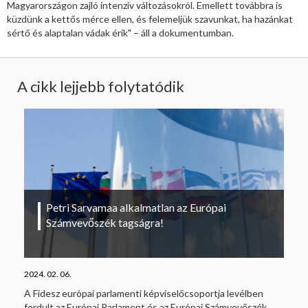
Magyarországon zajló intenzív változásokról. Emellett továbbra is
küzdünk a kettős mérce ellen, és felemeljük szavunkat, ha hazánkat
sértő és alaptalan vádak érik" – áll a dokumentumban.
A cikk lejjebb folytatódik
Petri Sarvamaa alkalmatlan az Európai
Számvevőszék tagságra!
2024. 02. 06.
A Fidesz európai parlamenti képviselőcsoportja levélben
fordult az Európai Parlament és az Európai Számvevőszék