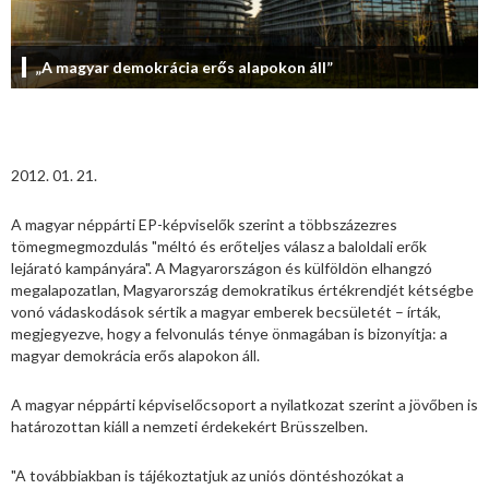
„A magyar demokrácia erős alapokon áll”
2012. 01. 21.
A magyar néppárti EP-képviselők szerint a többszázezres
tömegmegmozdulás "méltó és erőteljes válasz a baloldali erők
lejárató kampányára". A Magyarországon és külföldön elhangzó
megalapozatlan, Magyarország demokratikus értékrendjét kétségbe
vonó vádaskodások sértik a magyar emberek becsületét – írták,
megjegyezve, hogy a felvonulás ténye önmagában is bizonyítja: a
magyar demokrácia erős alapokon áll.
A magyar néppárti képviselőcsoport a nyilatkozat szerint a jövőben is
határozottan kiáll a nemzeti érdekekért Brüsszelben.
"A továbbiakban is tájékoztatjuk az uniós döntéshozókat a