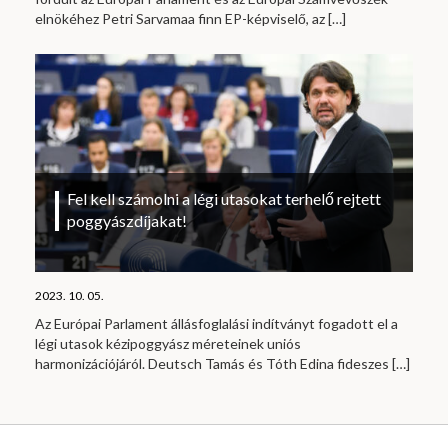
elnökéhez Petri Sarvamaa finn EP-képviselő, az
[…]
Fel kell számolni a légi utasokat terhelő rejtett
poggyászdíjakat!
2023. 10. 05.
Az Európai Parlament állásfoglalási indítványt fogadott el a
légi utasok kézipoggyász méreteinek uniós
harmonizációjáról. Deutsch Tamás és Tóth Edina fideszes
[…]