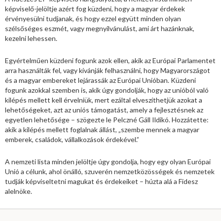
képviselő-jelöltje azért fog küzdeni, hogy a magyar érdekek
érvényesülni tudjanak, és hogy ezzel együtt minden olyan
szélsőséges eszmét, vagy megnyilvánulást, ami árt hazánknak,
kezelni lehessen.
Egyértelműen küzdeni fogunk azok ellen, akik az Európai Parlamentet
arra használták fel, vagy kívánják felhasználni, hogy Magyarországot
és a magyar embereket lejárassák az Európai Unióban. Küzdeni
fogunk azokkal szemben is, akik úgy gondolják, hogy az unióból való
kilépés mellett kell érvelniük, mert ezáltal elveszíthetjük azokat a
lehetőségeket, azt az uniós támogatást, amely a fejlesztésnek az
egyetlen lehetősége – szögezte le Pelczné Gáll Ildikó. Hozzátette:
akik a kilépés mellett foglalnak állást, „szembe mennek a magyar
emberek, családok, vállalkozások érdekével.”
A nemzeti lista minden jelöltje úgy gondolja, hogy egy olyan Európai
Unió a célunk, ahol önálló, szuverén nemzetközösségek és nemzetek
tudják képviseltetni magukat és érdekeiket – húzta alá a Fidesz
alelnöke.