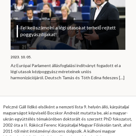
Fel kell számolni a légi utasokat terhelő rejtett
poggyászdíjakat!
2023. 10. 05.
Az Európai Parlament állásfoglalási indítványt fogadott el a
légi utasok kézipoggyász méreteinek uniós
harmonizációjáról. Deutsch Tamás és Tóth Edina fideszes
[…]
Pelczné Gáll Ildikó elsőként a nemzeti lista 9. helyén álló, kárpátaljai
magyarságot képviselő Bocskor Andreát mutatta be, aki a magyar-
ukrán együttélés témakörében doktorált és szerzett PhD fokozatot,
2002 óta a II. Rákóczi Ferenc Kárpátaljai Magyar Főiskolán tanít, ahol
2011-től mint intézményi docens dolgozik. A külhoni magyar