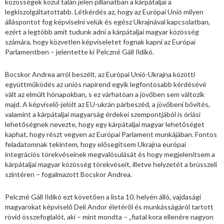
közösségek közül talán jelen pillanatban a kárpátaljai a
legkiszolgáltatottabb. Létkérdés az, hogy az Európai Unió milyen
álláspontot fog képviselni velük és egész Ukrajnával kapcsolatban,
ezért a legtöbb amit tudunk adni a kárpátaljai magyar közösség
számára, hogy közvetlen képviseletet fognak kapni az Európai
Parlamentben – jelentette ki Pelczné Gáll Ildikó.
Bocskor Andrea arról beszélt, az Európai Unió-Ukrajna közötti
együttműködés az uniós napirend egyik legfontosabb kérdésévé
vált az elmúlt hónapokban, s ez várhatóan a jövőben sem változik
majd. A képviselő-jelölt az EU-ukrán párbeszéd, a jövőbeni bővítés,
valamint a kárpátaljai magyarság érdekei szempontjából is óriási
lehetőségnek nevezte, hogy egy kárpátaljai magyar lehetőséget
kaphat, hogy részt vegyen az Európai Parlament munkájában. Fontos
feladatomnak tekintem, hogy elősegítsem Ukrajna európai
integrációs törekvéseinek megvalósulását és hogy megjelenítsem a
kárpátaljai magyar közösség törekvéseit, illetve helyzetét a brüsszeli
színtéren – fogalmazott Bocskor Andrea.
Pelczné Gáll Ildikó ezt követően a lista 10. helyén álló, vajdasági
magyarokat képviselő Deli Andor életéről és munkásságáról tartott
rövid összefoglalót, aki – mint mondta – „fiatal kora ellenére nagyon