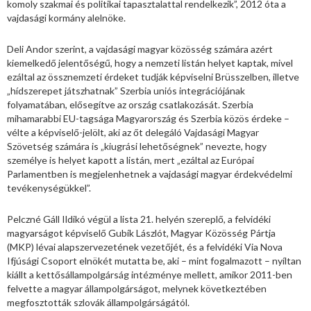
komoly szakmai és politikai tapasztalattal rendelkezik”, 2012 óta a
vajdasági kormány alelnöke.
Deli Andor szerint, a vajdasági magyar közösség számára azért
kiemelkedő jelentőségű, hogy a nemzeti listán helyet kaptak, mivel
ezáltal az össznemzeti érdeket tudják képviselni Brüsszelben, illetve
„hídszerepet játszhatnak” Szerbia uniós integrációjának
folyamatában, elősegítve az ország csatlakozását. Szerbia
mihamarabbi EU-tagsága Magyarország és Szerbia közös érdeke –
vélte a képviselő-jelölt, aki az őt delegáló Vajdasági Magyar
Szövetség számára is „kiugrási lehetőségnek” nevezte, hogy
személye is helyet kapott a listán, mert „ezáltal az Európai
Parlamentben is megjelenhetnek a vajdasági magyar érdekvédelmi
tevékenységükkel”.
Pelczné Gáll Ildikó végül a lista 21. helyén szereplő, a felvidéki
magyarságot képviselő Gubík Lászlót, Magyar Közösség Pártja
(MKP) lévai alapszervezetének vezetőjét, és a felvidéki Via Nova
Ifjúsági Csoport elnökét mutatta be, aki – mint fogalmazott – nyíltan
kiállt a kettősállampolgárság intézménye mellett, amikor 2011-ben
felvette a magyar állampolgárságot, melynek következtében
megfosztották szlovák állampolgárságától.