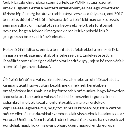
Gubík László elmondása szerint a Fidesz-KDNP listája „üzenet
értékű, ugyanis ezzel a nemzeti érdekérvényesítés egy következő
fázisba lép és még határozottabb irányt vesz az a folyamat, ami 2010-
ben elkezdődött.” Ebből a folyamatból a felvidéki magyar közösség
sem maradhat ki – mutatott rá a képviselő-jelölt, aki fontosnak
nevezte, hogy a felvidéki magyarok érdekeit képviselő MKP
„megtartsa brüsszeli képviseletét”.
Pelczné Gáll Ildikó szerint, a bemutatott jelültekkel a nemzeti lista
immár a nevek szempontjából is teljessé vált. Emlékeztetett, a
listaállításhoz szükséges aláírásokat leadták, így „rajtra készen várják
a lehetőséget az indulásra”.
Újságírói kérdésre válaszolva a Fidesz alelnöke arról tájékoztatott,
kampányukat húsvét után kezdik meg, melynek keretében
országjárásra indulnak. Az a legfontosabb számunkra, hogy közvetlen
kapcsolatot tartsunk a választóinkkal és beszélni fogunk a közös
céljainkról, melyek közül a legfontosabb a magyar érdekek
képviselete. egyértelmű, hogy továbbra is küzdeni fogunk a kettős
mérce ellen és mindazokkal szemben, akik visszaélnek hatalmukkal az
Európai Unióban. Nem fogjuk tudni elfogadni azt sem, ha egyesek azt
gondolják majd, hogy magyar polgárokként másodrendű európai