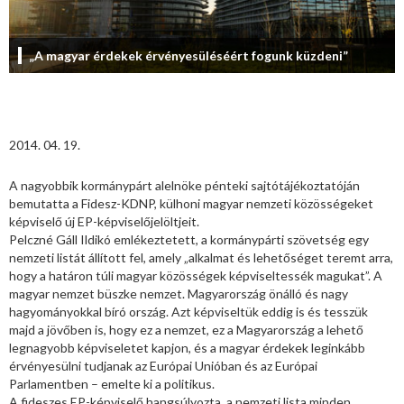
„A magyar érdekek érvényesüléséért fogunk küzdeni”
2014. 04. 19.
A nagyobbik kormánypárt alelnöke pénteki sajtótájékoztatóján
bemutatta a Fidesz-KDNP, külhoni magyar nemzeti közösségeket
képviselő új EP-képviselőjelöltjeit.
Pelczné Gáll Ildikó emlékeztetett, a kormánypárti szövetség egy
nemzeti listát állított fel, amely „alkalmat és lehetőséget teremt arra,
hogy a határon túli magyar közösségek képviseltessék magukat”. A
magyar nemzet büszke nemzet. Magyarország önálló és nagy
hagyományokkal bíró ország. Azt képviseltük eddig is és tesszük
majd a jövőben is, hogy ez a nemzet, ez a Magyarország a lehető
legnagyobb képviseletet kapjon, és a magyar érdekek leginkább
érvényesülni tudjanak az Európai Unióban és az Európai
Parlamentben – emelte ki a politikus.
A fideszes EP-képviselő hangsúlyozta, a nemzeti lista minden