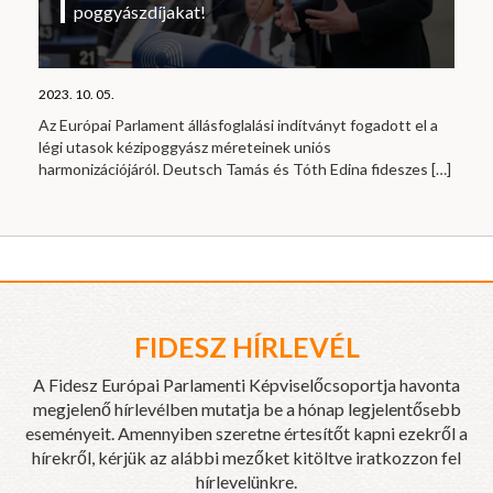
poggyászdíjakat!
2023. 10. 05.
Az Európai Parlament állásfoglalási indítványt fogadott el a
légi utasok kézipoggyász méreteinek uniós
harmonizációjáról. Deutsch Tamás és Tóth Edina fideszes
[…]
FIDESZ HÍRLEVÉL
A Fidesz Európai Parlamenti Képviselőcsoportja havonta
megjelenő hírlevélben mutatja be a hónap legjelentősebb
eseményeit. Amennyiben szeretne értesítőt kapni ezekről a
hírekről, kérjük az alábbi mezőket kitöltve iratkozzon fel
hírlevelünkre.