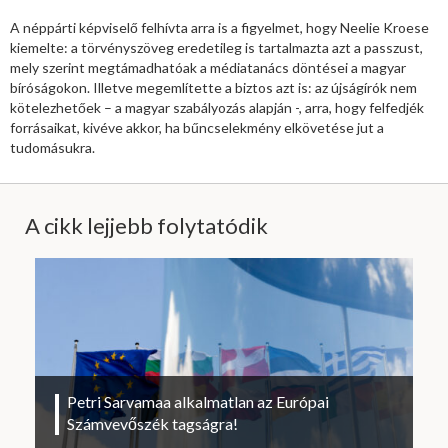
A néppárti képviselő felhívta arra is a figyelmet, hogy Neelie Kroese
kiemelte: a törvényszöveg eredetileg is tartalmazta azt a passzust,
mely szerint megtámadhatóak a médiatanács döntései a magyar
bíróságokon. Illetve megemlítette a biztos azt is: az újságírók nem
kötelezhetőek – a magyar szabályozás alapján -, arra, hogy felfedjék
forrásaikat, kivéve akkor, ha bűncselekmény elkövetése jut a
tudomásukra.
A cikk lejjebb folytatódik
Petri Sarvamaa alkalmatlan az Európai
Számvevőszék tagságra!