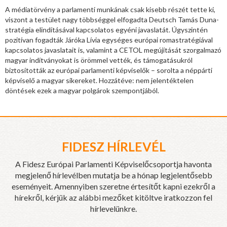
A médiatörvény a parlamenti munkának csak kisebb részét tette ki,
viszont a testület nagy többséggel elfogadta Deutsch Tamás Duna-
stratégia elindításával kapcsolatos egyéni javaslatát. Úgyszintén
pozitívan fogadták Járóka Lívia egységes európai romastratégiával
kapcsolatos javaslatait is, valamint a CETOL megújítását szorgalmazó
magyar indítványokat is örömmel vették, és támogatásukról
biztosították az európai parlamenti képviselők – sorolta a néppárti
képviselő a magyar sikereket. Hozzátéve: nem jelentéktelen
döntések ezek a magyar polgárok szempontjából.
FIDESZ HÍRLEVÉL
A Fidesz Európai Parlamenti Képviselőcsoportja havonta
megjelenő hírlevélben mutatja be a hónap legjelentősebb
eseményeit. Amennyiben szeretne értesítőt kapni ezekről a
hírekről, kérjük az alábbi mezőket kitöltve iratkozzon fel
hírlevelünkre.