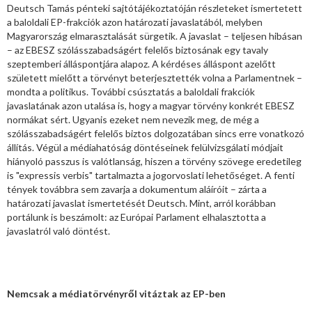
Deutsch Tamás pénteki sajtótájékoztatóján részleteket ismertetett
a baloldali EP-frakciók azon határozati javaslatából, melyben
Magyarország elmarasztalását sürgetik. A javaslat – teljesen hibásan
– az EBESZ szólásszabadságért felelős biztosának egy tavaly
szeptemberi álláspontjára alapoz. A kérdéses álláspont azelőtt
született mielőtt a törvényt beterjesztették volna a Parlamentnek –
mondta a politikus. További csúsztatás a baloldali frakciók
javaslatának azon utalása is, hogy a magyar törvény konkrét EBESZ
normákat sért. Ugyanis ezeket nem nevezik meg, de még a
szólásszabadságért felelős biztos dolgozatában sincs erre vonatkozó
állítás. Végül a médiahatóság döntéseinek felülvizsgálati módjait
hiányoló passzus is valótlanság, hiszen a törvény szövege eredetileg
is "expressis verbis" tartalmazta a jogorvoslati lehetőséget. A fenti
tények továbbra sem zavarja a dokumentum aláíróit – zárta a
határozati javaslat ismertetését Deutsch. Mint, arról korábban
portálunk is beszámolt: az Európai Parlament elhalasztotta a
javaslatról való döntést.
Nemcsak a médiatörvényről vitáztak az EP-ben