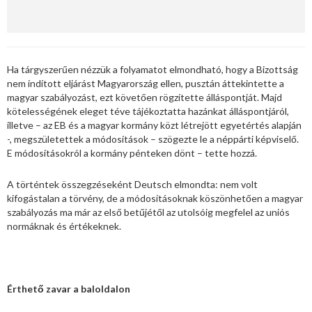
Ha tárgyszerűen nézzük a folyamatot elmondható, hogy a Bizottság
nem indított eljárást Magyarország ellen, pusztán áttekintette a
magyar szabályozást, ezt követően rögzítette álláspontját. Majd
kötelességének eleget téve tájékoztatta hazánkat álláspontjáról,
illetve – az EB és a magyar kormány közt létrejött egyetértés alapján
-, megszületettek a módosítások – szögezte le a néppárti képviselő.
E módosításokról a kormány pénteken dönt – tette hozzá.
A történtek összegzéseként Deutsch elmondta: nem volt
kifogástalan a törvény, de a módosításoknak köszönhetően a magyar
szabályozás ma már az első betűjétől az utolsóig megfelel az uniós
normáknak és értékeknek.
Érthető zavar a baloldalon