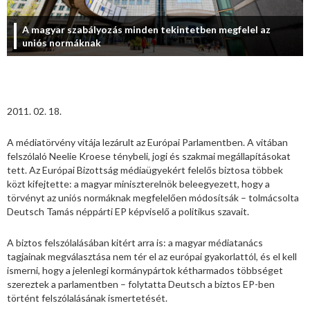
A magyar szabályozás minden tekintetben megfelel az
uniós normáknak
2011. 02. 18.
A médiatörvény vitája lezárult az Európai Parlamentben. A vitában
felszólaló Neelie Kroese ténybeli, jogi és szakmai megállapításokat
tett. Az Európai Bizottság médiaügyekért felelős biztosa többek
közt kifejtette: a magyar miniszterelnök beleegyezett, hogy a
törvényt az uniós normáknak megfelelően módosítsák – tolmácsolta
Deutsch Tamás néppárti EP képviselő a politikus szavait.
A biztos felszólalásában kitért arra is: a magyar médiatanács
tagjainak megválasztása nem tér el az európai gyakorlattól, és el kell
ismerni, hogy a jelenlegi kormánypártok kétharmados többséget
szereztek a parlamentben – folytatta Deutsch a biztos EP-ben
történt felszólalásának ismertetését.