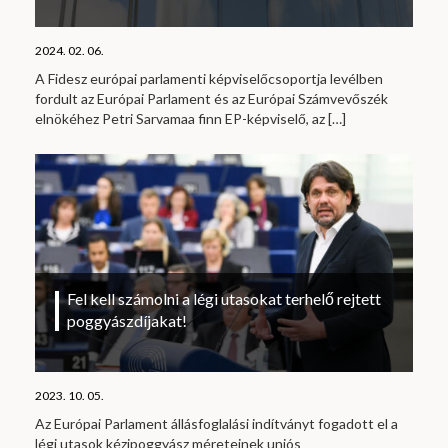
2024. 02. 06.
A Fidesz európai parlamenti képviselőcsoportja levélben
fordult az Európai Parlament és az Európai Számvevőszék
elnökéhez Petri Sarvamaa finn EP-képviselő, az
[…]
Fel kell számolni a légi utasokat terhelő rejtett
poggyászdíjakat!
2023. 10. 05.
Az Európai Parlament állásfoglalási indítványt fogadott el a
légi utasok kézipoggyász méreteinek uniós