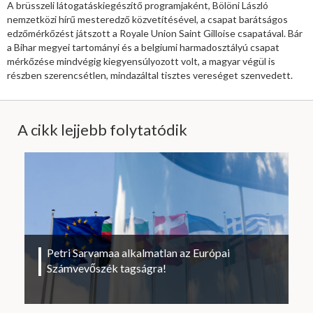
A brüsszeli látogatáskiegészítő programjaként, Bölöni László
nemzetközi hírű mesteredző közvetítésével, a csapat barátságos
edzőmérkőzést játszott a Royale Union Saint Gilloise csapatával. Bár
a Bihar megyei tartományi és a belgiumi harmadosztályú csapat
mérkőzése mindvégig kiegyensúlyozott volt, a magyar végül is
részben szerencsétlen, mindazáltal tisztes vereséget szenvedett.
A cikk lejjebb folytatódik
Petri Sarvamaa alkalmatlan az Európai
Számvevőszék tagságra!