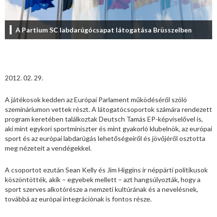
A Partium SC labdarúgócsapat látogatása Brüsszelben
2012. 02. 29.
A játékosok kedden az Európai Parlament működéséről szóló
szemináriumon vettek részt. A látogatócsoportok számára rendezett
program keretében találkoztak Deutsch Tamás EP-képviselővel is,
aki mint egykori sportminiszter és mint gyakorló klubelnök, az európai
sport és az európai labdarúgás lehetőségeiről és jövőjéről osztotta
meg nézeteit a vendégekkel.
A csoportot ezután Sean Kelly és Jim Higgins ír néppárti politikusok
köszöntötték, akik – egyebek mellett – azt hangsúlyozták, hogy a
sport szerves alkotórésze a nemzeti kultúrának és a nevelésnek,
továbbá az európai integrációnak is fontos része.