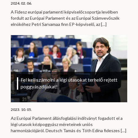
2024. 02. 06.
A Fidesz európai parlamenti képviselőcsoportja levélben
fordult az Európai Parlament és az Európai Számvevőszék
elnökéhez Petri Sarvamaa finn EP-képviselő, az
[…]
Fel kell számolni a légi utasokat terhelő rejtett
poggyászdíjakat!
2023. 10. 05.
Az Európai Parlament állásfoglalási indítványt fogadott el a
légi utasok kézipoggyász méreteinek uniós
harmonizációjáról. Deutsch Tamás és Tóth Edina fideszes
[…]