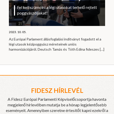
Fel kell számolni a légi utasokat terhelő rejtett
poggyászdíjakat!
2023. 10. 05.
Az Európai Parlament állásfoglalási indítványt fogadott el a
légi utasok kézipoggyász méreteinek uniós
harmonizációjáról. Deutsch Tamás és Tóth Edina fideszes
[…]
FIDESZ HÍRLEVÉL
A Fidesz Európai Parlamenti Képviselőcsoportja havonta
megjelenő hírlevélben mutatja be a hónap legjelentősebb
eseményeit. Amennyiben szeretne értesítőt kapni ezekről a