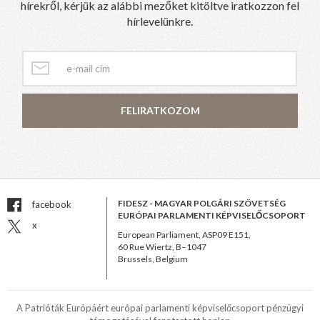
hírekről, kérjük az alábbi mezőket kitöltve iratkozzon fel
hírlevelünkre.
FELIRATKOZOM
FIDESZ - MAGYAR POLGÁRI SZÖVETSÉG
facebook
EURÓPAI PARLAMENTI KÉPVISELŐCSOPORT
x
European Parliament, ASP09 E151,
60 Rue Wiertz, B–1047
Brussels, Belgium
A Patrióták Európáért európai parlamenti képviselőcsoport pénzügyi