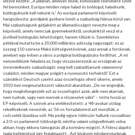
idézve kezdte: „A pillanat, amelyet élünk, komolyabb teendőkre szólít
fel bennünket. Európa minden népe halad és boldogul, haladnunk,
boldogulnunk kell nekünk is.” Az európai parlamenti képviselő
hangsúlyozta: gondjaink gyökere ismét a szabadság hiánya körül van.
Mai szabadságunk gátjaként az államadósságot nevezte meg a
képviselő, amely nemcsak gyermekeinktől, unokáinktól veszi el a
jövőbeli boldogulás lehetőségét, hanem tőlünk is. Szemléletes
példával mutatta be a 20.000 milliárdos adósság nagyságát: ez az
összeg 150 szerese Makó költségvetésének, azaz annak a forrásnak,
amelyet egy évben a város a polgárai boldogulására fordíthat. „A mi
nemzedékünk feladata az, hogy visszaszerezzük az országnak az
önrendelkezés szabadságát: meg kell szabadítanunk valamennyi
családot, minden magyar polgárt a nyomasztó terhektől.” Ezt a
szándékot Deutsch szerint azaz összefogás viheti sikerre, amely
2010-ben megmutatkozott választói akaratban. „De ne engedjük,
hogy megbélyegezzék ezt az összefogást azok, akik nem akarnak,
nem tudnak, vagy nem mernek a részeseivé válni” – tette hozzá az
EP-képviselő. A szónok arra emlékeztetett: a ’48-asokat utólag
rebelliseknek nevezték, az ’56-os forradalomról azt mondták, a
csőcselék lázadása volt. Ma pedig egyre többször hallunk rosszallóan
a 2/3-os parlamenti többségről, mintha valami szégyellnivaló volna
abban, hogy ekkora támogatás áll a kormány mögött. A Fidesz alapító
tagja befejezésül úgy fogalmazott: „Azt kívánom mindannyiunknak,