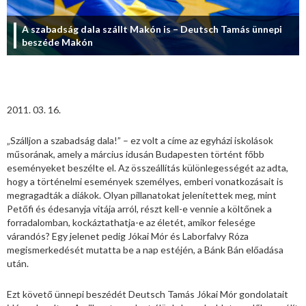
A szabadság dala szállt Makón is – Deutsch Tamás ünnepi
beszéde Makón
2011. 03. 16.
„Szálljon a szabadság dala!” – ez volt a címe az egyházi iskolások
műsorának, amely a március idusán Budapesten történt főbb
eseményeket beszélte el. Az összeállítás különlegességét az adta,
hogy a történelmi események személyes, emberi vonatkozásait is
megragadták a diákok. Olyan pillanatokat jelenítettek meg, mint
Petőfi és édesanyja vitája arról, részt kell-e vennie a költőnek a
forradalomban, kockáztathatja-e az életét, amikor felesége
várandós? Egy jelenet pedig Jókai Mór és Laborfalvy Róza
megismerkedését mutatta be a nap estéjén, a Bánk Bán előadása
után.
Ezt követő ünnepi beszédét Deutsch Tamás Jókai Mór gondolatait