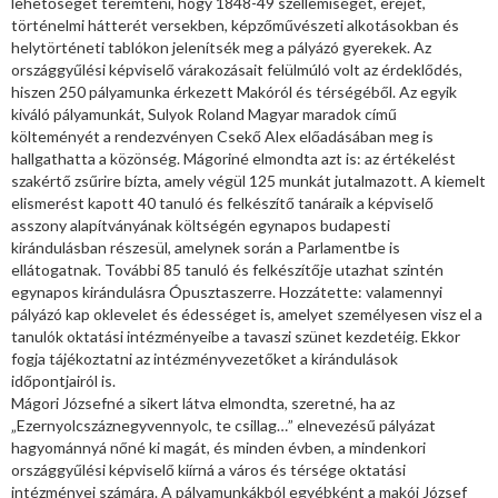
lehetőséget teremteni, hogy 1848-49 szellemiségét, erejét,
történelmi hátterét versekben, képzőművészeti alkotásokban és
helytörténeti tablókon jelenítsék meg a pályázó gyerekek. Az
országgyűlési képviselő várakozásait felülmúló volt az érdeklődés,
hiszen 250 pályamunka érkezett Makóról és térségéből. Az egyik
kiváló pályamunkát, Sulyok Roland Magyar maradok című
költeményét a rendezvényen Csekő Alex előadásában meg is
hallgathatta a közönség. Mágoriné elmondta azt is: az értékelést
szakértő zsűrire bízta, amely végül 125 munkát jutalmazott. A kiemelt
elismerést kapott 40 tanuló és felkészítő tanáraik a képviselő
asszony alapítványának költségén egynapos budapesti
kirándulásban részesül, amelynek során a Parlamentbe is
ellátogatnak. További 85 tanuló és felkészítője utazhat szintén
egynapos kirándulásra Ópusztaszerre. Hozzátette: valamennyi
pályázó kap oklevelet és édességet is, amelyet személyesen visz el a
tanulók oktatási intézményeibe a tavaszi szünet kezdetéig. Ekkor
fogja tájékoztatni az intézményvezetőket a kirándulások
időpontjairól is.
Mágori Józsefné a sikert látva elmondta, szeretné, ha az
„Ezernyolcszáznegyvennyolc, te csillag…” elnevezésű pályázat
hagyománnyá nőné ki magát, és minden évben, a mindenkori
országgyűlési képviselő kiírná a város és térsége oktatási
intézményei számára. A pályamunkákból egyébként a makói József