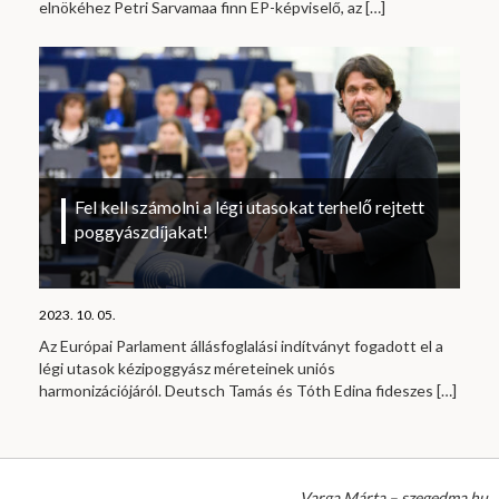
elnökéhez Petri Sarvamaa finn EP-képviselő, az
[…]
Fel kell számolni a légi utasokat terhelő rejtett
poggyászdíjakat!
2023. 10. 05.
Az Európai Parlament állásfoglalási indítványt fogadott el a
légi utasok kézipoggyász méreteinek uniós
harmonizációjáról. Deutsch Tamás és Tóth Edina fideszes
[…]
Varga Márta – szegedma.hu