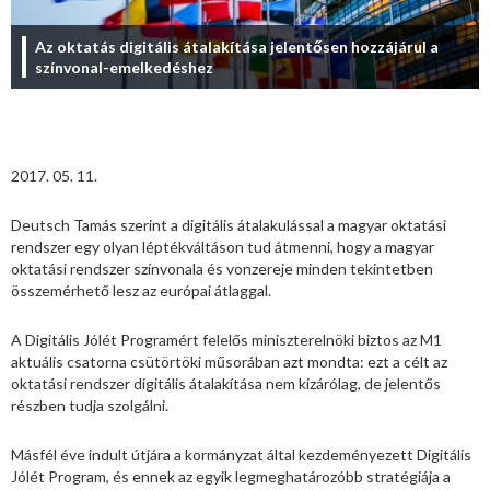
Az oktatás digitális átalakítása jelentősen hozzájárul a
színvonal-emelkedéshez
2017. 05. 11.
Deutsch Tamás szerint a digitális átalakulással a magyar oktatási
rendszer egy olyan léptékváltáson tud átmenni, hogy a magyar
oktatási rendszer színvonala és vonzereje minden tekintetben
összemérhető lesz az európai átlaggal.
A Digitális Jólét Programért felelős miniszterelnöki biztos az M1
aktuális csatorna csütörtöki műsorában azt mondta: ezt a célt az
oktatási rendszer digitális átalakítása nem kizárólag, de jelentős
részben tudja szolgálni.
Másfél éve indult útjára a kormányzat által kezdeményezett Digitális
Jólét Program, és ennek az egyik legmeghatározóbb stratégiája a