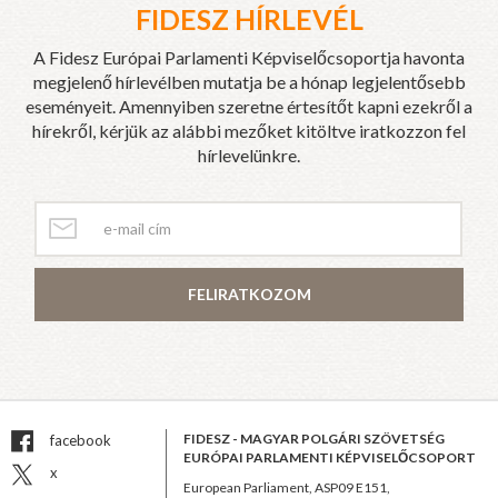
FIDESZ HÍRLEVÉL
A Fidesz Európai Parlamenti Képviselőcsoportja havonta
megjelenő hírlevélben mutatja be a hónap legjelentősebb
eseményeit. Amennyiben szeretne értesítőt kapni ezekről a
hírekről, kérjük az alábbi mezőket kitöltve iratkozzon fel
hírlevelünkre.
FELIRATKOZOM
FIDESZ - MAGYAR POLGÁRI SZÖVETSÉG
facebook
EURÓPAI PARLAMENTI KÉPVISELŐCSOPORT
x
European Parliament, ASP09 E151,