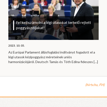
Fel kell számolni a légi utasokat terhelő rejtett
poggyászdíjakat!
2023. 10. 05.
Az Európai Parlament állásfoglalási indítványt fogadott el a
légi utasok kézipoggyász méreteinek uniós
harmonizációjáról. Deutsch Tamás és Tóth Edina fideszes
[…]
(hirtv.hu, FH)