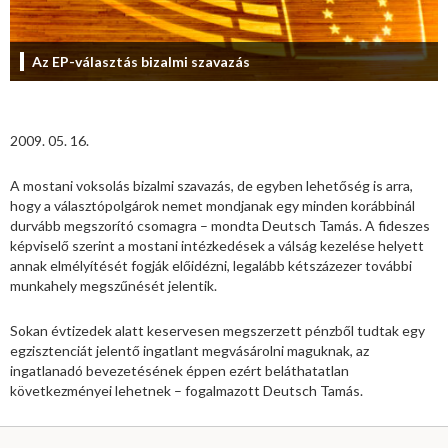
Az EP-választás bizalmi szavazás
2009. 05. 16.
A mostani voksolás bizalmi szavazás, de egyben lehetőség is arra,
hogy a választópolgárok nemet mondjanak egy minden korábbinál
durvább megszorító csomagra – mondta Deutsch Tamás. A fideszes
képviselő szerint a mostani intézkedések a válság kezelése helyett
annak elmélyítését fogják előidézni, legalább kétszázezer további
munkahely megszűnését jelentik.
Sokan évtizedek alatt keservesen megszerzett pénzből tudtak egy
egzisztenciát jelentő ingatlant megvásárolni maguknak, az
ingatlanadó bevezetésének éppen ezért beláthatatlan
következményei lehetnek – fogalmazott Deutsch Tamás.