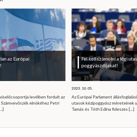
lan az Európai
Fel kell számolni a légi uta
!
poggyászdíjakat!
2023. 10. 05.
viselőcsoportja levélben fordult az
Az Európai Parlament állásfoglalási
i Számvevőszék elnökéhez Petri
utasok kézipoggyász méreteinek u
…]
Tamás és Tóth Edina fideszes
[…]