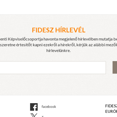
FIDESZ HÍRLEVÉL
enti Képviselőcsoportja havonta megjelenő hírlevélben mutatja b
eretne értesítőt kapni ezekről a hírekről, kérjük az alábbi mezők
hírlevelünkre.
FIDES
facebook
EURÓ
x