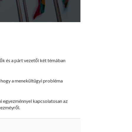
ők és a párt vezetői két témában
a, hogy a menekültügyi probléma
i egyezménnyel kapcsolatosan az
yezméyről.