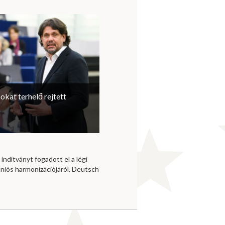
sokat terhelő rejtett
 indítványt fogadott el a légi
niós harmonizációjáról. Deutsch