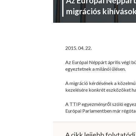
Az Európai Néppárt
migrációs kihíváso
2015. 04. 22.
Az Európai Néppárt április végi b
egyeztetnek a milánói ülésen.
A migráció kérdésének a közelmúl
kezelésére konkrét eszközöket ha
A TTIP egyezményről szóló egye
Európai Parlamentben már régóta f
A cikk lejjebb folytatód