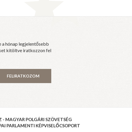
e a hónap legjelentősebb
et kitöltve iratkozzon fel
FELIRATKOZOM
Z - MAGYAR POLGÁRI SZÖVETSÉG
PAI PARLAMENTI KÉPVISELŐCSOPORT