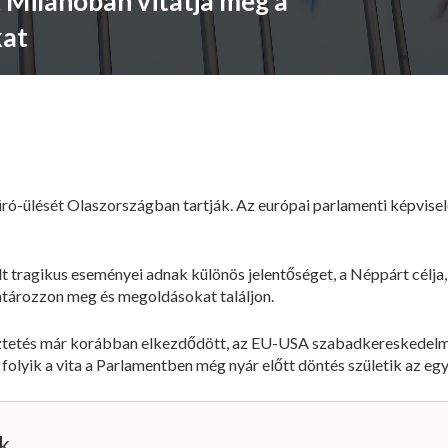
 Milánóban vitatja meg a
kat
üró-ülését Olaszországban tartják. Az európai parlamenti képvisel
t tragikus eseményei adnak különös jelentőséget, a Néppárt célj
tározzon meg és megoldásokat találjon.
ztetés már korábban elkezdődött, az EU-USA szabadkereskedelm
olyik a vita a Parlamentben még nyár előtt döntés születik az eg
ik