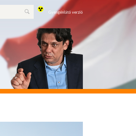
Gyengénlátó verzió