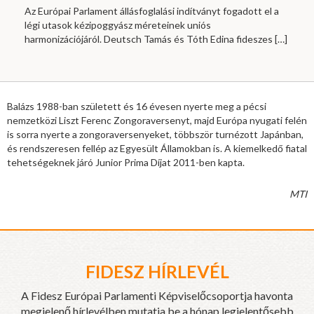
Az Európai Parlament állásfoglalási indítványt fogadott el a
légi utasok kézipoggyász méreteinek uniós
harmonizációjáról. Deutsch Tamás és Tóth Edina fideszes
[…]
Balázs 1988-ban született és 16 évesen nyerte meg a pécsi
nemzetközi Liszt Ferenc Zongoraversenyt, majd Európa nyugati felén
is sorra nyerte a zongoraversenyeket, többször turnézott Japánban,
és rendszeresen fellép az Egyesült Államokban is. A kiemelkedő fiatal
tehetségeknek járó Junior Prima Díjat 2011-ben kapta.
MTI
FIDESZ HÍRLEVÉL
A Fidesz Európai Parlamenti Képviselőcsoportja havonta
megjelenő hírlevélben mutatja be a hónap legjelentősebb