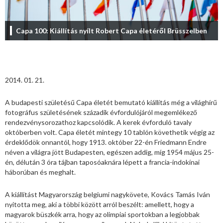
Capa 100: Kiállítás nyílt Robert Capa életéről Brüsszelben
2014. 01. 21.
A budapesti születésű Capa életét bemutató kiállítás még a világhírű
fotográfus születésének századik évfordulójáról megemlékező
rendezvénysorozathoz kapcsolódik. A kerek évforduló tavaly
októberben volt. Capa életét mintegy 10 tablón követhetik végig az
érdeklődök onnantól, hogy 1913. október 22-én Friedmann Endre
néven a világra jött Budapesten, egészen addig, míg 1954 május 25-
én, délután 3 óra tájban taposóaknára lépett a francia-indokínai
háborúban és meghalt.
A kiállítást Magyarország belgiumi nagykövete, Kovács Tamás Iván
nyitotta meg, aki a többi között arról beszélt: amellett, hogy a
magyarok büszkék arra, hogy az olimpiai sportokban a legjobbak