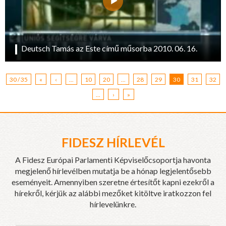
Deutsch Tamás az Este című műsorba 2010. 06. 16.
30 / 35
«
‹
...
10
20
...
28
29
30
31
32
...
›
»
FIDESZ HÍRLEVÉL
A Fidesz Európai Parlamenti Képviselőcsoportja havonta
megjelenő hírlevélben mutatja be a hónap legjelentősebb
eseményeit. Amennyiben szeretne értesítőt kapni ezekről a
hírekről, kérjük az alábbi mezőket kitöltve iratkozzon fel
hírlevelünkre.