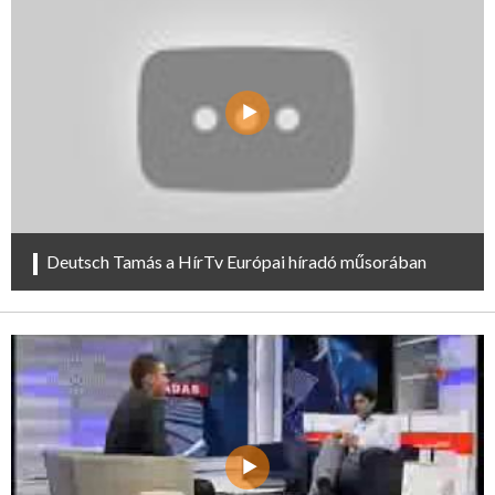
Deutsch Tamás a HírTv Európai híradó műsorában