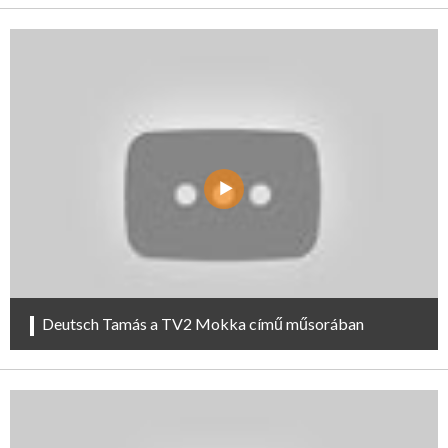
Deutsch Tamás a TV2 Mokka című műsorában