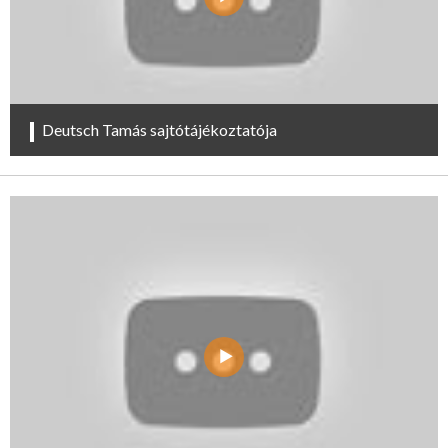
Deutsch Tamás sajtótájékoztatója