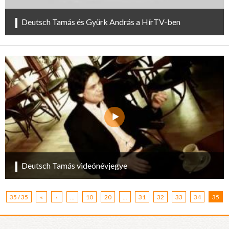
Deutsch Tamás és Gyürk András a HírTV-ben
Deutsch Tamás videónévjegye
35 / 35
«
‹
...
10
20
...
31
32
33
34
35