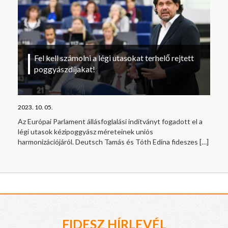
Fel kell számolni a légi utasokat terhelő rejtett
poggyászdíjakat!
2023. 10. 05.
Az Európai Parlament állásfoglalási indítványt fogadott el a
légi utasok kézipoggyász méreteinek uniós
harmonizációjáról. Deutsch Tamás és Tóth Edina fideszes
[…]
FIDESZ HÍRLEVÉL