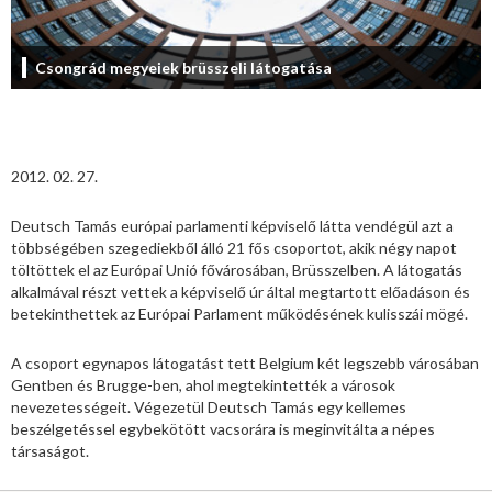
Csongrád megyeiek brüsszeli látogatása
2012. 02. 27.
Deutsch Tamás európai parlamenti képviselő látta vendégül azt a
többségében szegediekből álló 21 fős csoportot, akik négy napot
töltöttek el az Európai Unió fővárosában, Brüsszelben. A látogatás
alkalmával részt vettek a képviselő úr által megtartott előadáson és
betekinthettek az Európai Parlament működésének kulisszái mögé.
A csoport egynapos látogatást tett Belgium két legszebb városában
Gentben és Brugge-ben, ahol megtekintették a városok
nevezetességeit. Végezetül Deutsch Tamás egy kellemes
beszélgetéssel egybekötött vacsorára is meginvitálta a népes
társaságot.