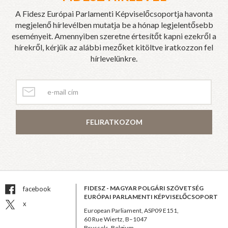
A Fidesz Európai Parlamenti Képviselőcsoportja havonta
megjelenő hírlevélben mutatja be a hónap legjelentősebb
eseményeit. Amennyiben szeretne értesítőt kapni ezekről a
hírekről, kérjük az alábbi mezőket kitöltve iratkozzon fel
hírlevelünkre.
FELIRATKOZOM
FIDESZ - MAGYAR POLGÁRI SZÖVETSÉG
facebook
EURÓPAI PARLAMENTI KÉPVISELŐCSOPORT
x
European Parliament, ASP09 E151,
60 Rue Wiertz, B–1047
Brussels, Belgium