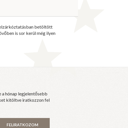
felzárkóztatásban betöltött
vőben is sor kerül még ilyen
e a hónap legjelentősebb
et kitöltve iratkozzon fel
FELIRATKOZOM