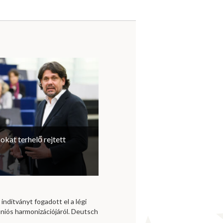
sokat terhelő rejtett
 indítványt fogadott el a légi
niós harmonizációjáról. Deutsch