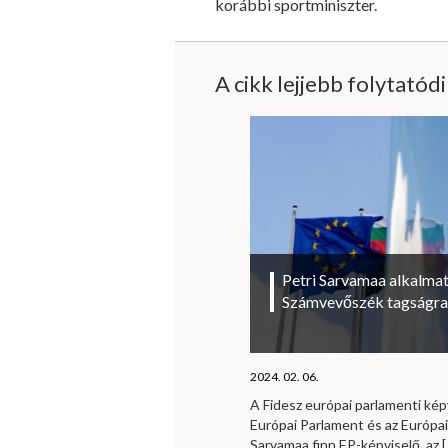
korábbi sportminiszter.
A cikk lejjebb folytatód
Petri Sarvamaa alkalmat
Számvevőszék tagságra
2024. 02. 06.
A Fidesz európai parlamenti kép
Európai Parlament és az Európa
Sarvamaa finn EP-képviselő, az
[