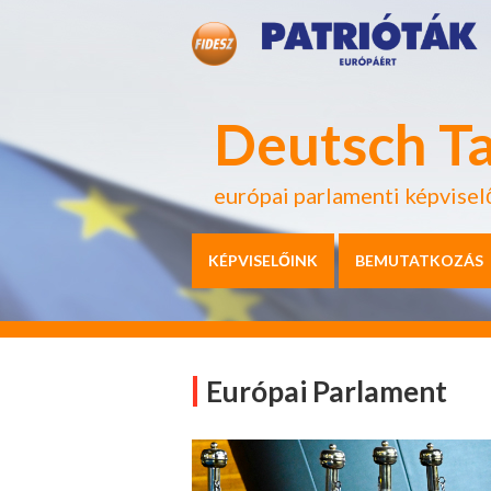
Deutsch T
európai parlamenti képvisel
KÉPVISELŐINK
BEMUTATKOZÁS
Európai Parlament