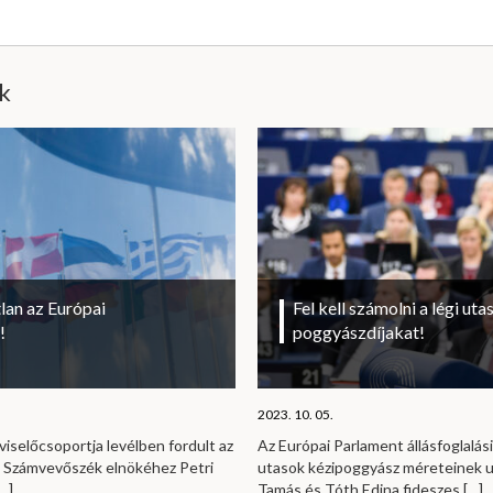
ik
lan az Európai
Fel kell számolni a légi uta
!
poggyászdíjakat!
2023. 10. 05.
viselőcsoportja levélben fordult az
Az Európai Parlament állásfoglalási
i Számvevőszék elnökéhez Petri
utasok kézipoggyász méreteinek u
…]
Tamás és Tóth Edina fideszes
[…]