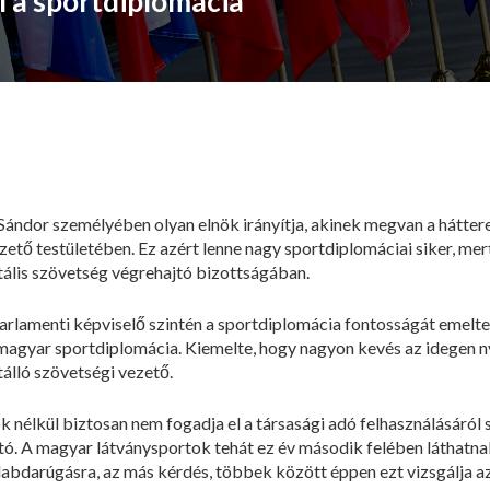
l a sportdiplomácia
Sándor személyében olyan elnök irányítja, akinek megvan a hátter
ető testületében. Ez azért lenne nagy sportdiplomáciai siker, m
tális szövetség végrehajtó bizottságában.
rlamenti képviselő szintén a sportdiplomácia fontosságát emelte 
magyar sportdiplomácia. Kiemelte, hogy nagyon kevés az idegen 
tálló szövetségi vezető.
k nélkül biztosan nem fogadja el a társasági adó felhasználásáról 
tó. A magyar látványsportok tehát ez év második felében láthatna
ofi labdarúgásra, az más kérdés, többek között éppen ezt vizsgálja 