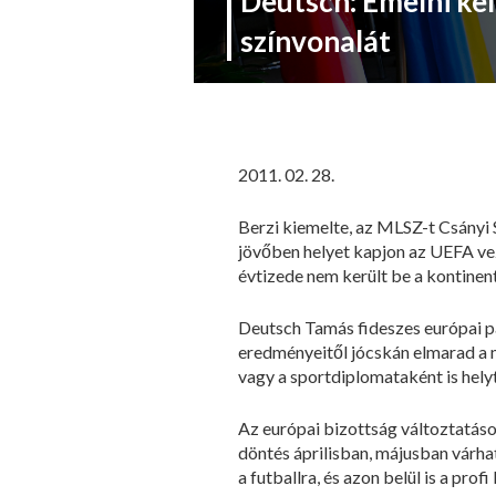
Deutsch: Emelni kel
színvonalát
2011. 02. 28.
Berzi kiemelte, az MLSZ-t Csányi 
jövőben helyet kapjon az UEFA vez
évtizede nem került be a kontinen
Deutsch Tamás fideszes európai pa
eredményeitől jócskán elmarad a 
vagy a sportdiplomataként is hely
Az európai bizottság változtatáso
döntés áprilisban, májusban várha
a futballra, és azon belül is a pr