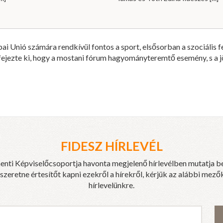
ai Unió számára rendkívül fontos a sport, elsősorban a szociális 
fejezte ki, hogy a mostani fórum hagyományteremtő esemény, s a jö
FIDESZ HÍRLEVÉL
enti Képviselőcsoportja havonta megjelenő hírlevélben mutatja b
eretne értesítőt kapni ezekről a hírekről, kérjük az alábbi mezők
hírlevelünkre.