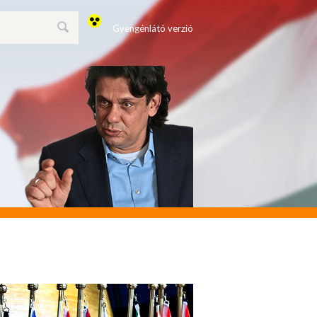
Gyengénlátó verzió