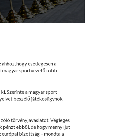
e ahhoz, hogy esetlegesen a
ert magyar sportvezető több
ki. Szerinte a magyar sport
nyelvet beszélő játékosügynök
szóló törvényjavaslatot. Végleges
k pénzt ebből, de hogy mennyi jut
az európai bizottság – mondta a