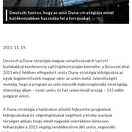
Deutsch: fontos, hogy az unió Duna-stratégiája minél
hatékonyabban használja fel a forrásokat
2011. 11. 19.
Deutsch a Duna-stratégia magyar vonatkozásairól tartott
budakalászi konferencia sajtótájékoztatóján kiemelte: a Brüsszel által
2011 első felében elfogadott uniós Duna-stratégia kidolgozása az
egyik legjelentősebb magyar siker az unión belül. Jelentőségét
mutatja, hogy a program az unió második makroregionális stratégiája,
tizennégy állam – nyolc uniós és hat unión kívüli ország – 115 millió
polgárát érinti.
A Duna-stratégia a határokon átívelő fejlesztési programok
kidolgozásával és végrehajtásával segítheti a közép-európai
térséget abban, hogy minél nagyobb mértékben lehessen
felhasználni a 2013 végéig rendelkezésre álló uniós, regionális