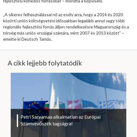
fejlesztési kohéziós forrásokat – mondta a képviselő.
„A sikeres felhasználással nő az esély arra, hogy a 2014 és 2020
közötti uniós költségvetési időszakban legalább annyi vagy több
regionális fejlesztési forrás álljon rendelkezésre Magyarország és a
térség más uniós országai számára, mint 2007 és 2013 között” –
emelte ki Deutsch Tamás.
A cikk lejjebb folytatódik
Petri Sarvamaa alkalmatlan az Európai
Számvevőszék tagságra!