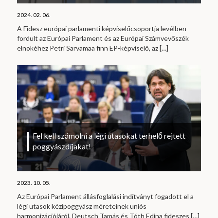
2024. 02. 06.
A Fidesz európai parlamenti képviselőcsoportja levélben
fordult az Európai Parlament és az Európai Számvevőszék
elnökéhez Petri Sarvamaa finn EP-képviselő, az
[…]
Fel kell számolni a légi utasokat terhelő rejtett
poggyászdíjakat!
2023. 10. 05.
Az Európai Parlament állásfoglalási indítványt fogadott el a
légi utasok kézipoggyász méreteinek uniós
harmonizációjáról. Deutsch Tamás és Tóth Edina fideszes
[…]