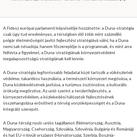
A Fidesz európai parlamenti képviselője hozzátette: a Duna-stratégia
csak úgy tud eredményes, a térségben élő több mint százmillió
polgár életminőségét javító fejlesztési stratégiává válni, ha a Duna
nemcsak névadója, hanem főszereplője is a programnak, és mint arra
felhívta a figyelmet, a Duna-stratégiának környezetvédelmi
megalapozottságú stratégiának kell lennie.
A Duna-stratégia legfontosabb feladatai közé tartozik a vízkészletek
védelme, takarékos használata, a természeti környezet megóvása, a
Duna közlekedésének javítása, a turizmus ösztönzése, a kulturális
örökség megőrzése. Az unió szerint a területfejlesztés, a
környezetvédelem, a közlekedési hálózatok fejlesztésének
összehangolása erősítheti a térség vonzóképességét és a Duna
integráló szerepét.
A Duna-térség nyolc uniós tagállamot (Németország, Ausztria,
Magyarország, Csehország, Szlovákia, Szlovénia, Bulgária és Románia)
és hat EU-n kívüli országot (Horvátország, Szerbia, Bosznia-