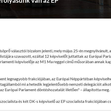
folyásunk van az EP
söprő választói bizalom jelenti, mely május 25-én megnyilvánult
stájára szavazott, ezáltal 12 képviselőt juttattak az Európai Par
rlamenti képviselője az M1 Ma reggel című műsorában annak kap
ment legnagyobb frakciójában, az Európai Néppártéban képviselhe
agállamból mi a hetedik legjelentősebb nemzeti delegációt alkotju
z Európai Parlament döntéshozatalát illetően" – állapította meg.
t szocialista és két DK-s képviselő az EP szocialista frakciójában 