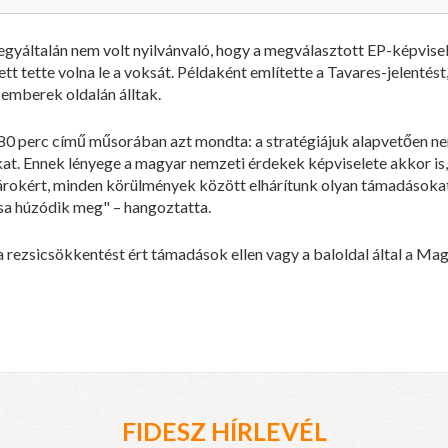
 egyáltalán nem volt nyilvánvaló, hogy a megválasztott EP-képvi
 tette volna le a voksát. Példaként említette a Tavares-jelentést
emberek oldalán álltak.
0 perc című műsorában azt mondta: a stratégiájuk alapvetően ne
 Ennek lényege a magyar nemzeti érdekek képviselete akkor is, h
lgárokért, minden körülmények között elhárítunk olyan támadásoka
a húzódik meg" – hangoztatta.
a rezsicsökkentést ért támadások ellen vagy a baloldal által a Ma
FIDESZ HÍRLEVÉL