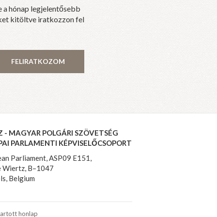
e a hónap legjelentősebb
et kitöltve iratkozzon fel
FELIRATKOZOM
Z - MAGYAR POLGÁRI SZÖVETSÉG
PAI PARLAMENTI KÉPVISELŐCSOPORT
an Parliament, ASP09 E151,
 Wiertz, B–1047
ls, Belgium
artott honlap