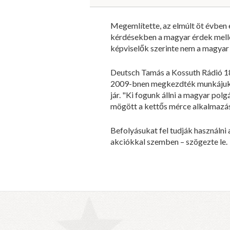
Megemlítette, az elmúlt öt évben
kérdésekben a magyar érdek mellett
képviselők szerinte nem a magyar 
Deutsch Tamás a Kossuth Rádió 18
2009-bnen megkezdték munkájukat.
jár. "Ki fogunk állni a magyar po
mögött a kettős mérce alkalmazás
Befolyásukat fel tudják használni 
akciókkal szemben – szögezte le.