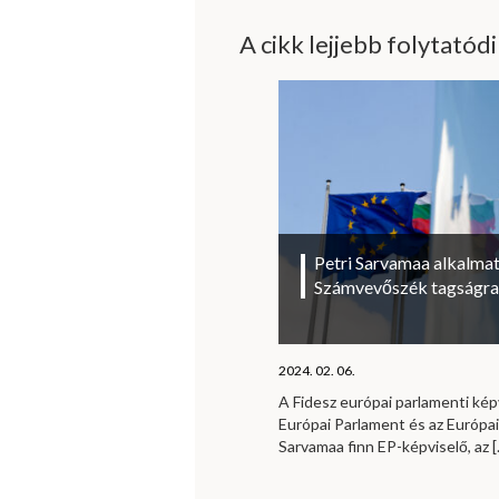
A cikk lejjebb folytatód
Petri Sarvamaa alkalmat
Számvevőszék tagságra
2024. 02. 06.
A Fidesz európai parlamenti kép
Európai Parlament és az Európa
Sarvamaa finn EP-képviselő, az
[