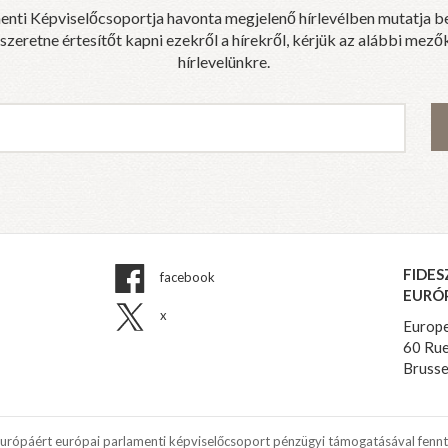
enti Képviselőcsoportja havonta megjelenő hírlevélben mutatja b
eretne értesítőt kapni ezekről a hírekről, kérjük az alábbi mezők
hírlevelünkre.
FIDES
facebook
EURÓ
x
Europe
60 Rue
Brusse
Európáért európai parlamenti képviselőcsoport pénzügyi támogatásával fennt