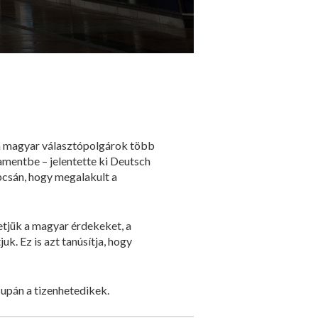
, a magyar választópolgárok több
lamentbe – jelentette ki Deutsch
csán, hogy megalakult a
tjük a magyar érdekeket, a
k. Ez is azt tanúsítja, hogy
csupán a tizenhetedikek.