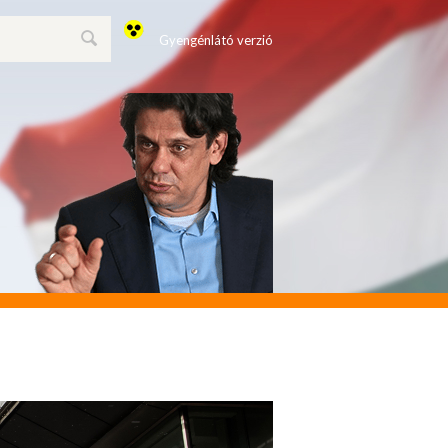
Gyengénlátó verzió