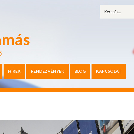
amás
ő
HÍREK
RENDEZVÉNYEK
BLOG
KAPCSOLAT