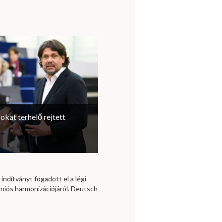
sokat terhelő rejtett
 indítványt fogadott el a légi
niós harmonizációjáról. Deutsch