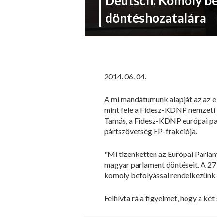
Deutsch: Komoly be
döntéshozatalára
2014. 06. 04.
A mi mandátumunk alapját az az el
mint fele a Fidesz-KDNP nemzeti li
Tamás, a Fidesz-KDNP európai pa
pártszövetség EP-frakciója.
"Mi tizenketten az Európai Parla
magyar parlament döntéseit. A 27 t
komoly befolyással rendelkezünk a
Felhívta rá a figyelmet, hogy a ké