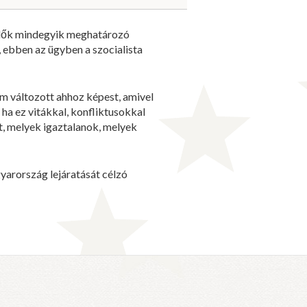
selők mindegyik meghatározó
, ebben az ügyben a szocialista
m változott ahhoz képest, amivel
a ez vitákkal, konfliktusokkal
t, melyek igaztalanok, melyek
gyarország lejáratását célzó