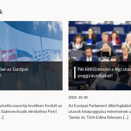
ik
lan az Európai
Fel kell számolni a légi uta
!
poggyászdíjakat!
2023. 10. 05.
viselőcsoportja levélben fordult az
Az Európai Parlament állásfoglalási
i Számvevőszék elnökéhez Petri
utasok kézipoggyász méreteinek u
…]
Tamás és Tóth Edina fideszes
[…]