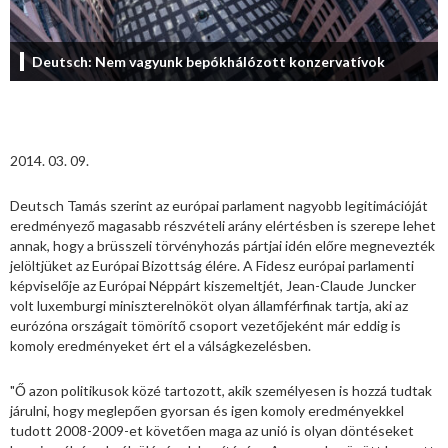
Deutsch: Nem vagyunk bepókhálózott konzervatívok
2014. 03. 09.
Deutsch Tamás szerint az európai parlament nagyobb legitimációját
eredményező magasabb részvételi arány elértésben is szerepe lehet
annak, hogy a brüsszeli törvényhozás pártjai idén előre megnevezték
jelöltjüket az Európai Bizottság élére. A Fidesz európai parlamenti
képviselője az Európai Néppárt kiszemeltjét, Jean-Claude Juncker
volt luxemburgi miniszterelnököt olyan államférfinak tartja, aki az
eurózóna országait tömörítő csoport vezetőjeként már eddig is
komoly eredményeket ért el a válságkezelésben.
"Ő azon politikusok közé tartozott, akik személyesen is hozzá tudtak
járulni, hogy meglepően gyorsan és igen komoly eredményekkel
tudott 2008-2009-et követően maga az unió is olyan döntéseket