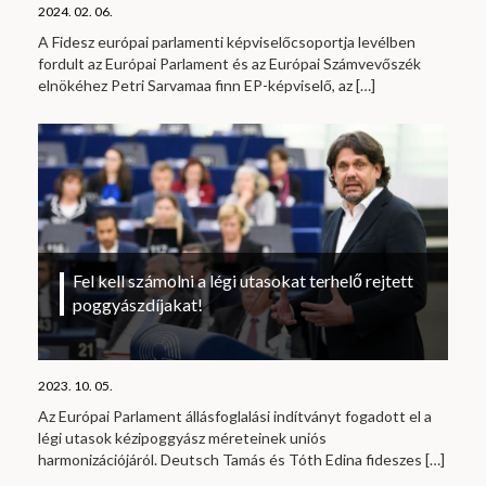
2024. 02. 06.
A Fidesz európai parlamenti képviselőcsoportja levélben
fordult az Európai Parlament és az Európai Számvevőszék
elnökéhez Petri Sarvamaa finn EP-képviselő, az
[…]
Fel kell számolni a légi utasokat terhelő rejtett
poggyászdíjakat!
2023. 10. 05.
Az Európai Parlament állásfoglalási indítványt fogadott el a
légi utasok kézipoggyász méreteinek uniós
harmonizációjáról. Deutsch Tamás és Tóth Edina fideszes
[…]