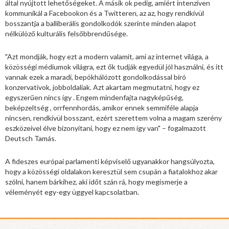
által nyújtott lehetőségeket. A másik ok pedig, amiért intenzíven
kommunikál a Facebookon és a Twitteren, az az, hogy rendkívül
bosszantja a balliberális gondolkodók szerinte minden alapot
nélkülöző kulturális felsőbbrendűsége.
"Azt mondják, hogy ezt a modern valamit, ami az internet világa, a
közösségi médiumok világra, ezt ők tudják egyedül jól használni, és itt
vannak ezek a maradi, bepókhálózott gondolkodással bíró
konzervatívok, jobboldaliak. Azt akartam megmutatni, hogy ez
egyszerűen nincs így . Engem mindenfajta nagyképűség,
beképzeltség , orrfennhordás, amikor ennek semmiféle alapja
nincsen, rendkívül bosszant, ezért szerettem volna a magam szerény
eszközeivel élve bizonyítani, hogy ez nem így van" – fogalmazott
Deutsch Tamás.
A fideszes európai parlamenti képviselő ugyanakkor hangsúlyozta,
hogy a közösségi oldalakon keresztül sem csupán a fiatalokhoz akar
szólni, hanem bárkihez, aki időt szán rá, hogy megismerje a
véleményét egy-egy üggyel kapcsolatban.