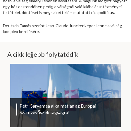
hozni a válság elmélyülésének lassítására. A magunk mögött hagyott
egy-két esztendőben pedig a válságból való kilábalás intézményei,
feltételei, döntései is megszülettek" – mutatott rá a politikus.
Deutsch Tamás szerint Jean-Claude Juncker képes lenne a válság
komplex kezelésére.
A cikk lejjebb folytatódik
Petri Sarvamaa alkalmatlan az Európai
Számvevőszék tagságra!