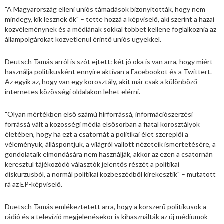
"A Magyarország elleni uniós támadások bizonyították, hogy nem
mindegy, kik lesznek ők" – tette hozzá a képviselő, aki szerint a hazai
közvéleménynek és a médiának sokkal többet kellene foglalkoznia az
állampolgárokat közvetlenül érintő uniós ügyekkel.
Deutsch Tamás arról is szót ejtett: két jó oka is van arra, hogy miért
használja politikusként ennyire aktívan a Facebookot és a Twittert.
Az egyik az, hogy van egy korosztály, akit már csak a különböző
internetes közösségi oldalakon lehet elérni.
"Olyan mértékben első számú hírforrássá, információszerzési
forrássá vált a közösségi média elsősorban a fiatal korosztályok
életében, hogy ha ezt a csatornát a politikai élet szereplői a
véleményük, álláspontjuk, a világról vallott nézeteik ismertetésére, a
gondolataik elmondására nem használják, akkor az ezen a csatornán
keresztül tájékozódó választók jelentős részét a politikai
diskurzusból, a normál politikai közbeszédből kirekesztik" – mutatott
rá az EP-képviselő.
Duetsch Tamás emlékeztetett arra, hogy a korszerű politikusok a
rádió és a televízió megjelenésekor is kihasználták az új médiumok