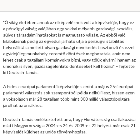
"Ő világ életében annak az elképzelésnek volt a képviselője, hogy ez
a pénzügyi válság valójában egy sokkal mélyebb gazdasági, szociális,
súlyos társadalmi hatásokat is megmutató válság. Az ebből való
kilábalásnak pedig az egyedüli járható útja a pénzügyi stabilitás
helyreállítása mellett olyan gazdasági növekedést ösztönző és ezzel
egyidejűleg munkahely-teremtő döntések meghozatala, amit nem
lehet csak a tagállami kormányokra bízni, vagy tőlük elvárni, hanem az
uniónak is ilyen, gazdaságélénkítő döntéseket kell hoznia" – fejtette
ki Deutsch Tamás.
A Fidesz európai parlamenti képviselője szerint a május 25-i európai
parlamenti választás sok szempontból példa nélküli lesz, hiszen ezen
a voksoláson már 28 tagállam több mint 300 millió választópolgára
járulhat az urnákhoz.
Deutsch Tamás emlékeztetett arra, hogy Horvátország csatlakozása
miatt Magyarország a 2004-es 24 és 2009-es 22 helyett már csak 21
képviselőt küldhet az uniós törvényhozása.