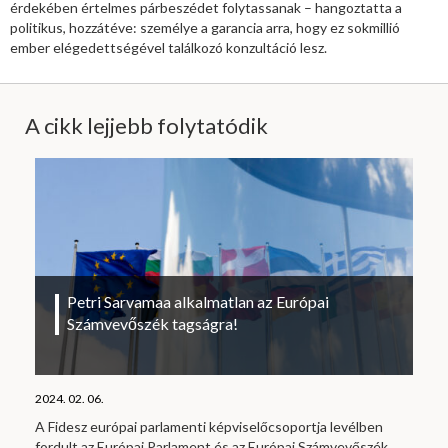
érdekében értelmes párbeszédet folytassanak – hangoztatta a
politikus, hozzátéve: személye a garancia arra, hogy ez sokmillió
ember elégedettségével találkozó konzultáció lesz.
A cikk lejjebb folytatódik
Petri Sarvamaa alkalmatlan az Európai
Számvevőszék tagságra!
2024. 02. 06.
A Fidesz európai parlamenti képviselőcsoportja levélben
fordult az Európai Parlament és az Európai Számvevőszék