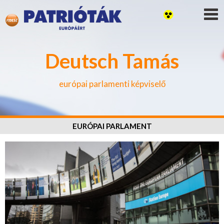
Deutsch Tamás
európai parlamenti képviselő
EURÓPAI PARLAMENT