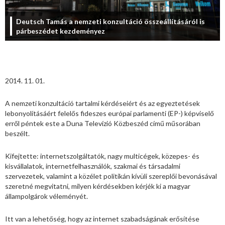
Deutsch Tamás a nemzeti konzultáció összeállításáról is
párbeszédet kezdeményez
2014. 11. 01.
A nemzeti konzultáció tartalmi kérdéseiért és az egyeztetések
lebonyolításáért felelős fideszes európai parlamenti (EP-) képviselő
erről péntek este a Duna Televízió Közbeszéd című műsorában
beszélt.
Kifejtette: internetszolgáltatók, nagy multicégek, közepes- és
kisvállalatok, internetfelhasználók, szakmai és társadalmi
szervezetek, valamint a közélet politikán kívüli szereplői bevonásával
szeretné megvitatni, milyen kérdésekben kérjék ki a magyar
állampolgárok véleményét.
Itt van a lehetőség, hogy az internet szabadságának erősítése