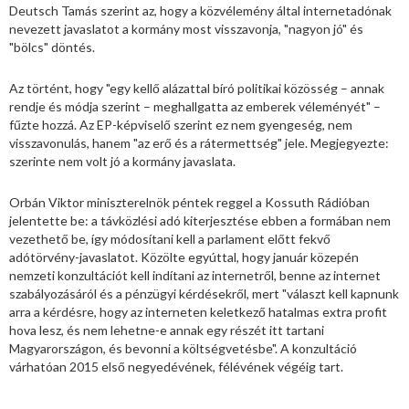
Deutsch Tamás szerint az, hogy a közvélemény által internetadónak
nevezett javaslatot a kormány most visszavonja, "nagyon jó" és
"bölcs" döntés.
Az történt, hogy "egy kellő alázattal bíró politikai közösség – annak
rendje és módja szerint – meghallgatta az emberek véleményét" –
fűzte hozzá. Az EP-képviselő szerint ez nem gyengeség, nem
visszavonulás, hanem "az erő és a rátermettség" jele. Megjegyezte:
szerinte nem volt jó a kormány javaslata.
Orbán Viktor miniszterelnök péntek reggel a Kossuth Rádióban
jelentette be: a távközlési adó kiterjesztése ebben a formában nem
vezethető be, így módosítani kell a parlament előtt fekvő
adótörvény-javaslatot. Közölte egyúttal, hogy január közepén
nemzeti konzultációt kell indítani az internetről, benne az internet
szabályozásáról és a pénzügyi kérdésekről, mert "választ kell kapnunk
arra a kérdésre, hogy az interneten keletkező hatalmas extra profit
hova lesz, és nem lehetne-e annak egy részét itt tartani
Magyarországon, és bevonni a költségvetésbe". A konzultáció
várhatóan 2015 első negyedévének, félévének végéig tart.