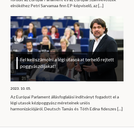
elnökéhez Petri Sarvamaa finn EP-képviselő, az
[…]
Fel kell számolni a légi utasokat terhelő rejtett
poggyászdíjakat!
2023. 10. 05.
Az Európai Parlament állásfoglalási indítványt fogadott el a
légi utasok kézipoggyász méreteinek uniós
harmonizációjáról. Deutsch Tamás és Tóth Edina fideszes
[…]