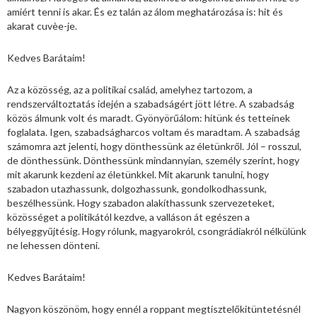
amiért tenni is akar. És ez talán az álom meghatározása is: hit és
akarat cuvèe-je.
Kedves Barátaim!
Az a közösség, az a politikai család, amelyhez tartozom, a
rendszerváltoztatás idején a szabadságért jött létre. A szabadság
közös álmunk volt és maradt. Gyönyörűálom: hitünk és tetteinek
foglalata. Igen, szabadságharcos voltam és maradtam. A szabadság
számomra azt jelenti, hogy dönthessünk az életünkről. Jól – rosszul,
de dönthessünk. Dönthessünk mindannyian, személy szerint, hogy
mit akarunk kezdeni az életünkkel. Mit akarunk tanulni, hogy
szabadon utazhassunk, dolgozhassunk, gondolkodhassunk,
beszélhessünk. Hogy szabadon alakíthassunk szervezeteket,
közösséget a politikától kezdve, a valláson át egészen a
bélyeggyűjtésig. Hogy rólunk, magyarokról, csongrádiakról nélkülünk
ne lehessen dönteni.
Kedves Barátaim!
Nagyon köszönöm, hogy ennél a roppant megtisztelőkitüntetésnél