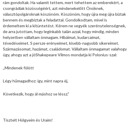
rám gondoltak. Ha valamit tettem, mert tehettem az emberekért, a
csongrádiak közösségéért, azt mindenekelőtt Önöknek,
választópolgároknak köszönöm. Köszönöm, hogy újra meg újra bíztak
bennem és megbíztak a feladattal. Gondolkodtam, mivel is
érdemeltem ki a kitüntetést. Kérem ne vegyék szerénytelenségnek,
de arra jutottam, hogy leginkabb talán azzal, hogy mindig, minden
helyzetben vállaltam önmagam. Hibáimat, kudarcaimat,
tévedéseimet. S persze erényeimet, kisebb-nagyobb sikereimet.
Származásomat, hazámat, családomat. Vállaltam önmagamat valahogy
úgy, ahogy azt a jóShakepeare Vilmos mondatja ki Polonius-szal:
,,Mindenek fölött
Légy hűmagadhoz: így, mint napra éj,
Következik, hogy ál máshoz se léssz."
Tisztelt Hölgyeim és Uraim!