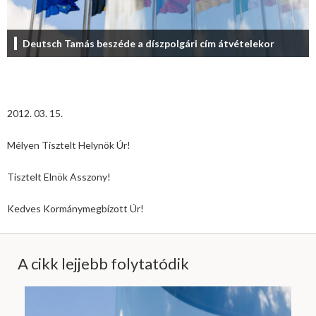
Deutsch Tamás beszéde a díszpolgári cím átvételekor
2012. 03. 15.
Mélyen Tisztelt Helynök Úr!
Tisztelt Elnök Asszony!
Kedves Kormánymegbízott Úr!
A cikk lejjebb folytatódik