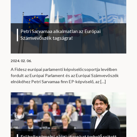
Petri Sarvamaa alkalmatlan az Európai
Számvevőszék tagságra!
2024. 02. 06.
A Fidesz európai parlamenti képviselőcsoportja levélben
fordult az Európai Parlament és az Európai Számvevőszék
elnökéhez Petri Sarvamaa finn EP-képviselő, az
[…]
Fel kell számolni a légi utasokat terhelő rejtett