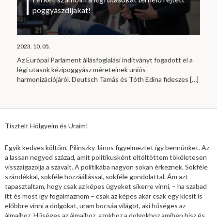
poggyászdíjakat!
2023. 10. 05.
Az Európai Parlament állásfoglalási indítványt fogadott el a
légi utasok kézipoggyász méreteinek uniós
harmonizációjáról. Deutsch Tamás és Tóth Edina fideszes
[…]
Tisztelt Hölgyeim és Uraim!
Egyik kedves költőm, Pilinszky János figyelmeztet így bennünket. Az
a lassan negyed század, amit politikusként eltöltöttem tökéletesen
visszaigazolja a szavait. A politikába nagyon sokan érkeznek. Sokféle
szándékkal, sokféle hozzáállással, sokféle gondolattal. Ám azt
tapasztaltam, hogy csak az képes ügyeket sikerre vinni, – ha szabad
itt és most így fogalmaznom – csak az képes akár csak egy kicsit is
előbbre vinni a dolgokat, uram bocsáa világot, aki hűséges az
álmaihoz. Hűséges az álmaihoz, azokhoz a dolgokhoz amiben hisz és