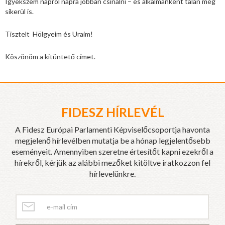
Igyekszem napról napra jobban csinálni – és alkalmanként talán még
sikerül is.
Tisztelt Hölgyeim és Uraim!
Köszönöm a kitüntető címet.
FIDESZ HÍRLEVÉL
A Fidesz Európai Parlamenti Képviselőcsoportja havonta
megjelenő hírlevélben mutatja be a hónap legjelentősebb
eseményeit. Amennyiben szeretne értesítőt kapni ezekről a
hírekről, kérjük az alábbi mezőket kitöltve iratkozzon fel
hírlevelünkre.