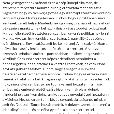
Nem ijesztgetésnek szánom ezen a szép ünnepi alkalmon, de
szeretném folytatni a munkát. Mindig el szoktam mondani azt a
vágyamat, hogy voltam korjegyzőés egyszer majd szeretnék korelnök
lenni a Magyar Országgyűlésben. Tudom, hogy a politikában sincs
senkinek bérelt helye. Mindenkinek újra meg újra, napról napra el kell
végeznie a munkát, meg kell szolgálnia a választópolgárok bizalmát.
Minden ellenkezőhíreszteléssel szemben ugyanis politikusnak lenni:
Munka. Hivatás. Egy rendkívül szerteágazó, nagy állóképességet
igénylőmunka. Egy hivatás, amit be kell tölteni. A mi szakmánkban a
pályaalkalmasság legfontosabb feltétele a szeretet. Az, hogy
szeressük mindazt, amiért – pontosabban – akikért dolgozunk és
küzdünk. Csak ez a szeretet képes átlendíteni bennünket a
nehézségeken, ez ad értelmet a vesztes csatáknak, és csak ez ad
erőt az újrakezdésekhez. Tudom, hogy a világot 'a munkába
belefeledkezett ember' viszi előbbre. Tudom, hogy az értékek nem
ismerik a tréfát, s ha kell, kifognak rajtunk. Azt tanultam a szüleimtől,
hogy nincs olyan ember, aki ne tudna valamit hozzátenni a másik
ember, más emberek életéhez. És bizony vannak olyan dolgok,
mindenkinek van ilyen dolga, amiket egyes egyedül őtud hozzátenni
a világhoz. Hozzáakarom tenni közös sorsunk alakulásához mindazt,
amit én, Deutsch Tamás hozzátehetek. A dolgom szeretném tenni, a
lehetőlegjobban – és ha néha gyarlón, akkor is szeretettel.