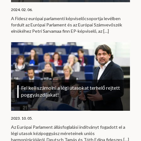
2024. 02. 06.
A Fidesz európai parlamenti képviselőcsoportja levélben
fordult az Európai Parlament és az Európai Számvevőszék
elnökéhez Petri Sarvamaa finn EP-képviselő, az
[…]
Fel kell számolni a légi utasokat terhelő rejtett
poggyászdíjakat!
2023. 10. 05.
Az Európai Parlament állásfoglalási indítványt fogadott el a
légi utasok kézipoggyász méreteinek uniós
harmonizációjáról. Deutsch Tamás és Tóth Edina fideszes
[…]