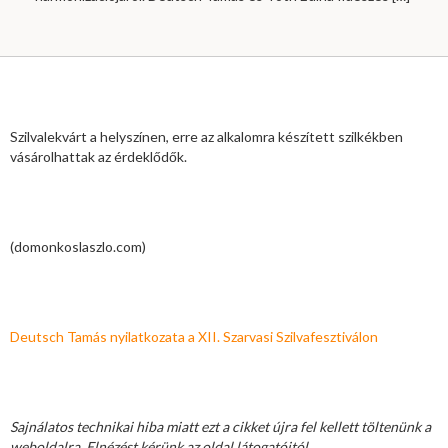
Szilvalekvárt a helyszínen, erre az alkalomra készített szilkékben
vásárolhattak az érdeklődők.
(domonkoslaszlo.com)
Deutsch Tamás nyilatkozata a XII. Szarvasi Szilvafesztiválon
Sajnálatos technikai hiba miatt ezt a cikket újra fel kellett töltenünk a
weboldalra. Elnézést kérünk az oldal látogatóitól.