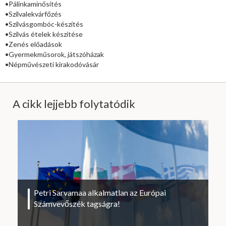
•Pálinkaminősítés
•Szilvalekvárfőzés
•Szilvásgombóc-készítés
•Szilvás ételek készítése
•Zenés előadások
•Gyermekműsorok, játszóházak
•Népművészeti kirakodóvásár
A cikk lejjebb folytatódik
Petri Sarvamaa alkalmatlan az Európai
Számvevőszék tagságra!