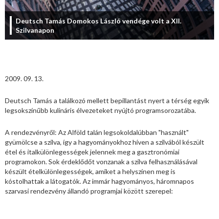
Deutsch Tamás Domokos László vendége volt a XII.
Szilvanapon
2009. 09. 13.
Deutsch Tamás a találkozó mellett bepillantást nyert a térség egyik
legsokszínűbb kulináris élvezeteket nyújtó programsorozatába.
A rendezvényről: Az Alföld talán legsokoldalúbban "használt"
gyümölcse a szilva, így a hagyományokhoz híven a szilvából készült
étel és italkülönlegességek jelennek meg a gasztronómiai
programokon. Sok érdeklődőt vonzanak a szilva felhasználásával
készült ételkülönlegességek, amiket a helyszínen meg is
kóstolhattak a látogatók. Az immár hagyományos, háromnapos
szarvasi rendezvény állandó programjai között szerepel: