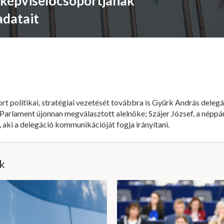
 képviselőcsoportjának
adatait
 politikai, stratégiai vezetését továbbra is Gyürk András delegác
i Parlament újonnan megválasztott alelnöke; Szájer József, a néppár
 aki a delegáció kommunikációját fogja irányítani.
ik