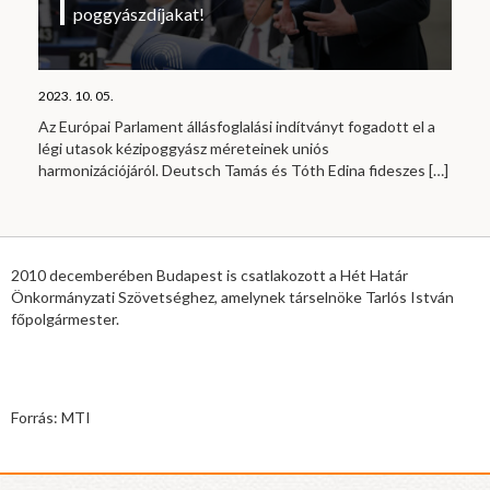
poggyászdíjakat!
2023. 10. 05.
Az Európai Parlament állásfoglalási indítványt fogadott el a
légi utasok kézipoggyász méreteinek uniós
harmonizációjáról. Deutsch Tamás és Tóth Edina fideszes
[…]
2010 decemberében Budapest is csatlakozott a Hét Határ
Önkormányzati Szövetséghez, amelynek társelnöke Tarlós István
főpolgármester.
Forrás: MTI