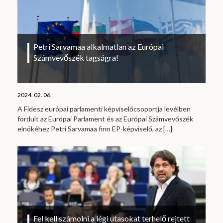
Petri Sarvamaa alkalmatlan az Európai
Számvevőszék tagságra!
2024. 02. 06.
A Fidesz európai parlamenti képviselőcsoportja levélben
fordult az Európai Parlament és az Európai Számvevőszék
elnökéhez Petri Sarvamaa finn EP-képviselő, az
[…]
Fel kell számolni a légi utasokat terhelő rejtett