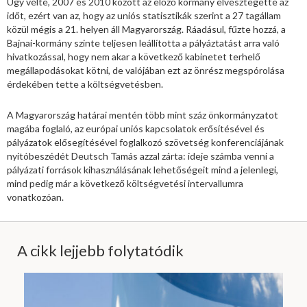
Úgy vélte, 2007 és 2010 között az előző kormány elvesztegette az
időt, ezért van az, hogy az uniós statisztikák szerint a 27 tagállam
közül mégis a 21. helyen áll Magyarország. Ráadásul, fűzte hozzá, a
Bajnai-kormány szinte teljesen leállította a pályáztatást arra való
hivatkozással, hogy nem akar a következő kabinetet terhelő
megállapodásokat kötni, de valójában ezt az önrész megspórolása
érdekében tette a költségvetésben.
A Magyarország határai mentén több mint száz önkormányzatot
magába foglaló, az európai uniós kapcsolatok erősítésével és
pályázatok elősegítésével foglalkozó szövetség konferenciájának
nyitóbeszédét Deutsch Tamás azzal zárta: ideje számba venni a
pályázati források kihasználásának lehetőségeit mind a jelenlegi,
mind pedig már a következő költségvetési intervallumra
vonatkozóan.
A cikk lejjebb folytatódik