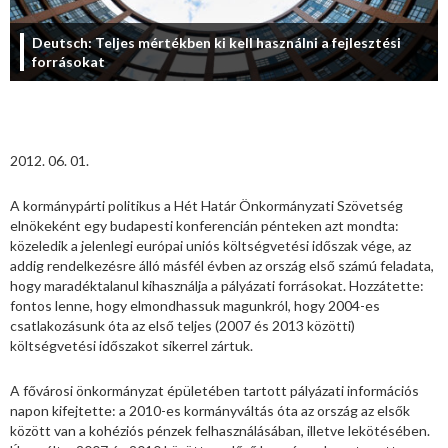
Deutsch: Teljes mértékben ki kell használni a fejlesztési
forrásokat
2012. 06. 01.
A kormánypárti politikus a Hét Határ Önkormányzati Szövetség
elnökeként egy budapesti konferencián pénteken azt mondta:
közeledik a jelenlegi európai uniós költségvetési időszak vége, az
addig rendelkezésre álló másfél évben az ország első számú feladata,
hogy maradéktalanul kihasználja a pályázati forrásokat. Hozzátette:
fontos lenne, hogy elmondhassuk magunkról, hogy 2004-es
csatlakozásunk óta az első teljes (2007 és 2013 közötti)
költségvetési időszakot sikerrel zártuk.
A fővárosi önkormányzat épületében tartott pályázati információs
napon kifejtette: a 2010-es kormányváltás óta az ország az elsők
között van a kohéziós pénzek felhasználásában, illetve lekötésében.